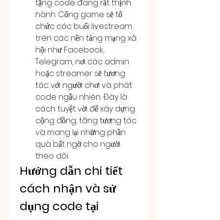
tặng code đang rất thịnh 
hành. Cổng game sẽ tổ 
chức các buổi livestream 
trên các nền tảng mạng xã 
hội như Facebook, 
Telegram, nơi các admin 
hoặc streamer sẽ tương 
tác với người chơi và phát 
code ngẫu nhiên. Đây là 
cách tuyệt vời để xây dựng 
cộng đồng, tăng tương tác 
và mang lại những phần 
quà bất ngờ cho người 
theo dõi.
Hướng dẫn chi tiết 
cách nhận và sử 
dụng code tại 