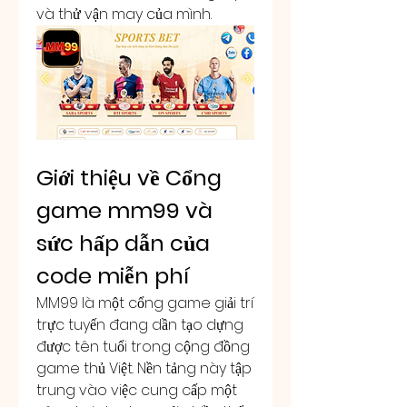
và thử vận may của mình.
Giới thiệu về Cổng 
game mm99 và 
sức hấp dẫn của 
code miễn phí
MM99 là một cổng game giải trí 
trực tuyến đang dần tạo dựng 
được tên tuổi trong cộng đồng 
game thủ Việt. Nền tảng này tập 
trung vào việc cung cấp một 