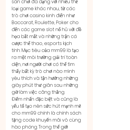
sân chơi đa dạng với nhiều thể 
loại game khác nhau, từ các 
trò chơi casino kinh điển như 
Baccarat, Roulette, Poker cho 
đến các game slot nổ hũ với đồ 
họa bắt mắt và những trận cá 
cược thể thao, esports kịch 
tính. Mục tiêu của mm99 là tạo 
ra một môi trường giải trí toàn 
diện, nơi người chơi có thể tìm 
thấy bất kỳ trò chơi nào mình 
yêu thích và tận hưởng những 
giây phút thư giãn sau những 
giờ làm việc căng thẳng.
Điểm nhấn đặc biệt và cũng là 
yếu tố tạo nên sức hút mạnh mẽ 
cho mm99 chính là chính sách 
tặng code khuyến mãi vô cùng 
hào phóng. Trong thế giới 