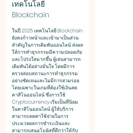
เทคโนโลยี 
Blockchain
ในปี 2025 เทคโนโลยี Blockchain 
ยังคงก้าวหน้าและเข้ามาเป็นส่วน
สำคัญในการเดิมพันออนไลน์ ส่งผล
ให้การทำธุรกรรมมีความปลอดภัย
และโปร่งใสมากขึ้น ผู้เล่นสามารถ
เดิมพันได้อย่างมั่นใจ โดยมีการ
ตรวจสอบสถานะการทำธุรกรรม
อย่างชัดเจนและไม่มีการสวมรอย 
โดยเฉพาะในเกมที่ต้องใช้เงินสด 
คาสิโนออนไลน์ ซึ่งการใช้ 
Cryptocurrency เริ่มเป็นที่นิยม
ในคาสิโนออนไลน์ ผู้ให้บริการ
สามารถลดค่าใช้จ่ายในการ
ประมวลผลการชำระเงินและ
สามารถเสนอโบนัสที่ดีกว่าให้กับ