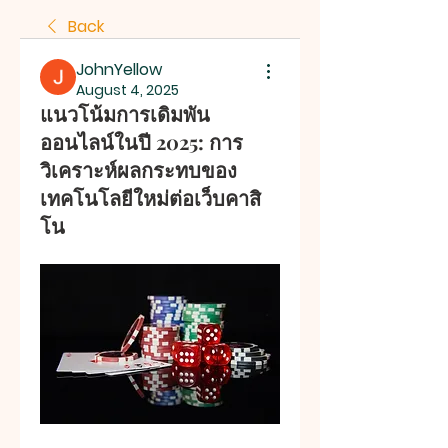
Back
JohnYellow
August 4, 2025
แนวโน้มการเดิมพัน
ออนไลน์ในปี 2025: การ
วิเคราะห์ผลกระทบของ
เทคโนโลยีใหม่ต่อเว็บคาสิ
โน