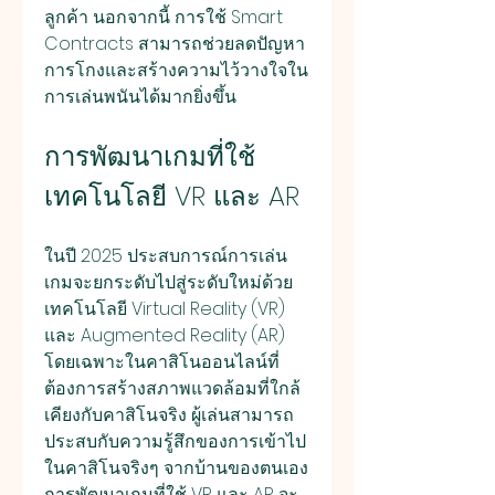
ลูกค้า นอกจากนี้ การใช้ Smart 
Contracts สามารถช่วยลดปัญหา
การโกงและสร้างความไว้วางใจใน
การเล่นพนันได้มากยิ่งขึ้น
การพัฒนาเกมที่ใช้
เทคโนโลยี VR และ AR
ในปี 2025 ประสบการณ์การเล่น
เกมจะยกระดับไปสู่ระดับใหม่ด้วย
เทคโนโลยี Virtual Reality (VR) 
และ Augmented Reality (AR) 
โดยเฉพาะในคาสิโนออนไลน์ที่
ต้องการสร้างสภาพแวดล้อมที่ใกล้
เคียงกับคาสิโนจริง ผู้เล่นสามารถ
ประสบกับความรู้สึกของการเข้าไป
ในคาสิโนจริงๆ จากบ้านของตนเอง 
การพัฒนาเกมที่ใช้ VR และ AR จะ