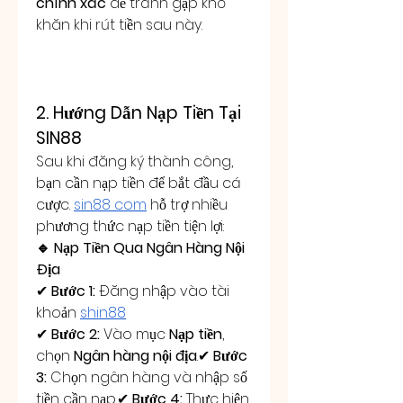
chính xác
 để tránh gặp khó 
khăn khi rút tiền sau này.
2. Hướng Dẫn Nạp Tiền Tại 
SIN88
Sau khi đăng ký thành công, 
bạn cần nạp tiền để bắt đầu cá 
cược. 
sin88 com
 hỗ trợ nhiều 
phương thức nạp tiền tiện lợi:
🔹 Nạp Tiền Qua Ngân Hàng Nội 
Địa
✔ 
Bước 1:
 Đăng nhập vào tài 
khoản 
shin88
✔ 
Bước 2:
 Vào mục 
Nạp tiền
, 
chọn 
Ngân hàng nội địa
.✔ 
Bước 
3:
 Chọn ngân hàng và nhập số 
tiền cần nạp.✔ 
Bước 4:
 Thực hiện 