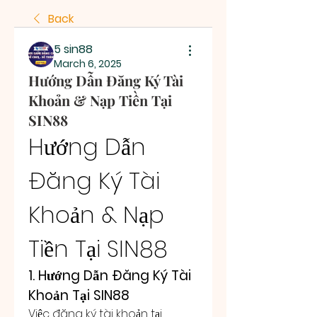
Back
5 sin88
March 6, 2025
Hướng Dẫn Đăng Ký Tài
Khoản & Nạp Tiền Tại
SIN88
Hướng Dẫn 
Đăng Ký Tài 
Khoản & Nạp 
Tiền Tại SIN88
1. Hướng Dẫn Đăng Ký Tài 
Khoản Tại SIN88
Việc đăng ký tài khoản tại 