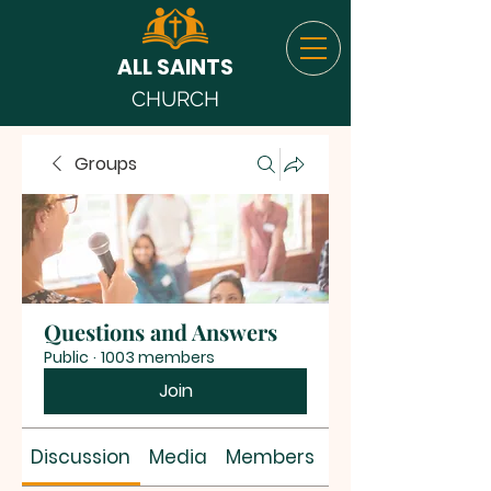
ALL SAINTS
CHURCH
Groups
Questions and Answers
Public
·
1003 members
Join
Discussion
Media
Members
About