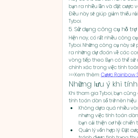
bạn ra nhiều lần và đặt cược 
Điều này sẽ giúp giảm thiểu rủ
Tyboi.
5. Sử dụng công cụ hỗ trợ
Hiện nay, có rất nhiều công c
Tyboi. Những công cụ này sẽ p
ra những dự đoán về các con 
vòng tiếp theo. Bạn có thể s
chính xác trong việc tính toá
>>>Xem thêm: 
Cược Rainbow Si
Những lưu ý khi tín
Khi tham gia Tyboi, bạn cũng 
tính toán dàn số trở nên hiệu 
Không dựa quá nhiều vào 
nhưng việc tính toán dàn 
bạn cải thiện cơ hội chiến 
Quản lý vốn hợp lý: Đặt cượ
tránh được tình trạng th