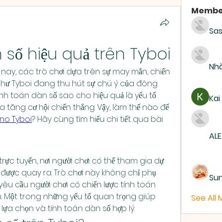
Membe
Sas
số hiệu quả trên Tyboi
Nhà
 nay, các trò chơi dựa trên sự may mắn, chiến 
như Tyboi đang thu hút sự chú ý của đông 
tính toán dàn số sao cho hiệu quả là yếu tố 
Kai
 tăng cơ hội chiến thắng. Vậy, làm thế nào để 
no Tyboi
? Hãy cùng tìm hiểu chi tiết qua bài 
ALE
trực tuyến, nơi người chơi có thể tham gia dự 
được quay ra. Trò chơi này không chỉ phụ 
Su
 cầu người chơi có chiến lược tính toán 
n. Một trong những yếu tố quan trọng giúp 
See All
 lựa chọn và tính toán dàn số hợp lý.