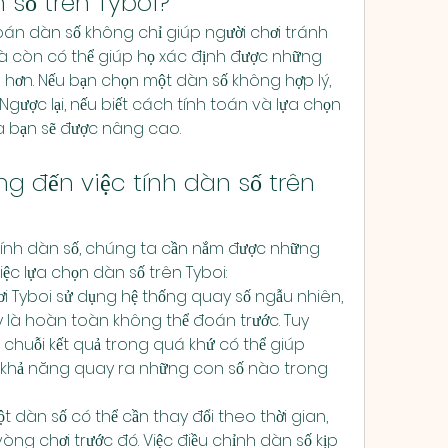
n số trên Tyboi?
toán dàn số không chỉ giúp người chơi tránh 
à còn có thể giúp họ xác định được những 
hơn. Nếu bạn chọn một dàn số không hợp lý, 
Ngược lại, nếu biết cách tính toán và lựa chọn 
ủa bạn sẽ được nâng cao.
g đến việc tính dàn số trên 
h tính dàn số, chúng ta cần nắm được những 
iệc lựa chọn dàn số trên Tyboi:
ơi Tyboi sử dụng hệ thống quay số ngẫu nhiên, 
ay là hoàn toàn không thể đoán trước. Tuy 
 chuỗi kết quả trong quá khứ có thể giúp 
 khả năng quay ra những con số nào trong 
t dàn số có thể cần thay đổi theo thời gian, 
òng chơi trước đó. Việc điều chỉnh dàn số kịp 