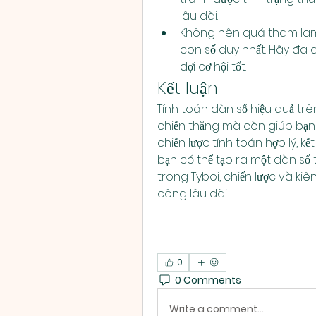
lâu dài.
Không nên quá tham lam:
con số duy nhất. Hãy đa 
đợi cơ hội tốt.
Kết luận
Tính toán dàn số hiệu quả trê
chiến thắng mà còn giúp bạn qu
chiến lược tính toán hợp lý, kế
bạn có thể tạo ra một dàn số t
trong Tyboi, chiến lược và kiê
công lâu dài.
0
0 Comments
Write a comment...