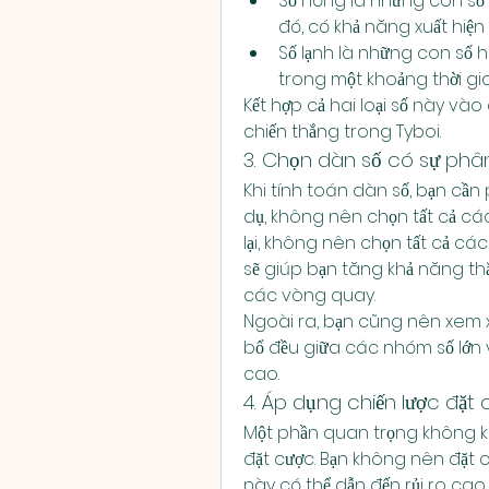
Số nóng là những con số x
đó, có khả năng xuất hiện 
Số lạnh là những con số hi
trong một khoảng thời gian
Kết hợp cả hai loại số này vào
chiến thắng trong Tyboi.
3. Chọn dàn số có sự phân
Khi tính toán dàn số, bạn cần 
dụ, không nên chọn tất cả cá
lại, không nên chọn tất cả cá
sẽ giúp bạn tăng khả năng thắ
các vòng quay.
Ngoài ra, bạn cũng nên xem x
bổ đều giữa các nhóm số lớn 
cao.
4. Áp dụng chiến lược đặt 
Một phần quan trọng không kém
đặt cược. Bạn không nên đặt c
này có thể dẫn đến rủi ro cao.