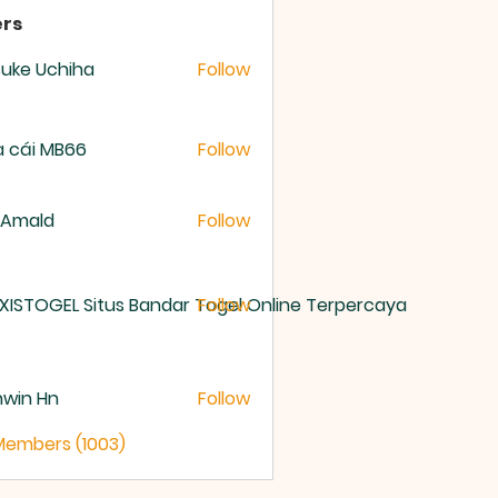
rs
uke Uchiha
Follow
 cái MB66
Follow
 Amald
Follow
XISTOGEL Situs Bandar Togel Online Terpercaya
Follow
nwin Hn
Follow
 Members (1003)