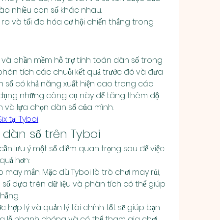
vào nhiều con số khác nhau.
i ro và tối đa hóa cơ hội chiến thắng trong 
ụ và phần mềm hỗ trợ tính toán dàn số trong 
hân tích các chuỗi kết quả trước đó và đưa 
số có khả năng xuất hiện cao trong các 
ử dụng những công cụ này để tăng thêm độ 
n và lựa chọn dàn số của mình.
x tại Tyboi
h dàn số trên Tyboi
cần lưu ý một số điểm quan trọng sau để việc 
quả hơn:
may mắn: Mặc dù Tyboi là trò chơi may rủi, 
số dựa trên dữ liệu và phân tích có thể giúp 
thắng.
c hợp lý và quản lý tài chính tốt sẽ giúp bạn 
ua lỗ nhanh chóng và có thể tham gia chơi 