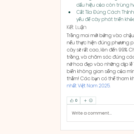
dấu hiệu của côn trùng hạ
Cắt Tỉa Đúng Cách: Thỉnh
yếu để cây phát triển kh
Kết Luận
Trồng mai mới bứng vào chậu 
nếu thực hiện đúng phương ph
cây sẽ rất cao, lên đến 99%. C
trồng, và chăm sóc đúng cách
nở hoa đẹp vào những dịp lễ 
biến không gian sống của mình
thắm! Các bạn có thể tham k
nhất Việt Nam 2025
.
0
Write a comment...