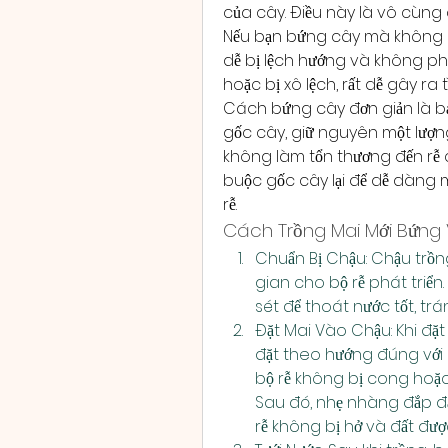
của cây. Điều này là vô cùng q
Nếu bạn bứng cây mà không c
dễ bị lệch hướng và không phát
hoặc bị xô lệch, rất dễ gây ra 
Cách bứng cây đơn giản là b
gốc cây, giữ nguyên một lượng 
không làm tổn thương đến rễ c
buộc gốc cây lại để dễ dàng 
rễ.
Cách Trồng Mai Mới Bứng
Chuẩn Bị Chậu: Chậu trồng
gian cho bộ rễ phát triển.
sét để thoát nước tốt, trá
Đặt Mai Vào Chậu: Khi đặ
đặt theo hướng đúng với 
bộ rễ không bị cong hoặc
Sau đó, nhẹ nhàng đắp đ
rễ không bị hở và đất đượ