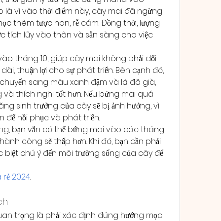
o là vì vào thời điểm này, cây mai đã ngừng 
mọc thêm tược non, rễ cám. Đồng thời, lượng 
 tích lũy vào thân và sẵn sàng cho việc 
o tháng 10, giúp cây mai không phải đối 
ài, thuận lợi cho sự phát triển. Bên cạnh đó, 
 chuyển sang màu xanh đậm và lá đã già, 
 và thích nghi tốt hơn. Nếu bứng mai quá 
ăng sinh trưởng của cây sẽ bị ảnh hưởng, vì 
n để hồi phục và phát triển.
ưởng, bạn vẫn có thể bứng mai vào các tháng 
hành công sẽ thấp hơn. Khi đó, bạn cần phải 
 biệt chú ý đến môi trường sống của cây để 
 rẻ 2024
.
ch
quan trọng là phải xác định đúng hướng mọc 