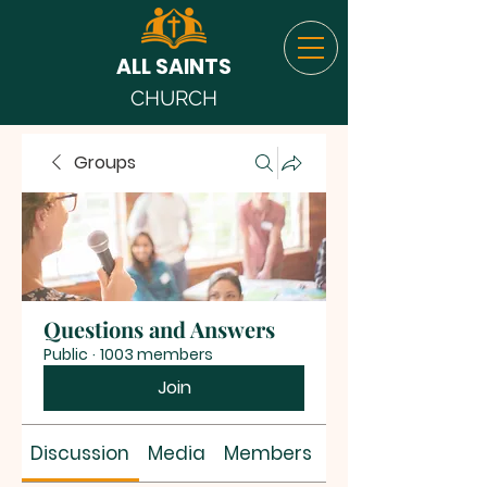
ALL SAINTS
CHURCH
Groups
Questions and Answers
Public
·
1003 members
Join
Discussion
Media
Members
About