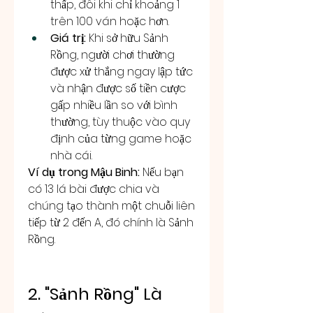
thấp, đôi khi chỉ khoảng 1 
trên 100 ván hoặc hơn.
Giá trị:
 Khi sở hữu Sảnh 
Rồng, người chơi thường 
được xử thắng ngay lập tức 
và nhận được số tiền cược 
gấp nhiều lần so với bình 
thường, tùy thuộc vào quy 
định của từng game hoặc 
nhà cái.
Ví dụ trong Mậu Binh:
 Nếu bạn 
có 13 lá bài được chia và 
chúng tạo thành một chuỗi liên 
tiếp từ 2 đến A, đó chính là Sảnh 
Rồng.
2. "Sảnh Rồng" Là 