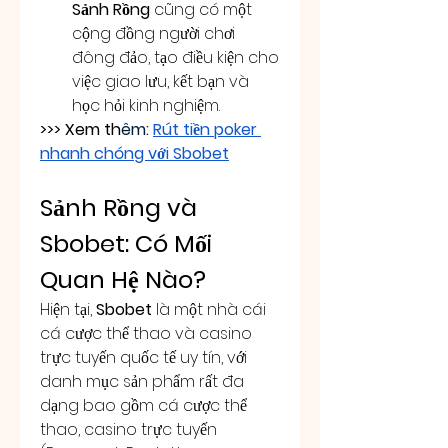
Sảnh Rồng
 cũng có một 
cộng đồng người chơi 
đông đảo, tạo điều kiện cho 
việc giao lưu, kết bạn và 
học hỏi kinh nghiệm.
>>> Xem th
êm: 
Rút tiền poker 
nhanh chóng với Sbobet
Sảnh Rồng và 
Sbobet: Có Mối 
Quan Hệ Nào?
Hiện tại, 
Sbobet
 là một nhà cái 
cá cược thể thao và casino 
trực tuyến quốc tế uy tín, với 
danh mục sản phẩm rất đa 
dạng bao gồm cá cược thể 
thao, casino trực tuyến 