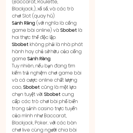
(Baccarat, Roulette, 
Blackjack...), xổ số, và các trò 
chơi Slot (quay hũ).
Sảnh Rồng
 (với nghĩa là cổng 
game bài online) và 
Sbobet
 là 
hai thực thể độc lập. 
Sbobet
 không phải là nhà phát 
hành hay chủ sở hữu của cổng 
game 
Sảnh Rồng
.
Tuy nhiên, nếu bạn đang tìm 
kiếm trải nghiệm chơi game bài 
và cá cược online chất lượng 
cao, 
Sbobet
 cũng là một lựa 
chọn tuyệt vời. 
Sbobet
 cung 
cấp các trò chơi bài phổ biến 
trong sảnh casino trực tuyến 
của mình như Baccarat, 
Blackjack, Poker... với các bàn 
chơi live cùng người chia bài 