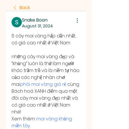
Back
Snake Boon
August 31, 2024
6 cây mai vàng hấp dẫn nhất, 
có giá cao nhất ở Việt Nam
những cây mai vàng đẹp và 
“khủng” luôn là thứ làm người 
khác trằm trồ và là niềm tự hào 
của các nghệ nhân chơi 
mai.
phôi mai vàng giá rẻ
. cùng 
Bách hoá XANH điểm qua một 
đôi cây mai vàng đẹp nhất và 
có giá cao nhất ở Việt Nam 
nhé!
Xem thêm: 
mai vàng khủng 
miền tây
.