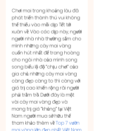
Chơi mai trong khoảng lâu đã 
phát triển thành thú vui không 
thể thiếu vào mỗi dịp Tết tới 
xuân về. Vào các dịp này, người 
người nhà nhà thường sắm cho 
mình những cây mai vàng 
cuốn hút nhất để trang hoàng 
cho ngôi nhà của mình song 
song biểu lộ độ “chịu chơi” của 
gia chủ. những cây mai vàng 
càng đẹp càng to thì càng với 
giá trị cao khiến rộng rãi người 
phải trằm trồ. Dưới đây là một 
vài cây mai vàng đẹp và 
mang trị giá “khủng” tại Việt 
Nam. người mua sở hữu thể 
tham khảo thêm về 
Top 7 vườn 
mai vàng lớn đẹp nhất Việt Nam 