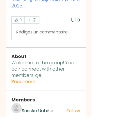
2025
.
0
0
Rédigez un commentaire...
About
Welcome to the group! You
can connect with other
members, ge
...
Read more
Members
Sasuke Uchiha
Follow