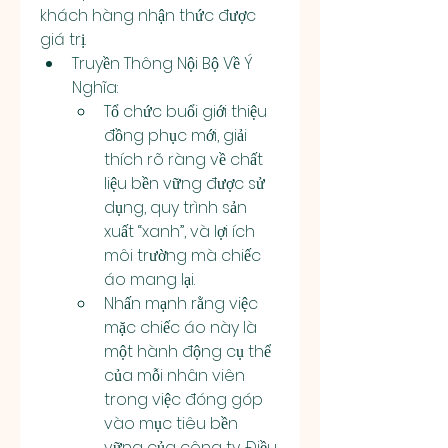
khách hàng nhận thức được 
giá trị.
Truyền Thông Nội Bộ Về Ý 
Nghĩa:
Tổ chức buổi giới thiệu 
đồng phục mới, giải 
thích rõ ràng về chất 
liệu bền vững được sử 
dụng, quy trình sản 
xuất “xanh”, và lợi ích 
môi trường mà chiếc 
áo mang lại.
Nhấn mạnh rằng việc 
mặc chiếc áo này là 
một hành động cụ thể 
của mỗi nhân viên 
trong việc đóng góp 
vào mục tiêu bền 
vững của công ty. Điều 