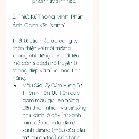
phân hủy sinh học.
2. Thiết Kế Thông Minh: Phản 
Ánh Cam Kết "Xanh"
Thiết kế của 
mẫu áo công ty
thân thiện với môi trường 
không chỉ dừng lại ở chất liệu 
mà còn ở cách nó truyền tải 
thông điệp và tối ưu hóa tính 
năng.
Màu Sắc Lấy Cảm Hứng Từ 
Thiên Nhiên: Ưu tiên các 
gam màu gợi liên tưởng 
đến thiên nhiên và sự sống 
như xanh lá cây (từ xanh 
mint đến xanh lá đậm), 
xanh dương (màu của bầu 
trời, đại dương), các tông 