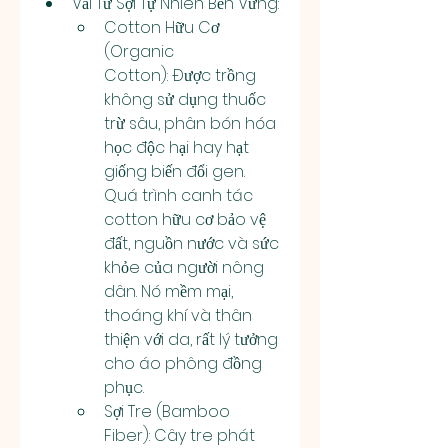
Vải Từ Sợi Tự Nhiên Bền Vững:
Cotton Hữu Cơ 
(Organic 
Cotton): Được trồng 
không sử dụng thuốc 
trừ sâu, phân bón hóa 
học độc hại hay hạt 
giống biến đổi gen. 
Quá trình canh tác 
cotton hữu cơ bảo vệ 
đất, nguồn nước và sức 
khỏe của người nông 
dân. Nó mềm mại, 
thoáng khí và thân 
thiện với da, rất lý tưởng 
cho áo phông đồng 
phục.
Sợi Tre (Bamboo 
Fiber): Cây tre phát 