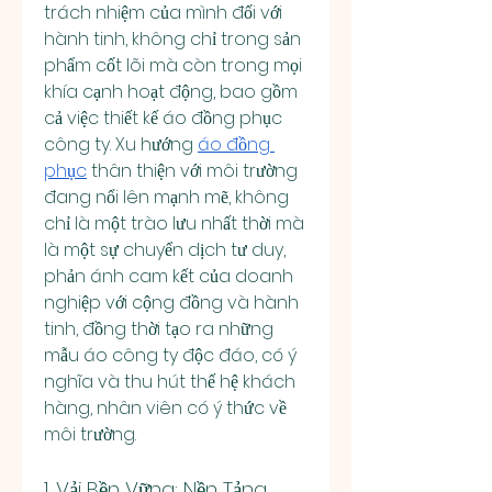
trách nhiệm của mình đối với 
hành tinh, không chỉ trong sản 
phẩm cốt lõi mà còn trong mọi 
khía cạnh hoạt động, bao gồm 
cả việc thiết kế áo đồng phục 
công ty. Xu hướng 
áo đồng 
phục
 thân thiện với môi trường 
đang nổi lên mạnh mẽ, không 
chỉ là một trào lưu nhất thời mà 
là một sự chuyển dịch tư duy, 
phản ánh cam kết của doanh 
nghiệp với cộng đồng và hành 
tinh, đồng thời tạo ra những 
mẫu áo công ty độc đáo, có ý 
nghĩa và thu hút thế hệ khách 
hàng, nhân viên có ý thức về 
môi trường.
1. Vải Bền Vững: Nền Tảng 