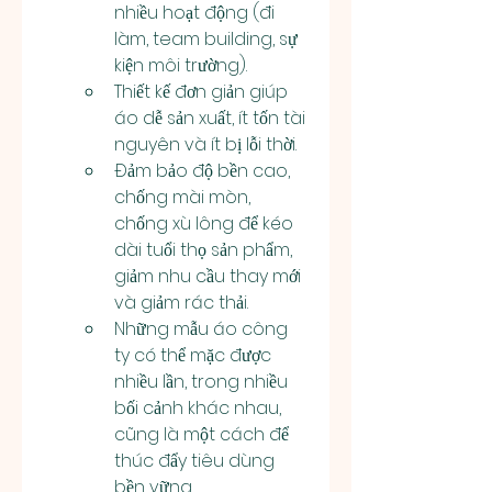
nhiều hoạt động (đi 
làm, team building, sự 
kiện môi trường).
Thiết kế đơn giản giúp 
áo dễ sản xuất, ít tốn tài 
nguyên và ít bị lỗi thời.
Đảm bảo độ bền cao, 
chống mài mòn, 
chống xù lông để kéo 
dài tuổi thọ sản phẩm, 
giảm nhu cầu thay mới 
và giảm rác thải.
Những mẫu áo công 
ty có thể mặc được 
nhiều lần, trong nhiều 
bối cảnh khác nhau, 
cũng là một cách để 
thúc đẩy tiêu dùng 
bền vững.