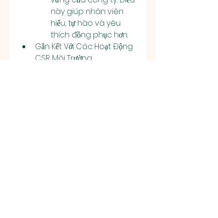
này giúp nhân viên 
hiểu, tự hào và yêu 
thích đồng phục hơn.
Gắn Kết Với Các Hoạt Động 
CSR Môi Trường:
Khuyến khích nhân 
viên mặc đồng phục 
này khi tham gia các 
hoạt động thiện 
nguyện liên quan đến 
môi trường (như nhặt 
rác bãi biển, trồng cây, 
tuyên truyền tái chế). 
Hình ảnh đồng bộ, có 
thông điệp sẽ tạo ấn 
tượng mạnh mẽ với 
cộng đồng và thu hút 
sự chú ý của truyền 