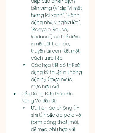
điệp của chiến dịch 
bền vững (ví dụ: "Vì một 
tương lai xanh", "Hành 
động nhỏ, ý nghĩa lớn", 
"Recycle, Reuse, 
Reduce") có thể được 
in nổi bật trên áo, 
truyền tải cam kết một 
cách trực tiếp.
Các họa tiết có thể sử 
dụng kỹ thuật in không 
độc hại (mực nước, 
mực hữu cơ).
Kiểu Dáng Đơn Giản, Đa 
Năng Và Bền Bỉ:
Ưu tiên áo phông (T-
shirt) hoặc áo polo với 
form dáng thoải mái, 
dễ mặc, phù hợp với 