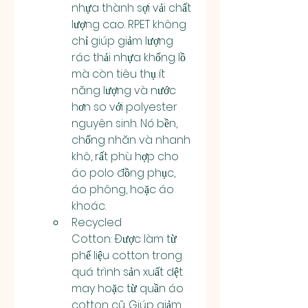
nhựa thành sợi vải chất 
lượng cao. RPET không 
chỉ giúp giảm lượng 
rác thải nhựa khổng lồ 
mà còn tiêu thụ ít 
năng lượng và nước 
hơn so với polyester 
nguyên sinh. Nó bền, 
chống nhăn và nhanh 
khô, rất phù hợp cho 
áo polo đồng phục, 
áo phông, hoặc áo 
khoác.
Recycled 
Cotton: Được làm từ 
phế liệu cotton trong 
quá trình sản xuất dệt 
may hoặc từ quần áo 
cotton cũ. Giúp giảm 