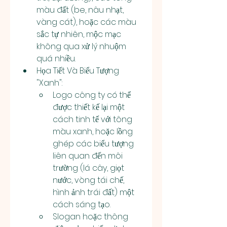
màu đất (be, nâu nhạt, 
vàng cát), hoặc các màu 
sắc tự nhiên, mộc mạc 
không qua xử lý nhuộm 
quá nhiều.
Họa Tiết Và Biểu Tượng 
"Xanh":
Logo công ty có thể 
được thiết kế lại một 
cách tinh tế với tông 
màu xanh, hoặc lồng 
ghép các biểu tượng 
liên quan đến môi 
trường (lá cây, giọt 
nước, vòng tái chế, 
hình ảnh trái đất) một 
cách sáng tạo.
Slogan hoặc thông 