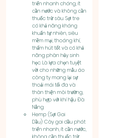
triển nhanh chóng, ít 
cần nước và không cần 
thuốc trừ sâu. Sợi tre 
có khả năng kháng 
khuẩn tự nhiên, siêu 
mềm mại, thoáng khí, 
thấm hút tốt và có khả 
năng phân hủy sinh 
học. Là lựa chọn tuyệt 
vời cho những mẫu áo 
công ty mang lại sự 
thoải mái tối đa và 
thân thiện môi trường, 
phù hợp với khí hậu Đà 
Nẵng.
Hemp (Sợi Gai 
Dầu): Cây gai dầu phát 
triển nhanh, ít cần nước, 
không cần thuốc trừ 