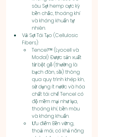
sâu. Sợi hemp cực kỳ 
bền chắc, thoáng khí 
và kháng khuẩn tự 
nhiên.
Vải Sợi Tái Tạo (Cellulosic 
Fibers):
Tencel™ (Lyocell và 
Modal): Được sản xuất 
từ bột gỗ (thường là 
bạch đàn, sồi) thông 
qua quy trình khép kín, 
sử dụng ít nước và hóa 
chất tái chế. Tencel có 
độ mềm mại như lụa, 
thoáng khí, bền màu 
và kháng khuẩn.
Ưu điểm: Bền vững, 
thoải mái, có khả năng 