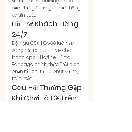
Kết hợp nhiều phương pháp: 
bạc nhớ, giải mã giấc mơ, thống 
kê tần suất...
Hỗ Trợ Khách Hàng 
24/7
Đội ngũ CSKH Go88 luôn sẵn 
sàng hỗ trợ qua: - Live chat 
trong app - Hotline - Email - 
Fanpage chính thức Thời gian 
phản hồi chỉ từ 1-5 phút với mọi 
thắc mắc.
Câu Hỏi Thường Gặp 
Khi Chơi Lô Đề Trên 
Go88
Go88 Có Lừa Đảo Không?
Go88 là nhà cái uy tín với giấy 