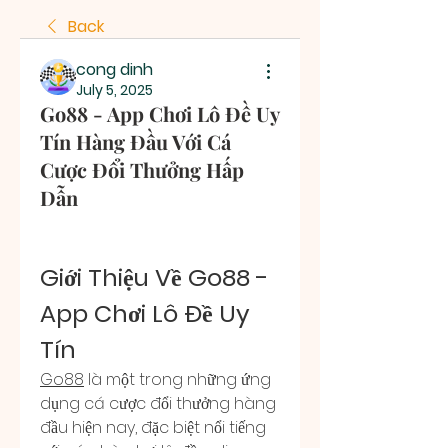
Back
cong dinh
July 5, 2025
Go88 - App Chơi Lô Đề Uy
Tín Hàng Đầu Với Cá
Cược Đổi Thưởng Hấp
Dẫn
Giới Thiệu Về Go88 - 
App Chơi Lô Đề Uy 
Tín
Go88
 là một trong những ứng 
dụng cá cược đổi thưởng hàng 
đầu hiện nay, đặc biệt nổi tiếng 