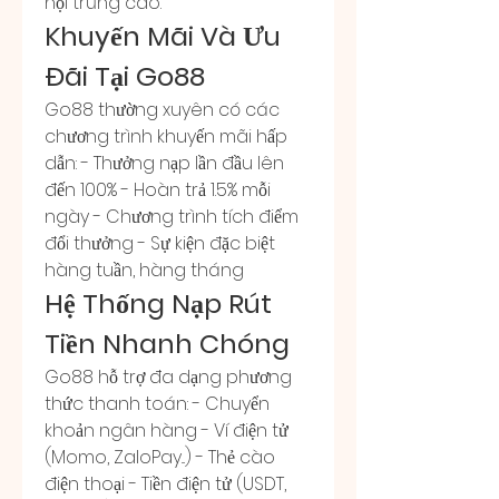
hội trúng cao.
Khuyến Mãi Và Ưu 
Đãi Tại Go88
Go88 thường xuyên có các 
chương trình khuyến mãi hấp 
dẫn: - Thưởng nạp lần đầu lên 
đến 100% - Hoàn trả 1.5% mỗi 
ngày - Chương trình tích điểm 
đổi thưởng - Sự kiện đặc biệt 
hàng tuần, hàng tháng
Hệ Thống Nạp Rút 
Tiền Nhanh Chóng
Go88 hỗ trợ đa dạng phương 
thức thanh toán: - Chuyển 
khoản ngân hàng - Ví điện tử 
(Momo, ZaloPay...) - Thẻ cào 
điện thoại - Tiền điện tử (USDT, 