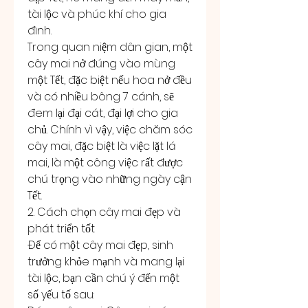
tài lộc và phúc khí cho gia 
đình.
Trong quan niệm dân gian, một 
cây mai nở đúng vào mùng 
một Tết, đặc biệt nếu hoa nở đều 
và có nhiều bông 7 cánh, sẽ 
đem lại đại cát, đại lợi cho gia 
chủ. Chính vì vậy, việc chăm sóc 
cây mai, đặc biệt là việc lặt lá 
mai, là một công việc rất được 
chú trọng vào những ngày cận 
Tết.
2. Cách chọn cây mai đẹp và 
phát triển tốt
Để có một cây mai đẹp, sinh 
trưởng khỏe mạnh và mang lại 
tài lộc, bạn cần chú ý đến một 
số yếu tố sau: