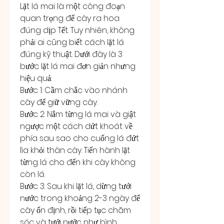
Lặt lá mai là một công đoạn 
quan trọng để cây ra hoa 
đúng dịp Tết. Tuy nhiên, không 
phải ai cũng biết cách lặt lá 
đúng kỹ thuật. Dưới đây là 3 
bước lặt lá mai đơn giản nhưng 
hiệu quả:
Bước 1: Cầm chắc vào nhánh 
cây để giữ vững cây.
Bước 2: Nắm từng lá mai và giật 
ngược một cách dứt khoát về 
phía sau sao cho cuống lá đứt 
lìa khỏi thân cây. Tiến hành lặt 
từng lá cho đến khi cây không 
còn lá.
Bước 3: Sau khi lặt lá, dừng tưới 
nước trong khoảng 2-3 ngày để 
cây ổn định, rồi tiếp tục chăm 
sóc và tưới nước như bình 