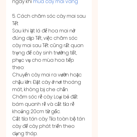
ngày khi 
mua cây mai vàng
5. Cách chăm sóc cây mai sau 
Tết
Sau khi lặt lá để hoa mai nở 
đúng dịp Tết, việc chăm sóc 
cây mai sau Tết cũng rất quan 
trọng để cây sinh trưởng tốt, 
phục vụ cho mùa hoa tiếp 
theo:
Chuyển cây mai ra vườn hoặc 
chậu lớn: Đặt cây ở nơi thoáng 
mát, không bị che chắn.
Chăm sóc rễ cây: Loại bỏ đất 
bám quanh rễ và cắt tỉa rễ 
khoảng 20cm từ gốc.
Cắt tỉa tán cây: Tỉa toàn bộ tán 
cây để cây phát triển theo 
dạng tháp.