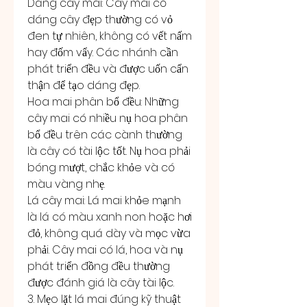
Dáng cây mai: Cây mai có 
dáng cây đẹp thường có vỏ 
đen tự nhiên, không có vết nấm 
hay đốm vẩy. Các nhánh cần 
phát triển đều và được uốn cẩn 
thận để tạo dáng đẹp.
Hoa mai phân bổ đều: Những 
cây mai có nhiều nụ hoa phân 
bổ đều trên các cành thường 
là cây có tài lộc tốt. Nụ hoa phải 
bóng mượt, chắc khỏe và có 
màu vàng nhẹ.
Lá cây mai: Lá mai khỏe mạnh 
là lá có màu xanh non hoặc hơi 
đỏ, không quá dày và mọc vừa 
phải. Cây mai có lá, hoa và nụ 
phát triển đồng đều thường 
được đánh giá là cây tài lộc.
3. Mẹo lặt lá mai đúng kỹ thuật