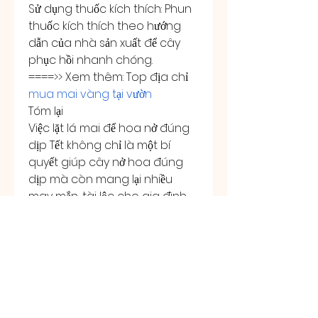
Sử dụng thuốc kích thích: Phun 
thuốc kích thích theo hướng 
dẫn của nhà sản xuất để cây 
phục hồi nhanh chóng.
====>> Xem thêm: Top địa chỉ 
mua mai vàng tại vườn
Tóm lại
Việc lặt lá mai để hoa nở đúng 
dịp Tết không chỉ là một bí 
quyết giúp cây nở hoa đúng 
dịp mà còn mang lại nhiều 
may mắn, tài lộc cho gia đình. 
Hy vọng với những mẹo và kỹ 
thuật lặt lá mai trên, bạn có thể 
chăm sóc cây mai của mình 
để có một cây mai đẹp, khỏe 
mạnh, và nở hoa đúng dịp Tết 
Nguyên Đán 2024.