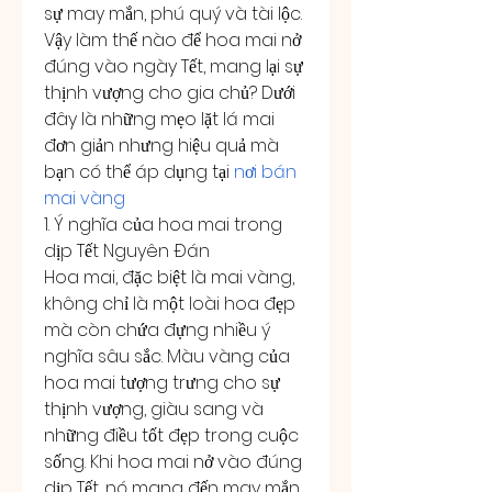
sự may mắn, phú quý và tài lộc. 
Vậy làm thế nào để hoa mai nở 
đúng vào ngày Tết, mang lại sự 
thịnh vượng cho gia chủ? Dưới 
đây là những mẹo lặt lá mai 
đơn giản nhưng hiệu quả mà 
bạn có thể áp dụng tại 
nơi bán 
mai vàng
1. Ý nghĩa của hoa mai trong 
dịp Tết Nguyên Đán
Hoa mai, đặc biệt là mai vàng, 
không chỉ là một loài hoa đẹp 
mà còn chứa đựng nhiều ý 
nghĩa sâu sắc. Màu vàng của 
hoa mai tượng trưng cho sự 
thịnh vượng, giàu sang và 
những điều tốt đẹp trong cuộc 
sống. Khi hoa mai nở vào đúng 
dịp Tết, nó mang đến may mắn, 