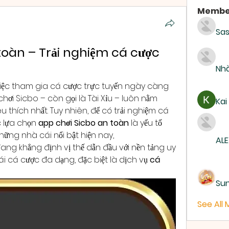
Membe
Sas
toàn – Trải nghiệm cá cược 
Nhà
việc tham gia cá cược trực tuyến ngày càng 
 chơi Sicbo – còn gọi là Tài Xỉu – luôn nằm 
Kai
hích nhất. Tuy nhiên, để có trải nghiệm cá 
 lựa chọn 
app chơi Sicbo an toàn
 là yếu tố 
cực kỳ quan trọng. Trong số những nhà cái nổi bật hiện nay, 
ALE
đang khẳng định vị thế dẫn đầu với nền tảng uy 
ái cá cược đa dạng, đặc biệt là dịch vụ 
cá 
Su
See All