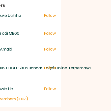
rs
uke Uchiha
Follow
 cái MB66
Follow
 Amald
Follow
XISTOGEL Situs Bandar Togel Online Terpercaya
Follow
nwin Hn
Follow
 Members (1003)