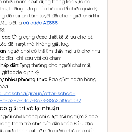
ó nhiều năm hoạt động trong lĩnh vực cá 
p hoạt động hợp pháp từ các tổ chức quản lý 
 đến sự an tâm tuyệt đối cho người chơi khi 
ặc biệt là 
cá cược AZ888
.
8:
t cao
: Ứng dụng được thiết kế tối ưu cho cả 
tốc độ mượt mà, không giật lag.
uan
: Người chơi có thể tìm thấy mọi trò chơi như 
óc đĩa… chỉ sau vài cú chạm.
 hấp dẫn
: Tặng thưởng cho người chơi mới, 
g giftcode định kỳ…
trợ nhiều phương thức
: Bao gồm ngân hàng 
 hóa…
ialuna.sch.sa/group/after-school-
e28d-e387-44d7-8c33-88c3e19de062
 giải trí và lợi nhuận
, người chơi không chỉ được trải nghiệm Sicbo 
ng trăm trò chơi hấp dẫn khác. Điều đặc 
ộ cược linh hoạt, từ mức cược nhỏ cho đến 