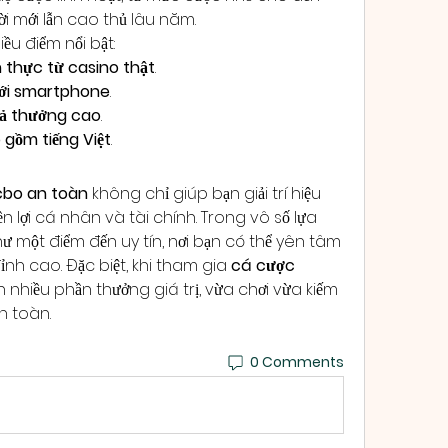
ời mới lẫn cao thủ lâu năm.
iều điểm nổi bật:
 thực từ casino thật
.
 với smartphone
.
trả thưởng cao
.
 gồm tiếng Việt
.
cbo an toàn
 không chỉ giúp bạn giải trí hiệu 
lợi cá nhân và tài chính. Trong vô số lựa 
hư một điểm đến uy tín, nơi bạn có thể yên tâm 
nh cao. Đặc biệt, khi tham gia 
cá cược 
n nhiều phần thưởng giá trị, vừa chơi vừa kiếm 
n toàn.
0 Comments