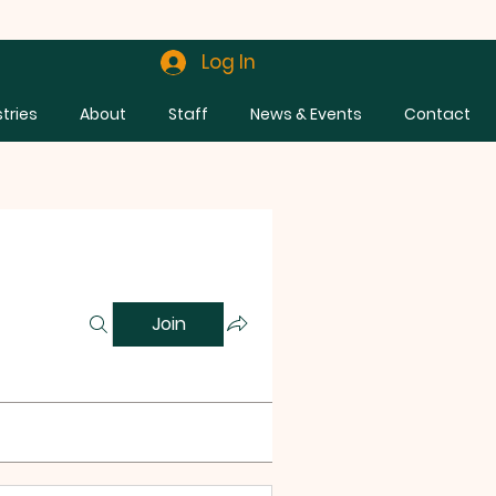
Log In
stries
About
Staff
News & Events
Contact
Join