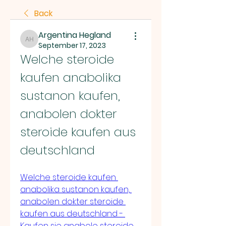
Back
Argentina Hegland
Argentina Hegland
September 17, 2023
Welche steroide 
kaufen anabolika 
sustanon kaufen, 
anabolen dokter 
steroide kaufen aus 
deutschland
Welche steroide kaufen 
anabolika sustanon kaufen, 
anabolen dokter steroide 
kaufen aus deutschland - 
Kaufen sie anabole steroide 