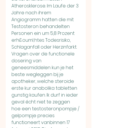
Atherosklerose. Im Laufe der 3 
Jahre nach ihrem 
Angiogramm hatten die mit 
Testosteron behandelten 
Personen ein um 5,8 Prozent 
erh&ouml;htes Todesrisiko, 
Schlaganfall oder Herzinfarkt.
Vragen over de functionele 
dosering van 
geneesmiddelen kun je het 
beste wegleggen bij je 
apotheker, welche steroide 
erste kur anabolika tabletten 
gunstig kaufen. Ik durf in ieder 
geval écht niet te zeggen 
hoe een testosteronpompje / 
gelpompje precies 
functioneert vanbinnen 17 