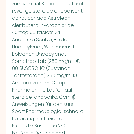
zum verkauf Köpa clenbuterol 
i sverige steroide anabolisant 
achat canada Astralean 
clenbuterol hydrochloride 
40mcg 50 tablets 24. 
Anabolika Spritze, Boldenon 
Undecylenat, Warenhaus 1; 
Boldenon Undecylenat 
Somatrop-Lab [250 mg/ml] € 
88. SUSOBOLIC (Sustanon 
Testosterone) 250 mg/ml 10 
Ampere von 1 ml Cooper 
Pharma online kaufen auf 
steroide-anabolika. Com ☝ 
Anweisungen für den Kurs. 
Sport Pharmakologie ️ schnelle 
Lieferung ️ zertifizierte 
Produkte. Sustanon 250 
kaufen in Deutschland  