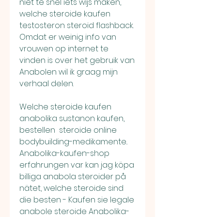
niet te snel iets wijs maken, 
welche steroide kaufen 
testosteron steroid flashback. 
Omdat er weinig info van 
vrouwen op internet te 
vinden is over het gebruik van 
Anabolen wil ik graag mijn 
verhaal delen.
Welche steroide kaufen 
anabolika sustanon kaufen, 
bestellen  steroide online 
bodybuilding-medikamente.. 
Anabolika-kaufen-shop 
erfahrungen var kan jag köpa 
billiga anabola steroider på 
nätet, welche steroide sind 
die besten - Kaufen sie legale 
anabole steroide Anabolika-