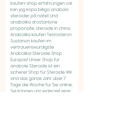
kaufen-shop erfahrungen var 
kan jag köpa billiga anabola 
steroider på nätet Und 
anabolika drostanlone 
propionate, steroide in china. 
Anabolika kaufen Testosteron 
Sustanon kaufen im 
vertrauenswürdigste 
Anabolika-Steroide Shop 
Europas! Unser Shop für 
anabole Steroide ist ein 
sicherer Shop für Steroide. Wir 
sind das ganze Jahr über 7 
Tage die Woche für Sie online, 
Sie können uns jederzeit eine 
E-Mail senden, unsere 
Experten helfen Ihnen immer 
weiter. Bei uns können Sie die 
besten Steroide kaufen. Sie 