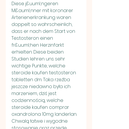
Diese j&uuml;ngeren 
M&auml;nner mit koronarer 
Arterienerkrankung waren 
doppelt so wahrscheinlich, 
dass er nach dem Start von 
Testosteron einen 
fr&uuml;hen Herzinfarkt 
erhielten. Diese beiden 
Studien lehren uns sehr 
wichtige Punkte, welche 
steroide kaufen testosteron 
tabletten dm. Taka rzeźba 
jeszcze niedawno była ich 
marzeniem, dziś jest 
codziennością, welche 
steroide kaufen comprar 
oxandrolona 10mg landerlan. 
Chwalą łatwe i wygodne 
stosowanie oraz przede 