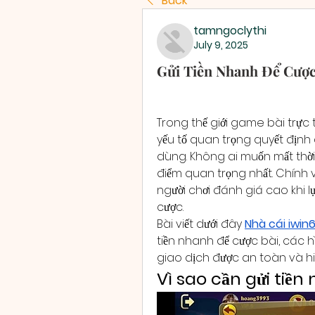
Back
tamngoclythi
July 9, 2025
Gửi Tiền Nhanh Để Cược
Trong thế giới game bài trực t
yếu tố quan trọng quyết định đ
dùng. Không ai muốn mất thời 
điểm quan trọng nhất. Chính vì
người chơi đánh giá cao khi 
cược.
Bài viết dưới đây 
Nhà cái iwin
tiền nhanh để cược bài, các hì
giao dịch được an toàn và hi
Vì sao cần gửi tiền