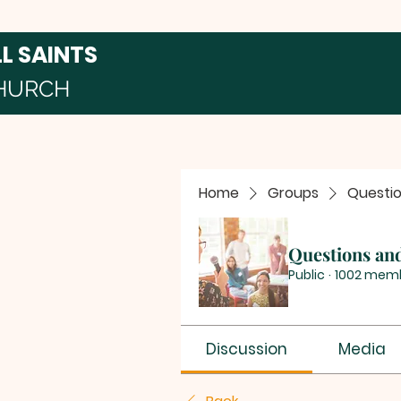
LL SAINTS
HURCH
Home
Groups
Questi
Questions an
Public
·
1002 mem
Discussion
Media