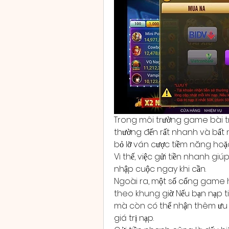
Trong môi trường game bài tr
thường đến rất nhanh và bất n
bỏ lỡ ván cược tiềm năng hoặ
Vì thế, việc gửi tiền nhanh gi
nhập cuộc ngay khi cần.
Ngoài ra, một số cổng game 
theo khung giờ. Nếu bạn nạp t
mà còn có thể nhận thêm ưu đ
giá trị nạp.