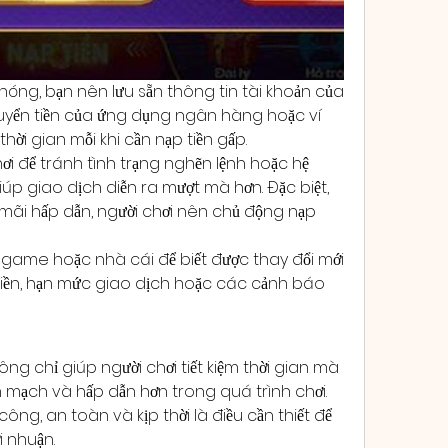
óng, bạn nên lưu sẵn thông tin tài khoản của 
yển tiền của ứng dụng ngân hàng hoặc ví 
 thời gian mỗi khi cần nạp tiền gấp.
ơi để tránh tình trạng nghẽn lệnh hoặc hệ 
úp giao dịch diễn ra mượt mà hơn. Đặc biệt, 
n mãi hấp dẫn, người chơi nên chủ động nạp 
 game hoặc nhà cái để biết được thay đổi mới 
iền, hạn mức giao dịch hoặc các cảnh báo 
ng chỉ giúp người chơi tiết kiệm thời gian mà 
 mạch và hấp dẫn hơn trong quá trình chơi. 
ông, an toàn và kịp thời là điều cần thiết để 
i nhuận.