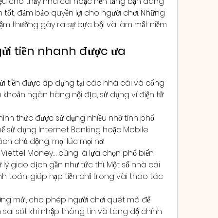
iệu cho thấy nhà cái hoặc nền tảng bạn đang 
tốt, đảm bảo quyền lợi cho người chơi. Những 
hậm thường gây ra sự bực bội và làm mất niềm 
i tiền nhanh được ưa 
gửi tiền được áp dụng tại các nhà cái và cổng 
 khoản ngân hàng nội địa, sử dụng ví điện tử 
nh thức được sử dụng nhiều nhờ tính phổ 
ó thể sử dụng Internet Banking hoặc Mobile 
ch chủ động, mọi lúc mọi nơi.
 Viettel Money… cũng là lựa chọn phổ biến 
 lý giao dịch gần như tức thì. Một số nhà cái 
nh toán, giúp nạp tiền chỉ trong vài thao tác 
ớng mới, cho phép người chơi quét mã để 
ai sót khi nhập thông tin và tăng độ chính 