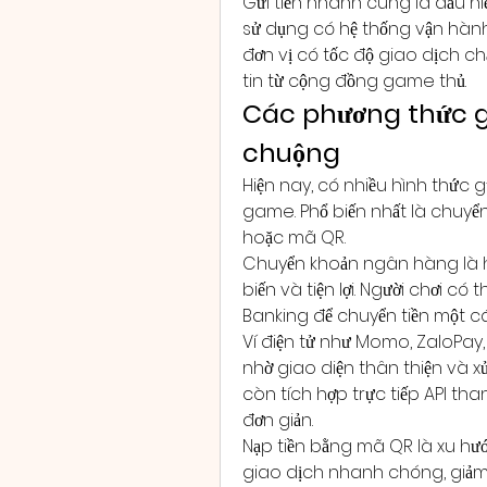
Gửi tiền nhanh cũng là dấu h
sử dụng có hệ thống vận hành 
đơn vị có tốc độ giao dịch c
tin từ cộng đồng game thủ.
Các phương thức gử
chuộng
Hiện nay, có nhiều hình thức 
game. Phổ biến nhất là chuyển
hoặc mã QR.
Chuyển khoản ngân hàng là hì
biến và tiện lợi. Người chơi c
Banking để chuyển tiền một cá
Ví điện tử như Momo, ZaloPay,
nhờ giao diện thân thiện và xử
còn tích hợp trực tiếp API tha
đơn giản.
Nạp tiền bằng mã QR là xu hư
giao dịch nhanh chóng, giảm s