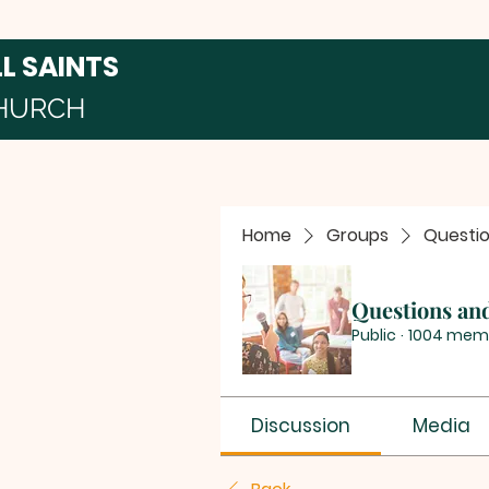
LL SAINTS
HURCH
Home
Groups
Questi
Questions an
Public
·
1004 mem
Discussion
Media