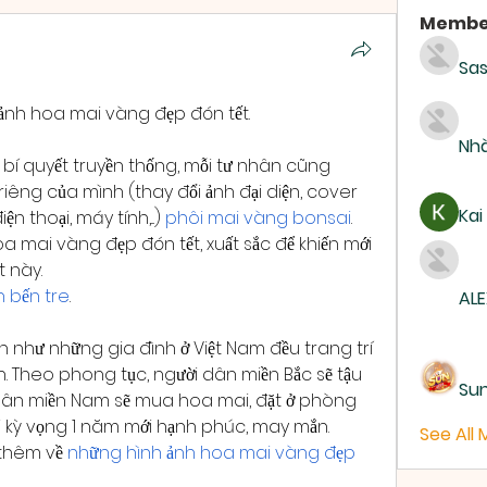
Membe
Sas
ảnh hoa mai vàng đẹp đón tết.
Nhà
 bí quyết truyền thống, mỗi tư nhân cũng 
êng của mình (thay đổi ảnh đại diện, cover 
Kai
 thoại, máy tính,...) 
phôi mai vàng bonsai
. 
a mai vàng đẹp đón tết, xuất sắc để khiến mới 
t này.
 bến tre
.
ALE
 như những gia đình ở Việt Nam đều trang trí 
h. Theo phong tục, người dân miền Bắc sẽ tậu 
Su
dân miền Nam sẽ mua hoa mai, đặt ở phòng 
 kỳ vọng 1 năm mới hạnh phúc, may mắn. 
See All
thêm về 
những hình ảnh hoa mai vàng đẹp 