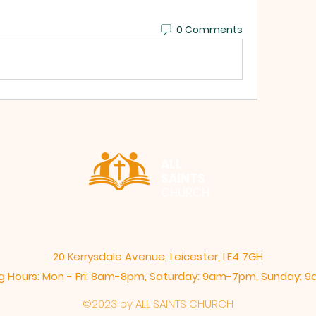
0 Comments
ALL
SAINTS
CHURCH
20 Kerrysdale Avenue, Leicester, LE4 7GH
 Hours: Mon - Fri: 8am-8pm,​​ Saturday: 9am-7pm, ​Sunday:
©2023 by ALL SAINTS CHURCH