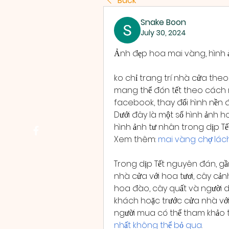
Back
Snake Boon
July 30, 2024
Ảnh đẹp hoa mai vàng, hình 
ko chỉ trang trí nhà cửa theo
mang thể đón tết theo cách ri
facebook, thay đổi hình nền điện
Dưới đây là một số hình ảnh ho
hình ảnh tư nhân trong dịp Tế
Xem thêm: 
mai vàng chợ lách
Trong dịp Tết nguyên đán, gần
nhà cửa với hoa tươi, cây cản
hoa đào, cây quất và người 
khách hoặc trước cửa nhà với
người mua có thể tham khảo 
nhất không thể bỏ qua
.