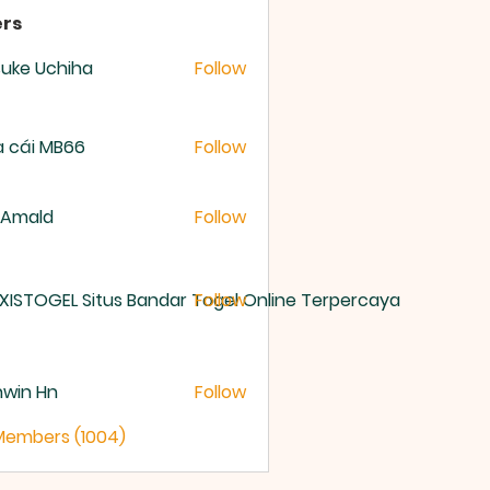
rs
uke Uchiha
Follow
 cái MB66
Follow
 Amald
Follow
XISTOGEL Situs Bandar Togel Online Terpercaya
Follow
nwin Hn
Follow
 Members (1004)