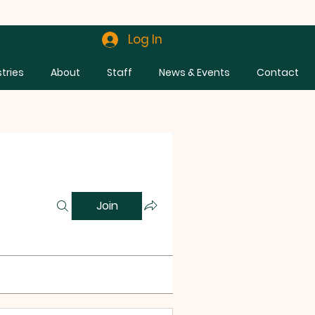
Log In
stries
About
Staff
News & Events
Contact
Join