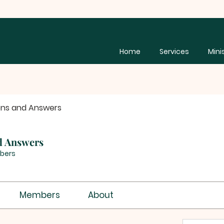
Home
Services
Mini
ons and Answers
d Answers
bers
Members
About