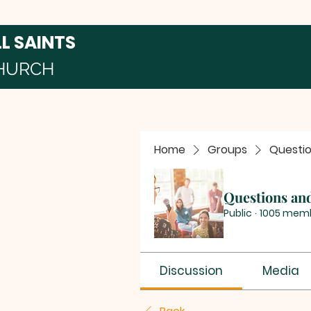
LL SAINTS
HURCH
Home
Groups
Questi
Questions an
Public
·
1005 mem
Discussion
Media