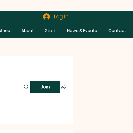
Log In
stries
About
Staff
News & Events
Contact
Join