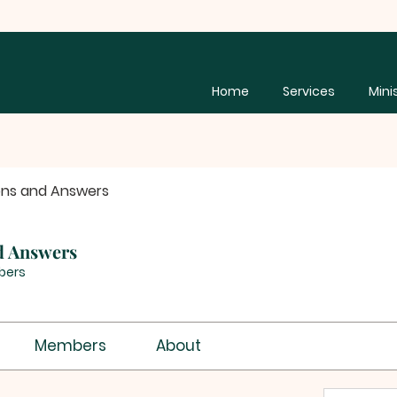
Home
Services
Mini
ons and Answers
d Answers
bers
Members
About