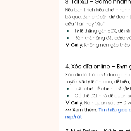
3. Tài xỉu – Game nhanh
Nếu bạn thích kiểu chơi nhanh
bỏ qua. Bạn chỉ cần dự đoán t
cửa "Tài" hay "Xỉu".
Tỷ lệ thắng gần 50%, dễ nắ
Rèn khả năng đặt cược và
💡 
Gợi ý:
 Không nên gấp thếp k
4. Xóc đĩa online – Đơn 
Xóc đĩa là trò chơi dân gian 
tuyến. Với tỷ lệ ăn cao, dễ hiể
Luật chơi dễ: chọn chẵn/l
Có thể đặt nhỏ để quan s
💡 
Gợi ý:
 Nên quan sát 5–10 vá
>>> Xem thêm: 
Tìm hiểu giao d
nạp/rút