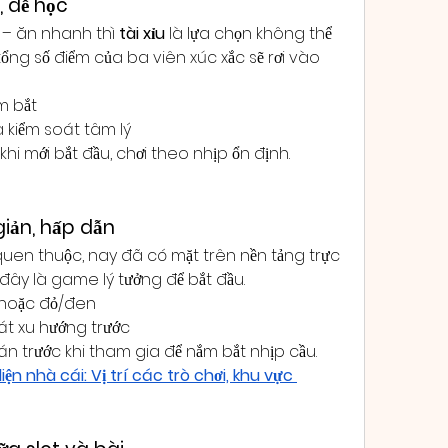
, dễ học
 – ăn nhanh thì 
tài xỉu
 là lựa chọn không thể 
ổng số điểm của ba viên xúc xắc sẽ rơi vào 
m bắt
 kiểm soát tâm lý
hi mới bắt đầu, chơi theo nhịp ổn định.
giản, hấp dẫn
quen thuộc, nay đã có mặt trên nền tảng trực 
u, đây là game lý tưởng để bắt đầu.
ẻ hoặc đỏ/đen
át xu hướng trước
n trước khi tham gia để nắm bắt nhịp cầu.
iện nhà cái: Vị trí các trò chơi, khu vực 