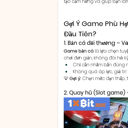
tạo cảm hứng và giúp bạn làm
Gợi Ý Game Phù Hợp
Đầu Tiên?
1. Bắn cá đổi thưởng – Vừ
Game bắn cá
 là lựa chọn tuyệ
chơi đơn giản, không đòi hỏi 
Chỉ cần nhắm bắn đúng mụ
Không quá áp lực, giải trí 
💡 
Gợi ý:
 Chọn mức đạn thấp, 
2. Quay hũ (Slot game) –