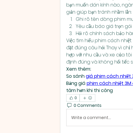
bạn muốn dán kính nào, ngân 
giản giúp bạn tránh nhầm lẫn:
Ghi rõ tên dòng phim muốn
Yêu cầu báo giá trọn gói 
Hỏi rõ chính sách bảo hà
Việc tìm hiểu phim cách nhiệt
đặt đúng câu hỏi. Thay vì chỉ 
hợp với nhu cầu và xe của tôi
định đúng và không hối tiếc 
Xem thêm:
So sánh 
giá phim cách nhiệt
Bảng giá 
phim cách nhiệt 3M
tâm hơn khi thi công
0
0 Comments
Write a comment...