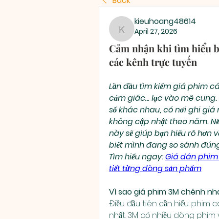
Back
kieuhoang48614
April 27, 2026
kieuhoang48614
Cảm nhận khi tìm hiểu b
các kênh trực tuyến
Lần đầu tìm kiếm giá phim cá
cảm giác… lạc vào mê cung. 
số khác nhau, có nơi ghi giá
không cập nhật theo năm. Nếu
này sẽ giúp bạn hiểu rõ hơn 
biết mình đang so sánh đúng
Tìm hiểu ngay: 
Giá dán phim 
tiết từng dòng sản phẩm
Vì sao giá phim 3M chênh nh
Điều đầu tiên cần hiểu: phim 
nhất. 3M có nhiều dòng phim 