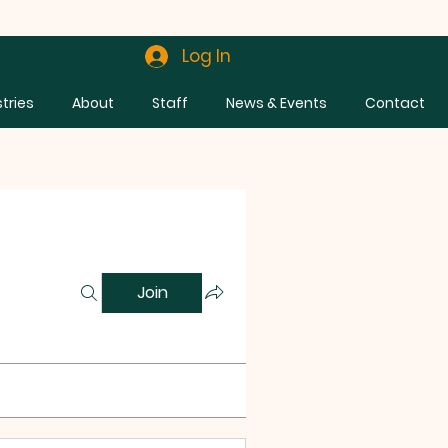
Log In
stries
About
Staff
News & Events
Contact
Join