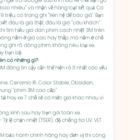
 ngồi tra Google sau khi mua xe mới. Bạn gõ 
ao nhiêu" và nhận về hàng loạt kết quả. Có 
9 triệu, có trang ghi "liên hệ để báo giá". Bạn 
t đâu là giá thật, đâu là giá "câu khách".
khi tìm hiểu giá dán phim cách nhiệt 3M trên 
không nằm ở giá cao hay thấp, mà nằm ở chỗ 
ng ghi rõ dòng phim, không nêu loại xe, 
y trọn bộ.
nên có những gì?
M đáng tin cậy cần thể hiện rõ ít nhất các yếu 
e, Ceramic IR, Color Stable, Obsidian... 
ung "phim 3M cao cấp".
 tải hay xe 7 chỗ sẽ có mức giá khác nhau vì 
 hông, kính sau hay trọn gói toàn xe.
Tỷ lệ chặn nhiệt (TSER), độ chống tia UV, VLT 
M bảo hành chính hãng hay đơn vị thi công 