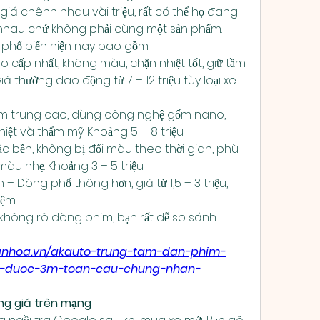
 giá chênh nhau vài triệu, rất có thể họ đang 
nhau chứ không phải cùng một sản phẩm.
 phổ biến hiện nay bao gồm:
 cấp nhất, không màu, chặn nhiệt tốt, giữ tầm 
 thường dao động từ 7 – 12 triệu tùy loại xe 
m trung cao, dùng công nghệ gốm nano, 
iệt và thẩm mỹ. Khoảng 5 – 8 triệu.
c bền, không bị đổi màu theo thời gian, phù 
àu nhẹ. Khoảng 3 – 5 triệu.
 – Dòng phổ thông hơn, giá từ 1,5 – 3 triệu, 
ệm.
không rõ dòng phim, bạn rất dễ so sánh 
vanhoa.vn/akauto-trung-tam-dan-phim-
g-duoc-3m-toan-cau-chung-nhan-
ảng giá trên mạng