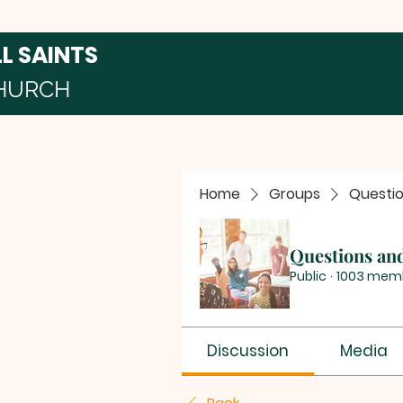
LL SAINTS
HURCH
Home
Groups
Questi
Questions an
Public
·
1003 mem
Discussion
Media