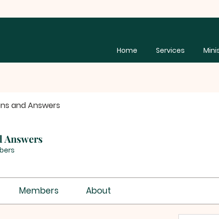
Home
Services
Mini
ons and Answers
d Answers
bers
Members
About