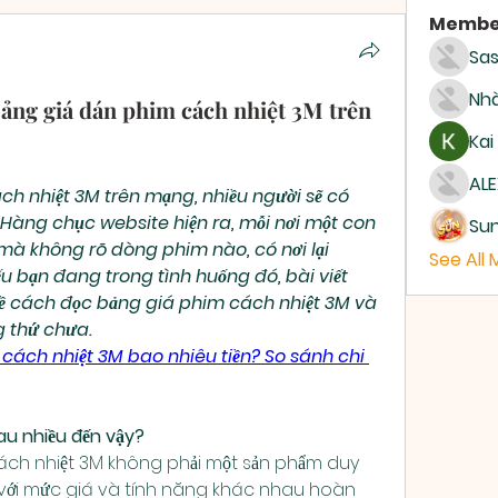
Membe
Sas
Nhà
ảng giá dán phim cách nhiệt 3M trên
Kai
ALE
ch nhiệt 3M trên mạng, nhiều người sẽ có 
Hàng chục website hiện ra, mỗi nơi một con 
Su
 mà không rõ dòng phim nào, có nơi lại 
See All
 bạn đang trong tình huống đó, bài viết 
về cách đọc bảng giá phim cách nhiệt 3M và 
 thứ chưa.
cách nhiệt 3M bao nhiêu tiền? So sánh chi 
au nhiều đến vậy?
cách nhiệt 3M không phải một sản phẩm duy 
với mức giá và tính năng khác nhau hoàn 