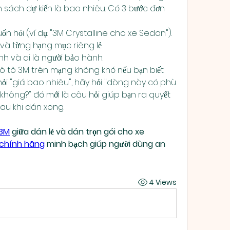
sách dự kiến là bao nhiêu. Có 3 bước đơn 
 hỏi (ví dụ: "3M Crystalline cho xe Sedan").
và từng hạng mục riêng lẻ.
nh và ai là người bảo hành.
 ô tô 3M trên mạng không khó nếu bạn biết 
hỏi "giá bao nhiêu", hãy hỏi "dòng này có phù 
 không?" đó mới là câu hỏi giúp bạn ra quyết 
sau khi dán xong.
 3M
 giữa dán lẻ và dán trọn gói cho xe
 chính hãng
 minh bạch giúp người dùng an 
4 Views