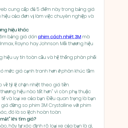
web cung cấp đủ 5 điểm này trong bảng giá 
 hiệu của đơn vị làm việc chuyên nghiệp và 
ơng hiệu khác
tìm bảng giá dán 
phim cách nhiệt 3M
 mà 
Inmax, Rayno hay Johnson. Mỗi thương hiệu 
ng hiệu uy tín toàn cầu và hệ thống phân phối 
ó mức giá cạnh tranh hơn ở phân khúc tầm 
ề tỷ lệ chặn nhiệt theo giá tiền.
 "thương hiệu nào tốt hơn" vì còn phụ thuộc 
ế và loại xe của bạn. Điều quan trọng là bạn 
iá đừng so phim 3M Crystalline với phim 
ác, đó là so lệch hoàn toàn.
mắt" khi tìm giá?
nào, hãy tự xác định rõ: loại xe của bạn là gì, 