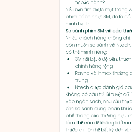
tự bảo hành?
Nếu bạn tìm được một trang 
phim cách nhiệt 3M, đó là dấu
minh bạch.
So sánh phim 3M với các thư
Nhiều khách hàng không chỉ 
còn muốn so sánh với Ntech, 
có thế mạnh riêng:
3M nổi bật ở độ bền, thươ
chính hãng rộng.
Rayno và Inmax thường c
trung.
Ntech được đánh giá cao v
Không có câu trả lời tuyệt đối
vào ngân sách, nhu cầu thực t
cần so sánh cùng phân khúc g
phổ thông của thương hiệu kh
Làm thế nào để không bị "hoa 
Trước khi liên hệ bất kỳ đơn vị 