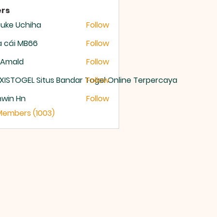
rs
uke Uchiha
Follow
 cái MB66
Follow
 Amald
Follow
XISTOGEL Situs Bandar Togel Online Terpercaya
Follow
nwin Hn
Follow
 Members (1003)