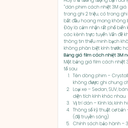
Hãy thử tưởng tượng bạn đang
"dán phim cách nhiệt 3M giá b
trang ghi 2 triệu, có trang ghi 
bắt đầu hoang mang không biế
Đây là cảm nhận rất phổ biến 
các kênh trực tuyến. Vấn đề 
thông tin thiếu minh bạch khô
không phân biệt kính trước ha
Bảng giá film cách nhiệt 3M 
Một bảng giá film cách nhiệt 3
tố sau:
Tên dòng phim – Crystallin
không được ghi chung ch
Loại xe – Sedan, SUV, bán
diện tích kính khác nhau.
Vị trí dán – Kính lái, kính
Thông số kỹ thuật cơ bản – 
(độ truyền sáng).
Chính sách bảo hành – 3