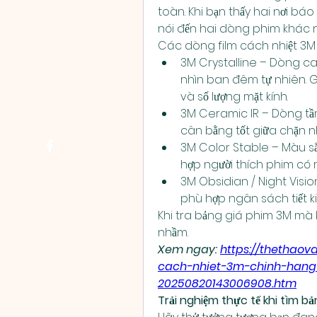
toàn. Khi bạn thấy hai nơi báo
nói đến hai dòng phim khác 
Các dòng film cách nhiệt 3M
3M Crystalline – Dòng cao
nhìn ban đêm tự nhiên. Giá
và số lượng mặt kính.
3M Ceramic IR – Dòng tầ
cân bằng tốt giữa chặn nh
3M Color Stable – Màu sắ
hợp người thích phim có m
3M Obsidian / Night Vision
phù hợp ngân sách tiết ki
Khi tra bảng giá phim 3M mà 
nhầm.
Xem ngay: 
https://thethao
cach-nhiet-3m-chinh-han
20250820143006908.htm
Trải nghiệm thực tế khi tìm b