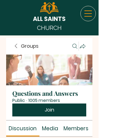
ALL SAINTS
CHURCH
Groups
Questions and Answers
Public
·
1005 members
Join
Discussion
Media
Members
About