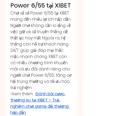
Power 6/55 tại XIBET
Chơi xổ số Power 6/55 tại XIBET 
mang đến nhiều lợi ích hấp dẫn. 
Người chơi không cần lo lắng về 
việc giữ vé số truyền thống dễ 
thất lạc hay mất. Ngoài ra, hệ 
thống còn hỗ trợ khách hàng 
24/7, giúp giải đáp mọi thắc 
mắc nhanh chóng. XIBET còn 
có nhiều chương trình khuyến 
mãi và ưu đãi dành riêng cho 
người chơi Power 6/55, tăng cơ 
hội trúng thưởng và tối ưu hóa 
trải nghiệm.
>Xem thêm : 
Đánh bài cược 
thưởng xu tại XIBET – Trải 
nghiệm chơi game đổi thưởng 
hấp dẫn