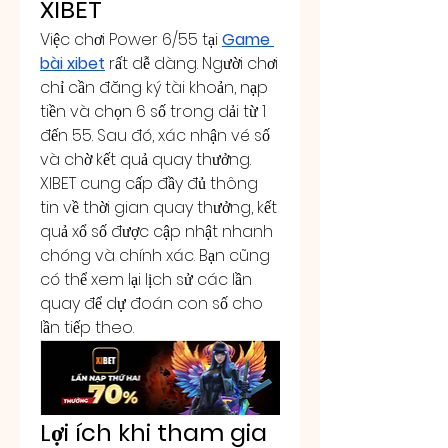
XIBET
Việc chơi Power 6/55 tại 
Game 
bài xibet
 rất dễ dàng. Người chơi 
chỉ cần đăng ký tài khoản, nạp 
tiền và chọn 6 số trong dải từ 1 
đến 55. Sau đó, xác nhận vé số 
và chờ kết quả quay thưởng. 
XIBET cung cấp đầy đủ thông 
tin về thời gian quay thưởng, kết 
quả xổ số được cập nhật nhanh 
chóng và chính xác. Bạn cũng 
có thể xem lại lịch sử các lần 
quay để dự đoán con số cho 
lần tiếp theo.
Lợi ích khi tham gia 