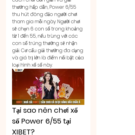
thưởng hấp dẫn, Power 6/55 
thu hút đông đảo người chơi 
tham gia mỗi ngày. Người chơi 
sẽ chọn 6 con số trong khoảng 
từ 1 đến 55, nếu trùng với các 
con số trúng thưởng sẽ nhận 
giải. Cơ cấu giải thưởng đa dạng 
và giá trị lớn là điểm nổi bật của 
loại hình xổ số này.
Tại sao nên chơi xổ 
số Power 6/55 tại 
XIBET?