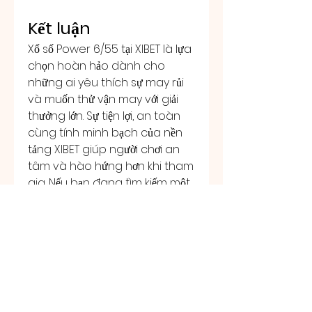
Kết luận
Xổ số Power 6/55 tại XIBET là lựa 
chọn hoàn hảo dành cho 
những ai yêu thích sự may rủi 
và muốn thử vận may với giải 
thưởng lớn. Sự tiện lợi, an toàn 
cùng tính minh bạch của nền 
tảng XIBET giúp người chơi an 
tâm và hào hứng hơn khi tham 
gia. Nếu bạn đang tìm kiếm một 
nơi để chơi Power 6/55 trực 
tuyến thì XIBET chính là điểm 
đến không thể bỏ qua.
0
0