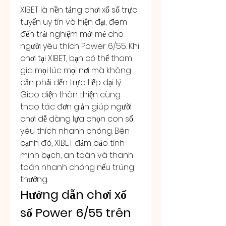
XIBET là nền tảng chơi xổ số trực 
tuyến uy tín và hiện đại, đem 
đến trải nghiệm mới mẻ cho 
người yêu thích Power 6/55. Khi 
chơi tại XIBET, bạn có thể tham 
gia mọi lúc mọi nơi mà không 
cần phải đến trực tiếp đại lý. 
Giao diện thân thiện cùng 
thao tác đơn giản giúp người 
chơi dễ dàng lựa chọn con số 
yêu thích nhanh chóng. Bên 
cạnh đó, XIBET đảm bảo tính 
minh bạch, an toàn và thanh 
toán nhanh chóng nếu trúng 
thưởng.
Hướng dẫn chơi xổ 
số Power 6/55 trên 