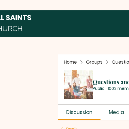
LL SAINTS
HURCH
Home
Groups
Questi
Questions an
Public
·
1003 mem
Discussion
Media