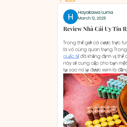
Back
Hayakawa Luma
March 12, 2025
Review Nhà Cái Uy Tín R
Trong thế giới cá cược trực tu
là vô cùng quan trọng. Trong 
quốc tế
 đã khẳng định vị thế củ
này sẽ cung cấp cho bạn một 
tại sao nó lại được xem là đẳ