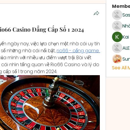
Membe
Sas
Nhà
io66 Casino Đẳng Cấp Số 1 2024
Kai
yến ngày nay, việc lựa chọn một nhà cái uy tín 
ALE
số những nhà cái nổi bật, 
rio66 - cổng game 
a mình với nhiều ưu điểm vượt trội. Bài viết 
Su
cái nhìn tổng quan về Rio66 Casino và lý do 
See All
ng cấp số 1 trong năm 2024.