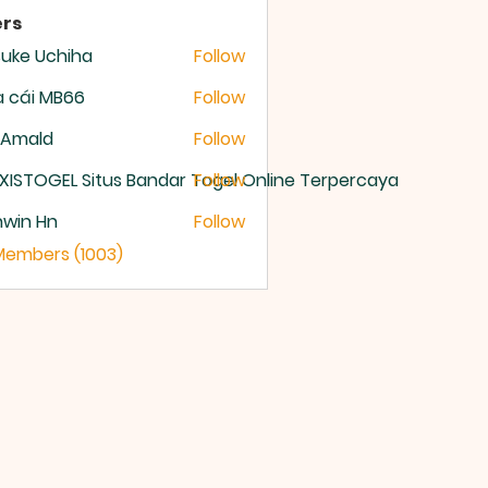
rs
uke Uchiha
Follow
 cái MB66
Follow
 Amald
Follow
XISTOGEL Situs Bandar Togel Online Terpercaya
Follow
nwin Hn
Follow
 Members (1003)