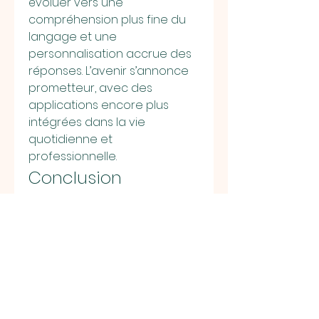
évoluer vers une 
compréhension plus fine du 
langage et une 
personnalisation accrue des 
réponses. L’avenir s’annonce 
prometteur, avec des 
applications encore plus 
intégrées dans la vie 
quotidienne et 
professionnelle.
Conclusion
Polyvalent, accessible et 
performant, 
ChatGPT
 est 
devenu un outil 
incontournable pour tous 
ceux qui cherchent à 
optimiser leur communication 
et leur productivité. Qu’il 
s’agisse de l’éducation, du 