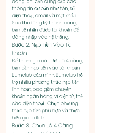
dàng, chỉ cần cung cấp các 
thông tin cơ bản như tên, số 
điện thoại, email và mật khẩu. 
Sau khi đăng ký thành công, 
bạn sẽ nhận được tài khoản để 
đăng nhập vào hệ thống.
Bước 2: Nạp Tiền Vào Tài 
Khoản
Để tham gia cá cược lô 4 càng, 
bạn cần nạp tiền vào tài khoản 
Bumclub của mình. Bumclub hỗ 
trợ nhiều phương thức nạp tiền 
linh hoạt, bao gồm chuyển 
khoản ngân hàng, ví điện tử, thẻ 
cào điện thoại… Chọn phương 
thức nạp tiền phù hợp và thực 
hiện giao dịch.
Bước 3: Chọn Lô 4 Càng 