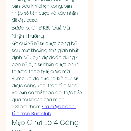
bạn. Sau khi chọn xong, bạn 
nhập số tiền cược và xác nhận 
để đặt cược.
Bước 5: Chờ Kết Quả Và 
Nhận Thưởng
Kết quả xổ số sẽ được công bố 
sau một khoảng thời gian nhất 
định. Nếu bạn dự đoán đúng 4 
con số, bạn sẽ nhận được phần 
thưởng theo tỷ lệ cược mà 
Bumclub đã đưa ra. Kết quả sẽ 
được công khai trên nền tảng, 
và bạn có thể theo dõi trực tiếp 
qua tài khoản của mình.
>>>Xem thêm: 
Cá cược hoàn 
tiền trên Bumclub
Mẹo Chơi Lô 4 Càng 