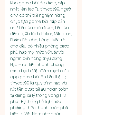
Kho game bài đa dạng, cập 
nhật liên tục Tại tinycat99, người 
chơi có thể trải nghiệm hàng 
chục tựa game bài hấp dẫn 
như Tiến lên miền Nam, Tiến lên 
đếm lá, Xì dách, Poker, Mậu binh, 
Phỏm, Bài cào, Liêng… Mỗi trò 
chơi đều có nhiều phòng cược 
phù hợp mọi mức vốn, từ vài 
nghìn đến hàng triệu đồng.
Nạp – rút tiền nhanh chóng, 
minh bạch Một điểm mạnh của 
app game bài ăn tiền thật tại 
tinycat99 là quy trình nạp và 
rút tiền được tối ưu hoàn toàn 
tự động, xử lý trong vòng 1–3 
phút. Hệ thống hỗ trợ nhiều 
phương thức thanh toán phổ 
biến tại Việt Nam như ngân 