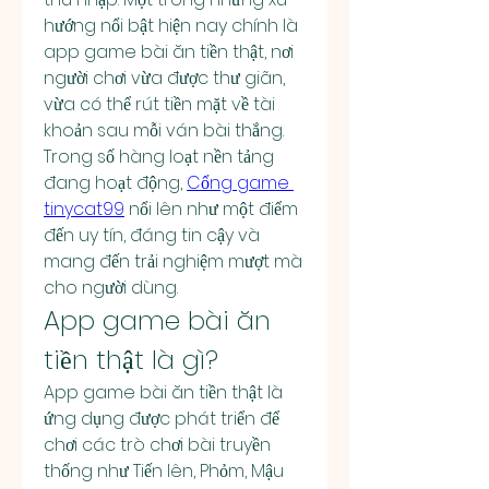
hướng nổi bật hiện nay chính là 
app game bài ăn tiền thật, nơi 
người chơi vừa được thư giãn, 
vừa có thể rút tiền mặt về tài 
khoản sau mỗi ván bài thắng. 
Trong số hàng loạt nền tảng 
đang hoạt động, 
Cổng game 
tinycat99
 nổi lên như một điểm 
đến uy tín, đáng tin cậy và 
mang đến trải nghiệm mượt mà 
cho người dùng.
App game bài ăn 
tiền thật là gì?
App game bài ăn tiền thật là 
ứng dụng được phát triển để 
chơi các trò chơi bài truyền 
thống như Tiến lên, Phỏm, Mậu 