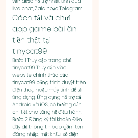
vẫn được hỗ trợ nhiệt tình qua 
live chat, Zalo hoặc Telegram.
Cách tải và chơi 
app game bài ăn 
tiền thật tại 
tinycat99
Bước 1: Truy cập trang chủ 
tinycat99 Truy cập vào 
website chính thức của 
tinycat99 bằng trình duyệt trên 
điện thoại hoặc máy tính để tải 
ứng dụng. Ứng dụng hỗ trợ cả 
Android và iOS, có hướng dẫn 
chi tiết cho từng hệ điều hành.
Bước 2: Đăng ký tài khoản Điền 
đầy đủ thông tin bao gồm tên 
đăng nhập, mật khẩu, số điện 