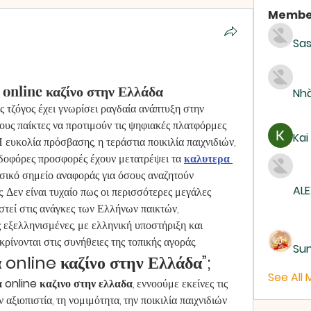
Membe
Sas
 online καζίνο στην Ελλάδα
Nhà
ς τζόγος έχει γνωρίσει ραγδαία ανάπτυξη στην 
υς παίκτες να προτιμούν τις ψηφιακές πλατφόρμες 
Kai
 ευκολία πρόσβασης, η τεράστια ποικιλία παιχνιδιών, 
δοφόρες προσφορές έχουν μετατρέψει τα 
καλυτερα 
σικό σημείο αναφοράς για όσους αναζητούν 
ALE
 Δεν είναι τυχαίο πως οι περισσότερες μεγάλες 
στεί στις ανάγκες των Ελλήνων παικτών, 
ξελληνισμένες, με ελληνική υποστήριξη και 
ίνονται στις συνήθειες της τοπικής αγοράς.
Su
α online καζίνο στην Ελλάδα”;
See All
 online καζινο στην ελλαδα
, εννοούμε εκείνες τις 
αξιοπιστία, τη νομιμότητα, την ποικιλία παιχνιδιών 