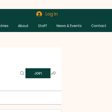
Log In
stries
About
Staff
News & Events
Contact
Join