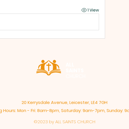
1 View
ALL
SAINTS
CHURCH
20 Kerrysdale Avenue, Leicester, LE4 7GH
 Hours: Mon - Fri: 8am-8pm,​​ Saturday: 9am-7pm, ​Sunday:
©2023 by ALL SAINTS CHURCH