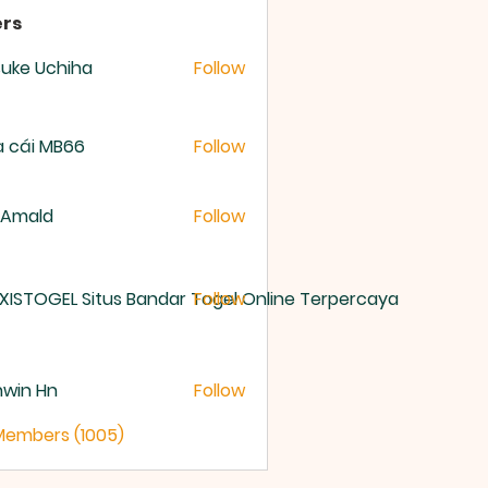
rs
uke Uchiha
Follow
 cái MB66
Follow
 Amald
Follow
XISTOGEL Situs Bandar Togel Online Terpercaya
Follow
nwin Hn
Follow
 Members (1005)