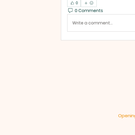
0
0 Comments
Write a comment...
Opening