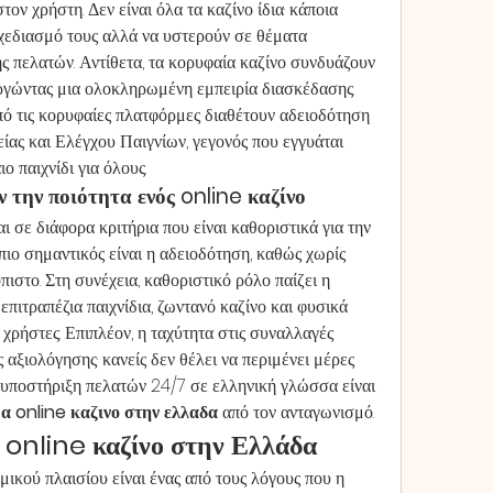
ον χρήστη. Δεν είναι όλα τα καζίνο ίδια· κάποια 
χεδιασμό τους αλλά να υστερούν σε θέματα 
 πελατών. Αντίθετα, τα κορυφαία καζίνο συνδυάζουν 
ργώντας μια ολοκληρωμένη εμπειρία διασκέδασης. 
πό τις κορυφαίες πλατφόρμες διαθέτουν αδειοδότηση 
ας και Ελέγχου Παιγνίων, γεγονός που εγγυάται 
ο παιχνίδι για όλους.
 την ποιότητα ενός online καζίνο
 σε διάφορα κριτήρια που είναι καθοριστικά για την 
πιο σημαντικός είναι η αδειοδότηση, καθώς χωρίς 
ιστο. Στη συνέχεια, καθοριστικό ρόλο παίζει η 
 επιτραπέζια παιχνίδια, ζωντανό καζίνο και φυσικά 
ρήστες. Επιπλέον, η ταχύτητα στις συναλλαγές 
αξιολόγησης· κανείς δεν θέλει να περιμένει μέρες 
 η υποστήριξη πελατών 24/7 σε ελληνική γλώσσα είναι 
α online καζινο στην ελλαδα
 από τον ανταγωνισμό.
α online καζίνο στην Ελλάδα
κού πλαισίου είναι ένας από τους λόγους που η 