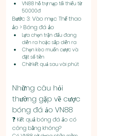
VN88 hỗ trợ nạp tối thiểu từ 
50.000đ
Bước 3: Vào mục Thể thao 
ảo > Bóng đá ảo
Lựa chọn trận đấu đang 
diễn ra hoặc sắp diễn ra
Chọn kèo muốn cược và 
đặt số tiền
Chờ kết quả sau vài phút
Những câu hỏi 
thường gặp về cược 
bóng đá ảo VN88
❓ Kết quả bóng đá ảo có 
công bằng không?
Có. VN88 sử dụng phần mềm 