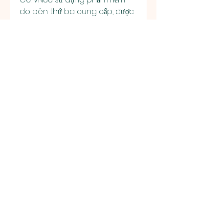
do bên thứ ba cung cấp, được 
kiểm chứng bởi tổ chức game 
quốc tế. Không có ai có thể tác 
động kết quả.
❓ Có thể cược trên điện 
thoại không?
Hoàn toàn được. Giao diện của 
vn88moi.bet
 tối ưu cho mọi 
thiết bị: điện thoại, máy tính 
bảng, PC.
❓ Bóng đá ảo có miễn phí 
không?
Người chơi cần có tài khoản và 
số dư để cược, nhưng VN88 
thường xuyên có giftcode 
cược thử miễn phí cho người 
mới.