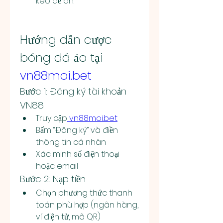
kèo dễ ăn.
Hướng dẫn cược 
bóng đá ảo tại 
vn88moi.bet
Bước 1: Đăng ký tài khoản 
VN88
Truy cập
vn88moi.bet
Bấm “Đăng ký” và điền 
thông tin cá nhân
Xác minh số điện thoại 
hoặc email
Bước 2: Nạp tiền
Chọn phương thức thanh 
toán phù hợp (ngân hàng, 
ví điện tử, mã QR)