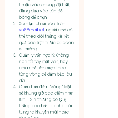
thuộc vào phong độ thật, 
đừng dựa vào tên đội 
bóng để chọn.
Xem lại lịch sử kèo: Trên 
vn88moi.bet
, người chơi có 
thể theo dõi thống kê kết 
quả các trận trước để đoán 
xu hướng.
Quản lý vốn hợp lý: Không 
nên tất tay một ván, hãy 
chia nhỏ tiền cược theo 
từng vòng để đảm bảo lâu 
dài.
Chọn thời điểm "vàng": Một 
số khung giờ cao điểm như 
18h – 21h thường có tỷ lệ 
thắng cao hơn do nhà cái 
tung ra khuyến mãi hoặc 