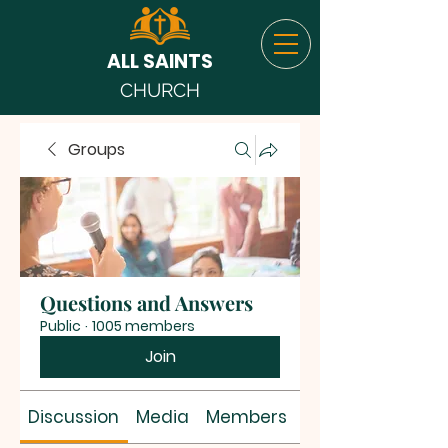
ALL SAINTS
CHURCH
Groups
Questions and Answers
Public
·
1005 members
Join
Discussion
Media
Members
About