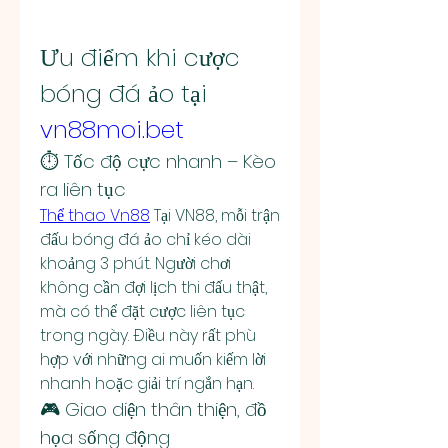
Ưu điểm khi cược 
bóng đá ảo tại 
vn88moi.bet
⏱ Tốc độ cực nhanh – Kèo 
ra liên tục
Thể thao Vn88
 Tại VN88, mỗi trận 
đấu bóng đá ảo chỉ kéo dài 
khoảng 3 phút. Người chơi 
không cần đợi lịch thi đấu thật, 
mà có thể đặt cược liên tục 
trong ngày. Điều này rất phù 
hợp với những ai muốn kiếm lời 
nhanh hoặc giải trí ngắn hạn.
🎮 Giao diện thân thiện, đồ 
họa sống động