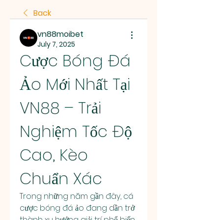
Back
vn88moibet
July 7, 2025
Cược Bóng Đá 
Ảo Mới Nhất Tại 
VN88 – Trải 
Nghiệm Tốc Độ 
Cao, Kèo 
Chuẩn Xác
Trong những năm gần đây, cá 
cược bóng đá ảo đang dần trở 
thành xu hướng giải trí phổ biến 