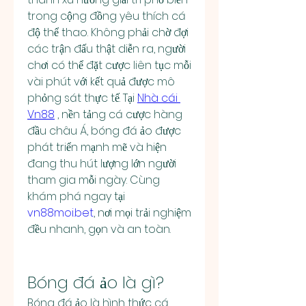
trong cộng đồng yêu thích cá 
độ thể thao. Không phải chờ đợi 
các trận đấu thật diễn ra, người 
chơi có thể đặt cược liên tục mỗi 
vài phút với kết quả được mô 
phỏng sát thực tế. Tại 
Nhà cái 
Vn88
 , nền tảng cá cược hàng 
đầu châu Á, bóng đá ảo được 
phát triển mạnh mẽ và hiện 
đang thu hút lượng lớn người 
tham gia mỗi ngày. Cùng 
khám phá ngay tại 
vn88moi.bet
, nơi mọi trải nghiệm 
đều nhanh, gọn và an toàn.
Bóng đá ảo là gì?
Bóng đá ảo là hình thức cá 