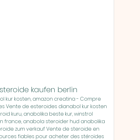
teroide kaufen berlin
l kur kosten, amazon creatina - Compre 
es Vente de esteroides dianabol kur kosten 
roid kuru, anabolika beste kur, winstrol 
n france, anabola steroider hud anabolika 
eroide zum verkauf Vente de steroide en 
urces fiables pour acheter des stéroïdes 