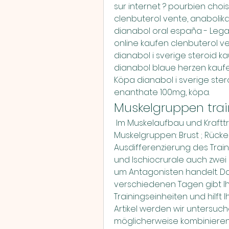
sur internet ? pourbien chois
clenbuterol vente, anaboli
dianabol oral españa - Lega
online kaufen clenbuterol v
dianabol i sverige steroid kau
dianabol blaue herzen kaufe
Köpa dianabol i sverige ster
enanthate 100mg, köpa. 
Muskelgruppen trai
 Im Muskelaufbau und Krafttraining unterteilt man generell in 6 
Muskelgruppen: Brust ; Rücken;
Ausdifferenzierung des Trai
und Ischiocrurale auch zwei 
um Antagonisten handelt. Da
verschiedenen Tagen gibt I
Trainingseinheiten und hilft 
Artikel werden wir untersuc
möglicherweise kombinieren