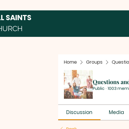
LL SAINTS
HURCH
Home
Groups
Questi
Questions an
Public
·
1003 mem
Discussion
Media