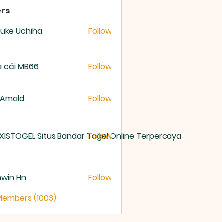
rs
uke Uchiha
Follow
 cái MB66
Follow
 Amald
Follow
XISTOGEL Situs Bandar Togel Online Terpercaya
Follow
nwin Hn
Follow
 Members (1003)