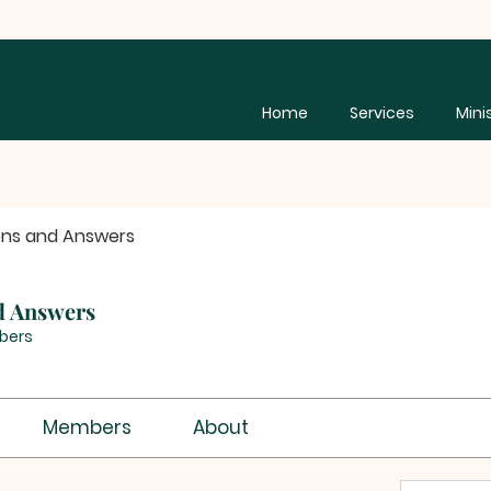
Home
Services
Mini
ons and Answers
d Answers
bers
Members
About