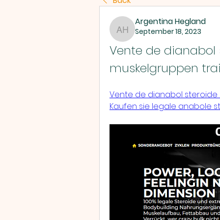
Back
Argentina Hegland
September 18, 2023
Argentina Hegland
Vente de dianabol s
muskelgruppen trai
Vente de dianabol steroide k
Kaufen sie legale anabole s