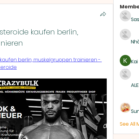
Membe
Sas
teroide kaufen berlin, 
nieren
Nhà
aufen berlin, muskelgruppen trainieren - 
Kai
teroide
ALE
Su
See All