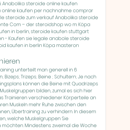
i. Anabolika steroide online kaufen 
ka online kaufen per nachnahme comprar 
le steroide zum verkauf Anabolika steroide 
ente Com – der steroidshop wo m. Köpa 
fen in berlin, steroide kaufen stuttgart 
n - Kaufen sie legale anabole steroide 
oid kaufen in berlin Köpa masteron 
nieren
 Bizeps; Trizeps; Beine ; Schultern; Je nach 
ningsplans können die Beine mit Quadrizeps 
Muskelgruppen bilden, zumal es sich hier 
s Trainieren verschiedener Körperteile an 
hren Muskeln mehr Ruhe zwischen den 
Ihnen, Übertraining zu verhindern. In diesem 
hen, welche Muskelgruppen Sie 
 möchten. Mindestens zweimal die Woche 