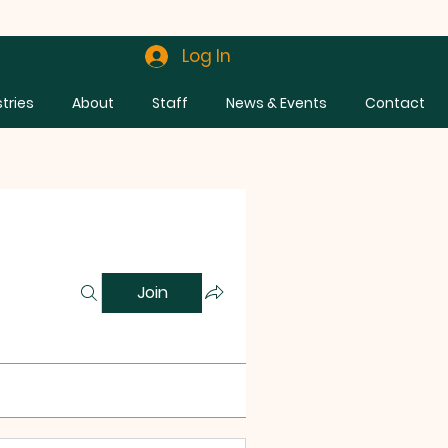
Log In
stries
About
Staff
News & Events
Contact
Join