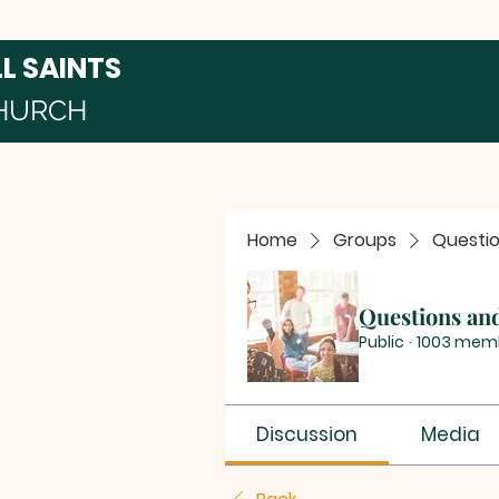
LL SAINTS
HURCH
Home
Groups
Questi
Questions an
Public
·
1003 mem
Discussion
Media