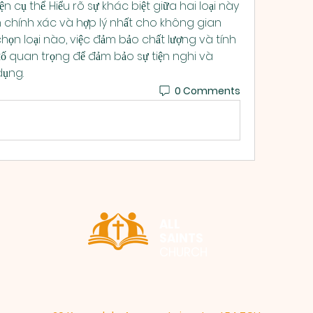
n cụ thể. Hiểu rõ sự khác biệt giữa hai loại này 
 chính xác và hợp lý nhất cho không gian 
ọn loại nào, việc đảm bảo chất lượng và tính 
ố quan trọng để đảm bảo sự tiện nghi và 
dụng.
0 Comments
ALL
SAINTS
CHURCH