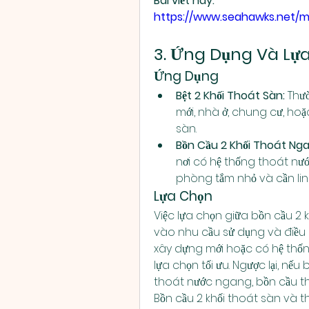
Bài viết hay: 
https://www.seahawks.net/
3. Ứng Dụng Và Lự
Ứng Dụng
Bệt 2 Khối Thoát Sàn:
 Thư
mới, nhà ở, chung cư, hoặ
sàn.
Bồn Cầu 2 Khối Thoát Nga
nơi có hệ thống thoát nư
phòng tắm nhỏ và cần linh
Lựa Chọn
Việc lựa chọn giữa bồn cầu 2
vào nhu cầu sử dụng và điều k
xây dựng mới hoặc có hệ thốn
lựa chọn tối ưu. Ngược lại, nế
thoát nước ngang, bồn cầu th
Bồn cầu 2 khối thoát sàn và 