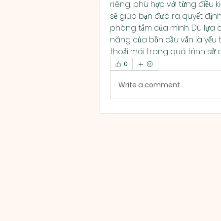
riêng, phù hợp với từng điều kiệ
sẽ giúp bạn đưa ra quyết định
phòng tắm của mình. Dù lựa ch
năng của bồn cầu vẫn là yếu t
thoải mái trong quá trình sử 
0
Write a comment...