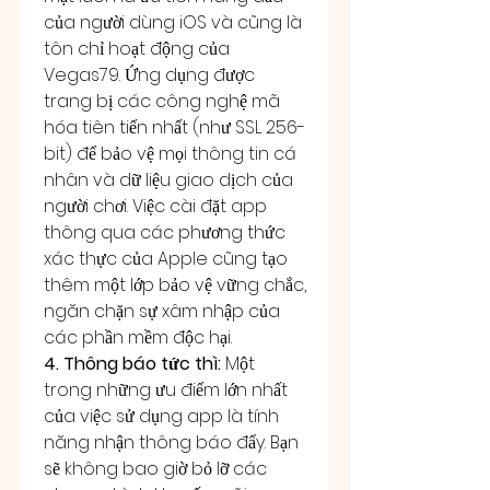
của người dùng iOS và cũng là 
tôn chỉ hoạt động của 
Vegas79. Ứng dụng được 
trang bị các công nghệ mã 
hóa tiên tiến nhất (như SSL 256-
bit) để bảo vệ mọi thông tin cá 
nhân và dữ liệu giao dịch của 
người chơi. Việc cài đặt app 
thông qua các phương thức 
xác thực của Apple cũng tạo 
thêm một lớp bảo vệ vững chắc, 
ngăn chặn sự xâm nhập của 
các phần mềm độc hại.
4. Thông báo tức thì:
 Một 
trong những ưu điểm lớn nhất 
của việc sử dụng app là tính 
năng nhận thông báo đẩy. Bạn 
sẽ không bao giờ bỏ lỡ các 