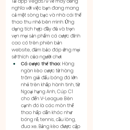
Tải app Vegas79 về máy đồng 
nghĩa với việc bạn đang mang 
cả một sòng bạc và nhà cái thể 
thao thu nhỏ bên mình. Ứng 
dụng tích hợp đầy đủ và trọn 
vẹn mọi sản phẩm cá cược đỉnh 
cao có trên phiên bản 
website, đảm bảo đáp ứng mọi 
sở thích của người chơi.
Cá cược thể thao:
 Hàng 
ngàn kèo cược từ hàng 
trăm giải đấu bóng đá lớn 
nhỏ trên khắp hành tinh, từ 
Ngoại hạng Anh, Cúp C1 
cho đến V-League. Bên 
cạnh đó là các môn thể 
thao hấp dẫn khác như 
bóng rổ, tennis, cầu lông, 
đua xe... Bảng kèo được cập 