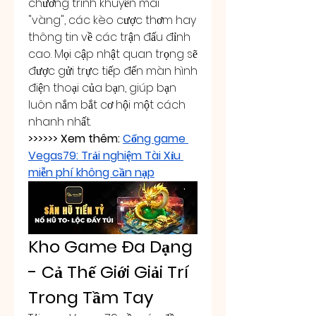
chương trình khuyến mãi 
"vàng", các kèo cược thơm hay 
thông tin về các trận đấu đỉnh 
cao. Mọi cập nhật quan trọng sẽ 
được gửi trực tiếp đến màn hình 
điện thoại của bạn, giúp bạn 
luôn nắm bắt cơ hội một cách 
nhanh nhất.
>>>>>> Xem thêm: 
Cổng game 
Vegas79: Trải nghiệm Tài Xỉu 
miễn phí không cần nạp
Kho Game Đa Dạng 
- Cả Thế Giới Giải Trí 
Trong Tầm Tay