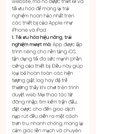
website, mà nó được thiết kế và 
tối ưu hóa để mang lại trải 
nghiệm hoàn hảo nhất trên 
các thiết bị của Apple như 
iPhone và iPad.
1. Tối ưu hóa hiệu năng, trải 
nghiệm mượt mà:
 App được lập 
trình riêng cho nền tảng iOS, 
tận dụng tối đa sức mạnh phần 
cứng của thiết bị. Điều này giúp 
loại bỏ hoàn toàn các hiện 
tượng giật, lag hay độ trễ 
thường thấy khi chơi trên trình 
duyệt web. Mọi thao tác từ 
đăng nhập, tìm kiếm trận đấu, 
đặt cược cho đến giao dịch 
nạp rút đều diễn ra một cách 
trơn tru, nhanh chóng, mang lại 
cảm giác liền mạch và chuyên 