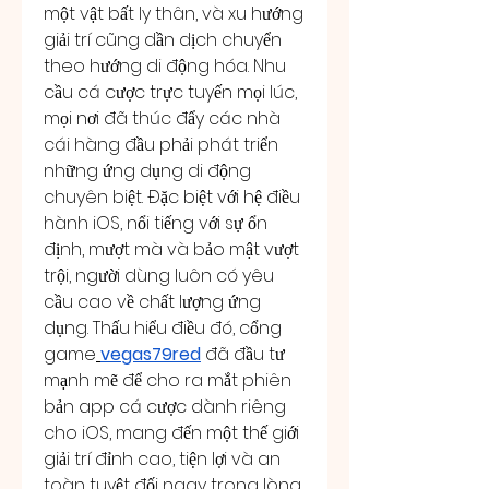
một vật bất ly thân, và xu hướng 
giải trí cũng dần dịch chuyển 
theo hướng di động hóa. Nhu 
cầu cá cược trực tuyến mọi lúc, 
mọi nơi đã thúc đẩy các nhà 
cái hàng đầu phải phát triển 
những ứng dụng di động 
chuyên biệt. Đặc biệt với hệ điều 
hành iOS, nổi tiếng với sự ổn 
định, mượt mà và bảo mật vượt 
trội, người dùng luôn có yêu 
cầu cao về chất lượng ứng 
dụng. Thấu hiểu điều đó, cổng 
game
vegas79red
 đã đầu tư 
mạnh mẽ để cho ra mắt phiên 
bản app cá cược dành riêng 
cho iOS, mang đến một thế giới 
giải trí đỉnh cao, tiện lợi và an 
toàn tuyệt đối ngay trong lòng 