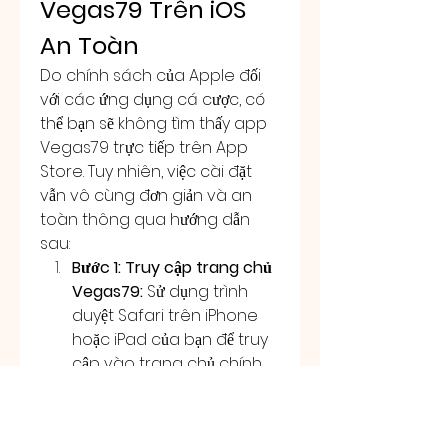
Vegas79 Trên iOS 
An Toàn
Do chính sách của Apple đối 
với các ứng dụng cá cược, có 
thể bạn sẽ không tìm thấy app 
Vegas79 trực tiếp trên App 
Store. Tuy nhiên, việc cài đặt 
vẫn vô cùng đơn giản và an 
toàn thông qua hướng dẫn 
sau:
Bước 1: Truy cập trang chủ 
Vegas79:
 Sử dụng trình 
duyệt Safari trên iPhone 
hoặc iPad của bạn để truy 
cập vào trang chủ chính 
thức của Vegas79.
Bước 2: Tìm mục "Tải 
App":
 Trên giao diện trang 