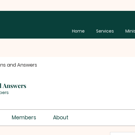
Home
Services
Mini
ons and Answers
d Answers
bers
Members
About