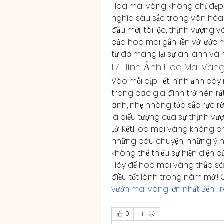
Hoa mai vàng không chỉ đẹp
nghĩa sâu sắc trong văn hóa n
đầu mới, tài lộc, thịnh vượng 
của hoa mai gắn liền với ước 
từ đó mang lại sự an lành và
1.7 Hình Ảnh Hoa Mai Vàn
Vào mỗi dịp Tết, hình ảnh cây
trong các gia đình trở nên r
ánh, nhẹ nhàng tỏa sắc rực r
là biểu tượng của sự thịnh v
Lời Kết:Hoa mai vàng không c
những câu chuyện, những ý ngh
không thể thiếu sự hiện diện 
Hãy để hoa mai vàng thắp sán
điều tốt lành trong năm mới!
vườn mai vàng lớn nhất Bến Tr
0