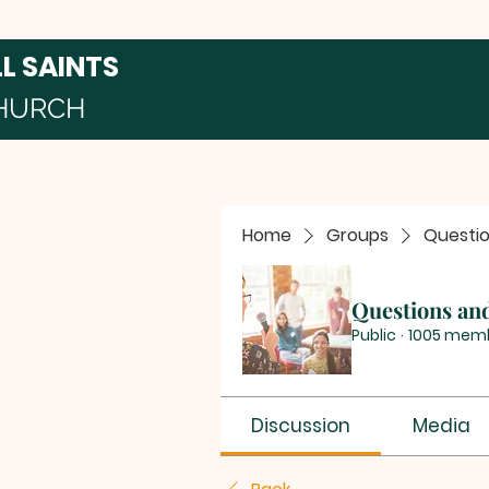
LL SAINTS
HURCH
Home
Groups
Questi
Questions an
Public
·
1005 mem
Discussion
Media