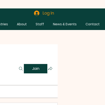
Log In
stries
About
Staff
News & Events
Contact
Join