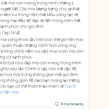
 mắt mà còn mang trong mình những ý 
gười Việt. Cây mai tượng trưng cho sự khởi 
và niềm vui trong năm mới. Màu vàng rực rỡ 
mong mọi điều tốt đẹp sẽ đến trong năm mới, 
 hạnh phúc cho gia đình.
g Đẹp Nhất
 mai vàng khoe sắc trên ban thờ gia tiên hay 
ất quen thuộc. Những cánh hoa vàng óng 
ỡ không chỉ là niềm vui của mùa xuân mà còn 
ượng và hạnh phúc.
hỉ là loài hoa đẹp mà còn mang trong mình 
ĩa sâu sắc. Chính vì vậy, vào mỗi dịp Tết, 
của hoa mai trong không gian mỗi gia đình. 
g không gian Tết của bạn, mang lại những 
 Các bạn có thể tham khảo thêm về 
Top 10 
e hiện nay
.
0 Comments