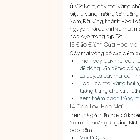
Ở Việt Nam, cây mai vàng chủ
biệt là vùng Trường Sơn, đồn
Nam, Đà Nẵng, Khánh Hòa. Loà
nguyên, nơi có khí hậu mát mẻ
hoa đẹp trong dịp Tết.
1.3 Đặc Điểm Của Hoa Ma
Cây mai vàng có đặc điểm dễ
Thân cây: Cây mai có thâ
dễ dàng uốn để tạo dáng
Lá cây: Lá cây mai có hìn
Hoa: Hoa mai vàng tươi rự
tượng trưng cho sự thuần 
Xem thêm: 
cách trồng m
1.4 Các Loại Hoa Mai
Trên thế giới, hiện nay có kho
Nam có khoảng 19 giống. Một s
bao gồm:
Mai Tứ Quý