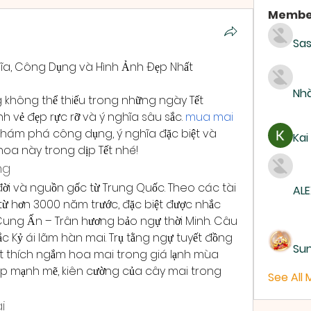
Membe
Sas
hĩa, Công Dụng và Hình Ảnh Đẹp Nhất
Nhà
 không thể thiếu trong những ngày Tết 
vẻ đẹp rực rỡ và ý nghĩa sâu sắc. 
mua mai 
hám phá công dụng, ý nghĩa đặc biệt và 
Kai
hoa này trong dịp Tết nhé!
ng
ời và nguồn gốc từ Trung Quốc. Theo các tài 
ALE
 từ hơn 3000 năm trước, đặc biệt được nhắc 
ung Ấn – Trân hương bảo ngự thời Minh. Câu 
c Kỷ ái lãm hàn mai. Trụ tằng ngự tuyết đồng 
Su
rất thích ngắm hoa mai trong giá lạnh mùa 
ẹp mạnh mẽ, kiên cường của cây mai trong 
See All
i