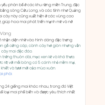
 yếu phân bố ở các khu rừng miền Trung, đặc 
g bằng sông Cửu Long, và các tỉnh như Quảng 
i cây này cũng xuất hiện ở các vùng cao 
, giúp hoa mai phát triển mạnh mẽ và nở 
i Vàng
 nhận diện nhờ vào hình dáng đặc trưng:
n gỗ cứng cáp, cành cây hơi giòn nhưng vẫn 
 cây mai độc đáo.
h trứng thuôn dài, mọc xen kẽ và khá thưa.
c rỡ, với mỗi bông có 5 cánh nhỏ mềm mại, 
khiết và tươi mới của mùa xuân.
ai phôi
.
ảng 24 giống mai khác nhau, trong đó Việt 
ố loại mai phổ biến và được yêu thích nhất 