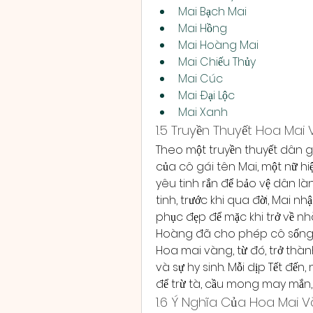
Mai Bạch Mai
Mai Hồng
Mai Hoàng Mai
Mai Chiếu Thủy
Mai Cúc
Mai Đại Lộc
Mai Xanh
1.5 Truyền Thuyết Hoa Mai
Theo một truyền thuyết dân gi
của cô gái tên Mai, một nữ hiệ
yêu tinh rắn để bảo vệ dân làn
tinh, trước khi qua đời, Mai n
phục đẹp để mặc khi trở về nhà
Hoàng đã cho phép cô sống 
Hoa mai vàng, từ đó, trở thàn
và sự hy sinh. Mỗi dịp Tết đế
để trừ tà, cầu mong may mắn, 
1.6 Ý Nghĩa Của Hoa Mai 