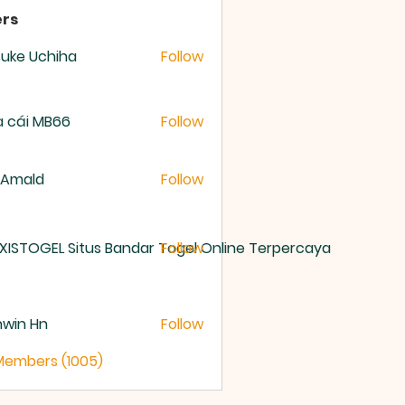
rs
uke Uchiha
Follow
 cái MB66
Follow
 Amald
Follow
XISTOGEL Situs Bandar Togel Online Terpercaya
Follow
nwin Hn
Follow
 Members (1005)