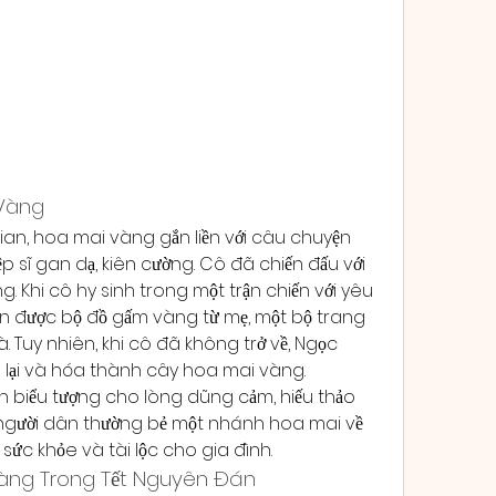
 Vàng
an, hoa mai vàng gắn liền với câu chuyện 
p sĩ gan dạ, kiên cường. Cô đã chiến đấu với 
g. Khi cô hy sinh trong một trận chiến với yêu 
hận được bộ đồ gấm vàng từ mẹ, một bộ trang 
. Tuy nhiên, khi cô đã không trở về, Ngọc 
lại và hóa thành cây hoa mai vàng.
h biểu tượng cho lòng dũng cảm, hiếu thảo 
n, người dân thường bẻ một nhánh hoa mai về 
sức khỏe và tài lộc cho gia đình.
Vàng Trong Tết Nguyên Đán