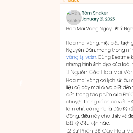
Back
Ròm Snaker
January 21, 2025
Hoa Mai Vàng Ngày Tết: Ý Ng
Hoa mai vàng, một biểu tượng
Nguyên Đán, mang trong mình 
vàng tại vườn
. Cùng Bestme k
những hình ảnh đẹp của loài 
1.1 Nguồn Gốc Hoa Mai Và
Hoa mai vàng có lịch sử lâu đ
liệu cổ, cây mai được biết đến
đến trong tác phẩm của Phí C
chuyện trong sách có viết: "Đắ
lãm chi", có nghĩa là Đắc Kỷ 
đông, điều này cho thấy vẻ đ
bất kỳ điều kiện nào.
1.2 Sự Phân Bố Cây Hoa Ma