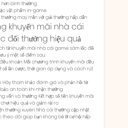
o hơn bình thường
hoặc vật phẩm in-game
thưởng may mắn với giải thưởng hấp dẫn
g khuyến mãi nhà cái 
 đổi thưởng hiệu quả
 ích từ khuyến mãi nhà cái game sâm lốc đổi 
lưu ý một số điểm sau:
 điều khoản: Mỗi chương trình khuyến mãi đều 
 số lần cược, thời gian áp dụng và cách rút 
n: Hãy tham khảo đánh giá và phản hồi từ 
bảo an toàn khi nhận thưởng.
g vốn và thưởng: Kết hợp số tiền khuyến mãi 
chơi hiệu quả và giảm rủi ro.
ện thường xuyên: Nhà cái thường cập nhật 
c theo dõi giúp bạn không bỏ lỡ cơ hội hấp 