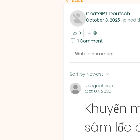
Back
ChatGPT Deutsch
October 3, 2025
·
joined 
0
1 Comment
Write a comment...
Sort by:
Newest
leiogupthien
Oct 07, 2025
Khuyến m
sâm lốc đ