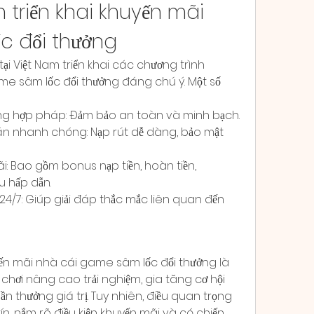
n triển khai khuyến mãi 
c đổi thưởng
tại Việt Nam triển khai các chương trình 
e sâm lốc đổi thưởng đáng chú ý. Một số 
ng hợp pháp: Đảm bảo an toàn và minh bạch.
n nhanh chóng: Nạp rút dễ dàng, bảo mật 
: Bao gồm bonus nạp tiền, hoàn tiền, 
u hấp dẫn.
4/7: Giúp giải đáp thắc mắc liên quan đến 
n mãi nhà cái game sâm lốc đổi thưởng là 
i chơi nâng cao trải nghiệm, gia tăng cơ hội 
n thưởng giá trị. Tuy nhiên, điều quan trọng 
ín, nắm rõ điều kiện khuyến mãi và có chiến 