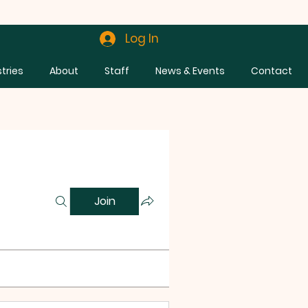
Log In
stries
About
Staff
News & Events
Contact
Join