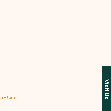
Visit Us
 9am-8pm