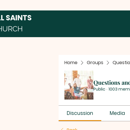
LL SAINTS
HURCH
Home
Groups
Questi
Questions an
Public
·
1003 mem
Discussion
Media