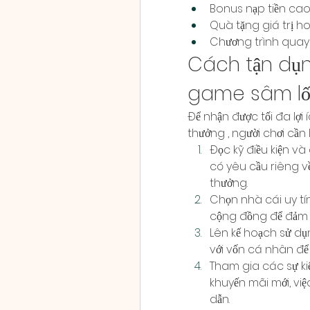
Bonus nạp tiền ca
Quà tặng giá trị 
Chương trình quay 
Cách tận dụn
game sâm lốc
Để nhận được tối đa lợi
thưởng , người chơi cần 
Đọc kỹ điều kiện và
có yêu cầu riêng về
thưởng.
Chọn nhà cái uy tí
cộng đồng để đảm 
Lên kế hoạch sử dụn
với vốn cá nhân để 
Tham gia các sự ki
khuyến mãi mới, việ
dẫn.