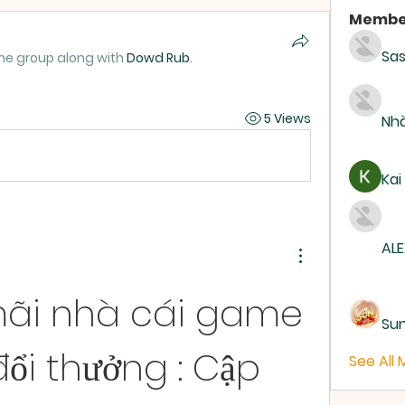
Membe
Sas
the group along with
Dowd Rub
.
5 Views
Nhà
Kai
ALE
ãi nhà cái game 
Su
ổi thưởng : Cập 
See All