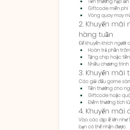
Tiền thưởng nạp lần
Giftcode miễn phí
Vòng quay may mắ
2. Khuyến mãi 
hàng tuần
Để khuyến khích người ch
Hoàn trả phần trăm
Tặng chip hoặc tiền
Nhiều chương trình
3. Khuyến mãi 
Các giải đấu game sâm 
Tiền thưởng cho ng
Giftcode hoặc quà
Điểm thưởng tích l
4. Khuyến mãi đặ
Vào các dịp lễ lớn như 
bạn có thể nhận được: