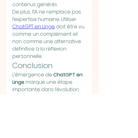
contenus générés.
De plus, l’IA ne remplace pas 
l’expertise humaine. Utiliser 
ChatGPT en Linge
 doit être vu 
comme un complément et 
non comme une alternative 
définitive à la réflexion 
personnelle.
Conclusion
L’émergence de 
ChatGPT en 
Linge
 marque une étape 
importante dans l’évolution 
des outils digitaux accessibles 
à tous. Simple, rapide et 
polyvalent, il s’impose comme 
un allié précieux pour 
améliorer la productivité et 
stimuler la créativité, tant 