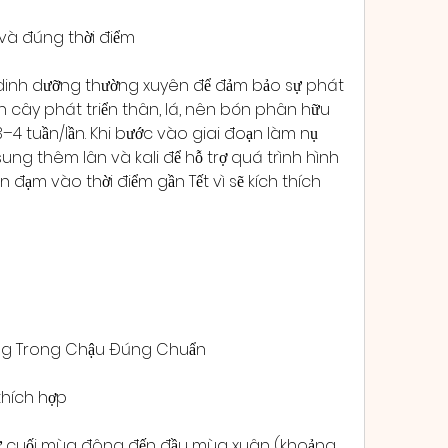
và đúng thời điểm
inh dưỡng thường xuyên để đảm bảo sự phát 
n cây phát triển thân, lá, nên bón phân hữu 
–4 tuần/lần. Khi bước vào giai đoạn làm nụ 
ung thêm lân và kali để hỗ trợ quá trình hình 
đạm vào thời điểm gần Tết vì sẽ kích thích 
àng Trong Chậu Đúng Chuẩn
thích hợp
à từ cuối mùa đông đến đầu mùa xuân (khoảng 