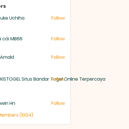
rs
uke Uchiha
Follow
 cái MB66
Follow
 Amald
Follow
XISTOGEL Situs Bandar Togel Online Terpercaya
Follow
nwin Hn
Follow
 Members (1004)