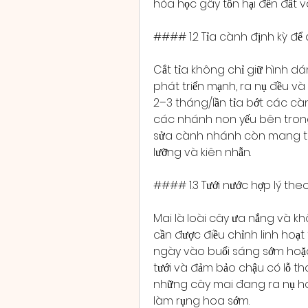
hóa học gây tổn hại đến đất và
#### 1.2 Tỉa cành định kỳ để 
Cắt tỉa không chỉ giữ hình d
phát triển mạnh, ra nụ đều và
2–3 tháng/lần tỉa bớt các c
các nhánh non yếu bên trong t
sửa cành nhánh còn mang tính
lưỡng và kiên nhẫn.
#### 1.3 Tưới nước hợp lý th
Mai là loài cây ưa nắng và kh
cần được điều chỉnh linh hoạt 
ngày vào buổi sáng sớm hoặc
tưới và đảm bảo chậu có lỗ thoá
những cây mai đang ra nụ hoặ
làm rụng hoa sớm.