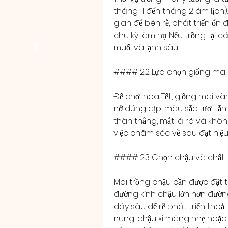
tháng 11 đến tháng 2 âm lịch).
gian để bén rễ, phát triển ổn
chu kỳ làm nụ. Nếu trồng tại c
muối và lạnh sâu.
#### 2.2 Lựa chọn giống mai
Để chơi hoa Tết, giống mai và
nở đúng dịp, màu sắc tươi tắn.
thân thẳng, mắt lá rõ và không
việc chăm sóc về sau đạt hiệ
#### 2.3 Chọn chậu và chất l
Mai trồng chậu cần được đặt 
đường kính chậu lớn hơn đường
đáy sâu để rễ phát triển thoải
nung, chậu xi măng nhẹ hoặc