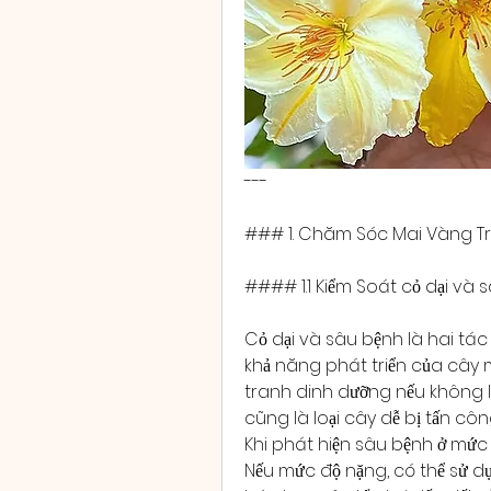
---
### 1. Chăm Sóc Mai Vàng T
#### 1.1 Kiểm Soát cỏ dại và 
Cỏ dại và sâu bệnh là hai tác
khả năng phát triển của cây m
tranh dinh dưỡng nếu không là
cũng là loại cây dễ bị tấn côn
Khi phát hiện sâu bệnh ở mức 
Nếu mức độ nặng, có thể sử dụ