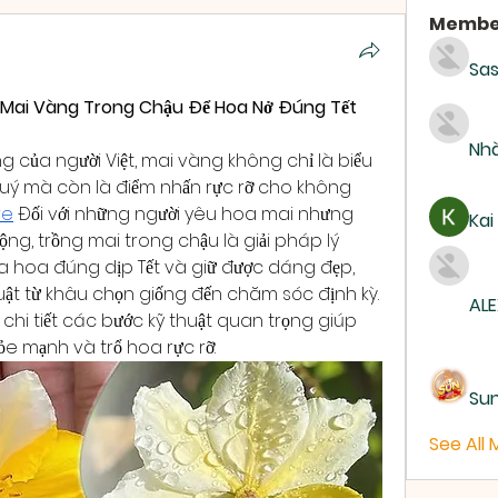
Membe
Sas
 Mai Vàng Trong Chậu Để Hoa Nở Đúng Tết
Nhà
g của người Việt, mai vàng không chỉ là biểu 
uý mà còn là điểm nhấn rực rỡ cho không 
re
 Đối với những người yêu hoa mai nhưng 
Kai
ng, trồng mai trong chậu là giải pháp lý 
ra hoa đúng dịp Tết và giữ được dáng đẹp, 
uật từ khâu chọn giống đến chăm sóc định kỳ. 
ALE
 chi tiết các bước kỹ thuật quan trọng giúp 
e mạnh và trổ hoa rực rỡ.
Su
See All