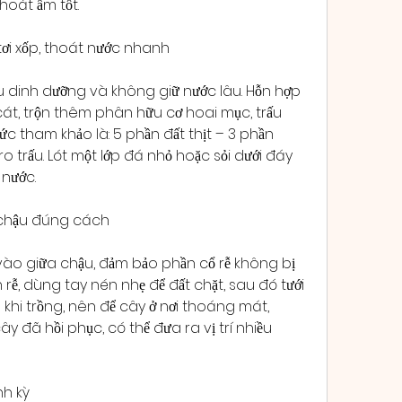
hoát ẩm tốt.
tơi xốp, thoát nước nhanh
àu dinh dưỡng và không giữ nước lâu. Hỗn hợp 
át, trộn thêm phân hữu cơ hoai mục, trấu 
c tham khảo là: 5 phần đất thịt – 3 phần 
 trấu. Lót một lớp đá nhỏ hoặc sỏi dưới đáy 
nước.
 chậu đúng cách
vào giữa chậu, đảm bảo phần cổ rễ không bị 
 rễ, dùng tay nén nhẹ để đất chặt, sau đó tưới 
khi trồng, nên để cây ở nơi thoáng mát, 
ây đã hồi phục, có thể đưa ra vị trí nhiều 
h kỳ