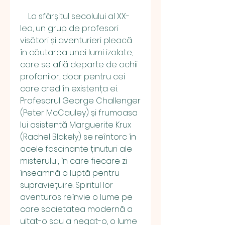
    La sfârșitul secolului al XX-
lea, un grup de profesori 
visători și aventurieri pleacă 
în căutarea unei lumi izolate, 
care se află departe de ochii 
profanilor, doar pentru cei 
care cred în existența ei. 
Profesorul George Challenger 
(Peter McCauley) și frumoasa 
lui asistentă Marguerite Krux 
(Rachel Blakely) se reîntorc în 
acele fascinante ținuturi ale 
misterului, în care fiecare zi 
înseamnă o luptă pentru 
supraviețuire. Spiritul lor 
aventuros reînvie o lume pe 
care societatea modernă a 
uitat-o sau a negat-o, o lume 