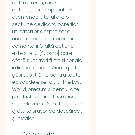
data difuzării, regizorul, 
distribuția și sinopsisul. De 
asemenea, site-ul are o 
secțiune dedicată părerilor 
utilizatorilor despre serial, 
unde se pot citi impresii și 
comentarii. O altă opțiune 
este site-ul [Subs.ro], care 
oferă subtitrari filme si seriale 
in limba romana. Aici se pot 
găsi subtitrările pentru toate 
episoadele serialului The Lost 
World, precum și pentru alte 
producții cinematografice 
sau televizate. Subtitrările sunt 
gratuite și ușor de descărcat 
și instalat.
    Concluzie