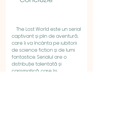
    The Lost World este un serial 
captivant și plin de aventură, 
care îi va încânta pe iubitorii 
de science fiction și de lumi 
fantastice. Serialul are o 
distribuție talentată și 
carismatică, care își 
interpretează rolurile cu 
pasiune și profesionalism. 
Scenariul este bine scris și 
oferă multe momente de 
suspans, umor și emoție. 
Efectele speciale sunt 
impresionante pentru 
vremea respectivă și creează 