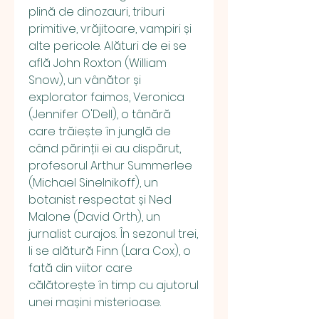
plină de dinozauri, triburi 
primitive, vrăjitoare, vampiri și 
alte pericole. Alături de ei se 
află John Roxton (William 
Snow), un vânător și 
explorator faimos, Veronica 
(Jennifer O'Dell), o tânără 
care trăiește în junglă de 
când părinții ei au dispărut, 
profesorul Arthur Summerlee 
(Michael Sinelnikoff), un 
botanist respectat și Ned 
Malone (David Orth), un 
jurnalist curajos. În sezonul trei, 
li se alătură Finn (Lara Cox), o 
fată din viitor care 
călătorește în timp cu ajutorul 
unei mașini misterioase.