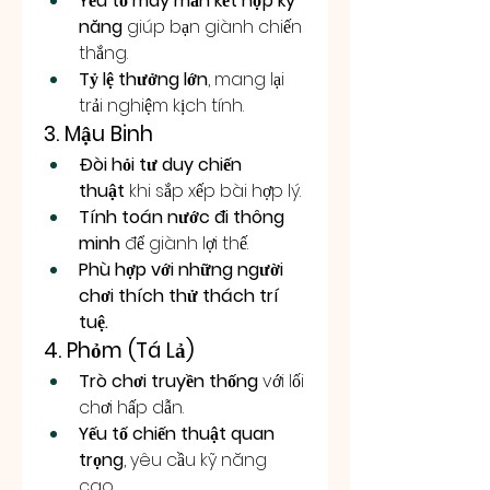
Yếu tố may mắn kết hợp kỹ 
năng
 giúp bạn giành chiến 
thắng.
Tỷ lệ thưởng lớn
, mang lại 
trải nghiệm kịch tính.
3. Mậu Binh
Đòi hỏi tư duy chiến 
thuật
 khi sắp xếp bài hợp lý.
Tính toán nước đi thông 
minh
 để giành lợi thế.
Phù hợp với những người 
chơi thích thử thách trí 
tuệ.
4. Phỏm (Tá Lả)
Trò chơi truyền thống
 với lối 
chơi hấp dẫn.
Yếu tố chiến thuật quan 
trọng
, yêu cầu kỹ năng 
cao.