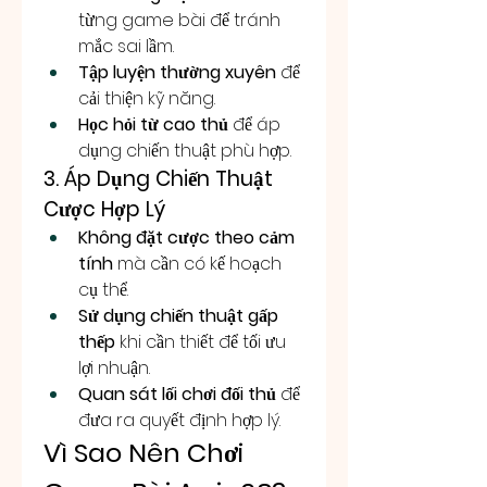
từng game bài để tránh 
mắc sai lầm.
Tập luyện thường xuyên
 để 
cải thiện kỹ năng.
Học hỏi từ cao thủ
 để áp 
dụng chiến thuật phù hợp.
3. Áp Dụng Chiến Thuật 
Cược Hợp Lý
Không đặt cược theo cảm 
tính
 mà cần có kế hoạch 
cụ thể.
Sử dụng chiến thuật gấp 
thếp
 khi cần thiết để tối ưu 
lợi nhuận.
Quan sát lối chơi đối thủ
 để 
đưa ra quyết định hợp lý.
Vì Sao Nên Chơi 