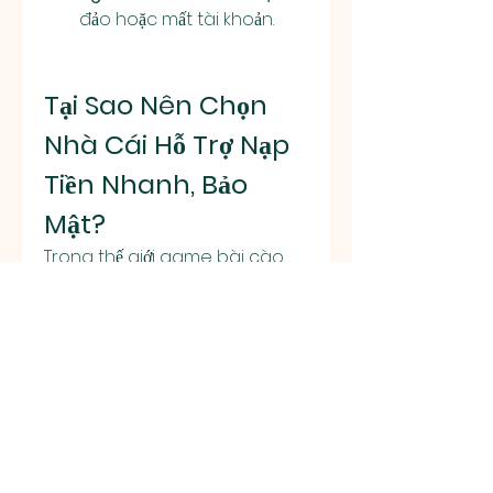
đảo hoặc mất tài khoản.
Tại Sao Nên Chọn 
Nhà Cái Hỗ Trợ Nạp 
Tiền Nhanh, Bảo 
Mật?
Trong thế giới game bài cào 
online, tốc độ và sự bảo mật khi 
nạp tiền là rất quan trọng. Người 
chơi không muốn bị gián đoạn 
trải nghiệm do chờ đợi lâu hoặc 
lo sợ thông tin cá nhân bị lộ. Vì 
vậy, lựa chọn nhà cái hỗ trợ nạp 
tiền nhanh chóng, bảo mật cao 
sẽ giúp bạn: