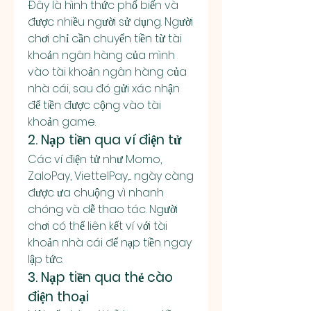
Đây là hình thức phổ biến và 
được nhiều người sử dụng. Người 
chơi chỉ cần chuyển tiền từ tài 
khoản ngân hàng của mình 
vào tài khoản ngân hàng của 
nhà cái, sau đó gửi xác nhận 
để tiền được cộng vào tài 
khoản game.
2. Nạp tiền qua ví điện tử
Các ví điện tử như Momo, 
ZaloPay, ViettelPay,... ngày càng 
được ưa chuộng vì nhanh 
chóng và dễ thao tác. Người 
chơi có thể liên kết ví với tài 
khoản nhà cái để nạp tiền ngay 
lập tức.
3. Nạp tiền qua thẻ cào 
điện thoại