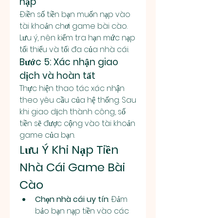
nạp
Điền số tiền bạn muốn nạp vào 
tài khoản chơi game bài cào. 
Lưu ý, nên kiểm tra hạn mức nạp 
tối thiểu và tối đa của nhà cái.
Bước 5: Xác nhận giao 
dịch và hoàn tất
Thực hiện thao tác xác nhận 
theo yêu cầu của hệ thống. Sau 
khi giao dịch thành công, số 
tiền sẽ được cộng vào tài khoản 
game của bạn.
Lưu Ý Khi Nạp Tiền 
Nhà Cái Game Bài 
Cào
Chọn nhà cái uy tín
: Đảm 
bảo bạn nạp tiền vào các 