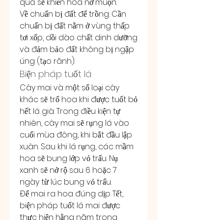
quá sẽ khiến hoa nở muộn.
Về chuẩn bị đất để trồng: Cần 
chuẩn bị đất nằm ở vùng thấp 
tơi xốp, dồi dào chất dinh dưỡng 
và đảm bảo đất không bị ngập 
úng (tạo rãnh).
Biện pháp tuốt lá
Cây mai và một số loại cây 
khác sẽ trổ hoa khi được tuốt bỏ 
hết lá già. Trong điều kiện tự 
nhiên, cây mai sẽ rụng lá vào 
cuối mùa đông, khi bắt đầu lập 
xuân. Sau khi lá rụng, các mầm 
hoa sẽ bung lớp vỏ trấu. Nụ 
xanh sẽ nở rộ sau 6 hoặc 7 
ngày từ lúc bung vỏ trấu.
Để mai ra hoa đúng dịp Tết, 
biện pháp tuốt lá mai được 
thực hiện hằng năm trong 