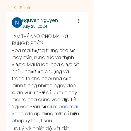
Back
Nguyen Nguyen
July 25, 2024
LÀM THẾ NÀO CHO MAI NỞ 
ĐÚNG DỊP TẾT?
Hoa mai tượng trưng cho sự 
may mắn, sung túc và thịnh 
vượng. Mai là loài hoa được rất 
nhiều người ưa chuộng và 
trang trí cho ngôi nhà của 
mình trong những ngày đón 
xuân, vui Tết. Để điều khiển cây 
mai ra hoa đúng vào dịp Tết 
Nguyên Đán tại 
điểm bán mai 
vàng
 cần áp dụng một số biện 
pháp kỹ thuật sau:
Lưu ý về nhiệt độ và đất 