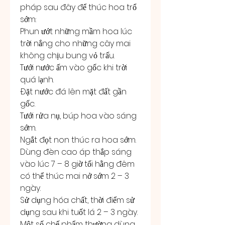
pháp sau đây để thúc hoa trổ 
sớm:
Phun ướt những mầm hoa lúc 
trời nắng cho những cây mai 
không chịu bung vỏ trấu.
Tưới nước ấm vào gốc khi trời 
quá lạnh.
Đặt nước đá lên mặt đất gần 
gốc.
Tưới rửa nụ, búp hoa vào sáng 
sớm.
Ngắt đọt non thúc ra hoa sớm.
Dùng đèn cao áp thắp sáng 
vào lúc 7 – 8 giờ tối hằng đêm 
có thể thúc mai nở sớm 2 – 3 
ngày.
Sử dụng hóa chất, thời điểm sử 
dụng sau khi tuốt lá 2 – 3 ngày. 
Một số chế phẩm thường dùng 