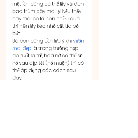
một lần, cũng có thể lấy vải đen 
bao trùm cây mai lại. Nếu thấy 
cây mai có lá non nhiều quá 
thì nên lấy kéo nhỏ cắt tỉa bỏ 
bớt.
Bà con cũng cần lưu ý khi 
vườn 
mai đẹp
 là trong trường hợp 
do tuốt lá trễ, hoa nở có thể sẽ 
nở sau dịp tết (nở muộn) thì có 
thể áp dụng các cách sau 
đây:
Phun nước ướt các nụ hoa lúc 
trời nắng,
Tưới nước ấm vào gốc mai khi 
thời tiết quá hanh,
Đặt nước đá lên mặt đất gần 
gốc,
Tưới rửa nụ, búp vào sáng sớm,
Ngắt ngọn non lúc hoa ra sớm,