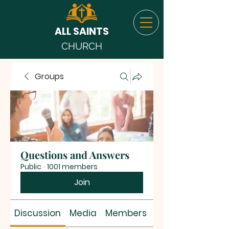
ALL SAINTS
CHURCH
Groups
Questions and Answers
Public
·
1001 members
Join
Discussion
Media
Members
About