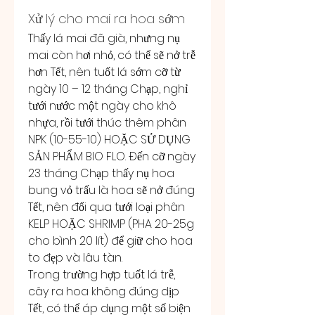
Xử lý cho mai ra hoa sớm
Thấy lá mai đã già, nhưng nụ 
mai còn hơi nhỏ, có thể sẽ nở trễ 
hơn Tết, nên tuốt lá sớm cỡ từ 
ngày 10 – 12 tháng Chạp, nghỉ 
tưới nước một ngày cho khô 
nhựa, rồi tưới thúc thêm phân 
NPK (10-55-10) HOẶC SỬ DỤNG 
SẢN PHẨM BIO FLO. Đến cỡ ngày 
23 tháng Chạp thấy nụ hoa 
bung vỏ trấu là hoa sẽ nở đúng 
Tết, nên đổi qua tưới loại phân 
KELP HOẶC SHRIMP (PHA 20-25g 
cho bình 20 lít) để giữ cho hoa 
to đẹp và lâu tàn.
Trong trường hợp tuốt lá trễ, 
cây ra hoa không đúng dịp 
Tết, có thể áp dụng một số biện 