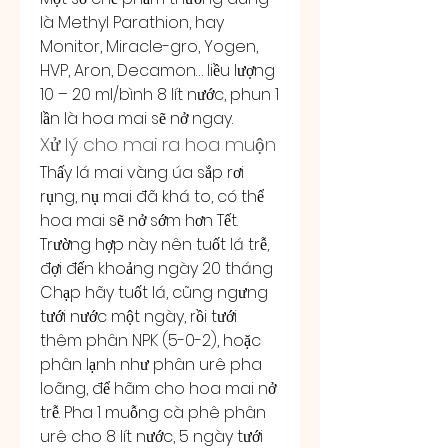
là Methyl Parathion, hay 
Monitor, Miracle-gro, Yogen, 
HVP, Aron, Decamon… liều lượng 
10 – 20 ml/bình 8 lít nước, phun 1 
lần là hoa mai sẽ nở ngay.
Xử lý cho mai ra hoa muộn
Thấy lá mai vàng úa sắp rơi 
rụng, nụ mai đã khá to, có thể 
hoa mai sẽ nở sớm hơn Tết. 
Trường hợp này nên tuốt lá trễ, 
đợi đến khoảng ngày 20 tháng 
Chạp hãy tuốt lá, cũng ngưng 
tưới nước một ngày, rồi tưới 
thêm phân NPK (5-0-2), hoặc 
phân lạnh như phân urê pha 
loãng, để hãm cho hoa mai nở 
trễ. Pha 1 muỗng cà phê phân 
urê cho 8 lít nước, 5 ngày tưới 