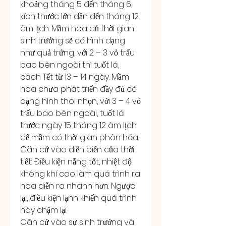
khoảng tháng 5 đến tháng 6, 
kích thước lớn dần đến tháng 12 
âm lịch. Mầm hoa đủ thời gian 
sinh trưởng sẽ có hình dạng 
như quả trứng, với 2 – 3 vỏ trấu 
bao bên ngoài thì tuốt lá, 
cách Tết từ 13 – 14 ngày. Mầm 
hoa chưa phát triển đầy đủ có 
dạng hình thoi nhọn, với 3 – 4 vỏ 
trấu bao bên ngoài, tuốt lá 
trước ngày 15 tháng 12 âm lịch 
để mầm có thời gian phân hóa.
Căn cứ vào diễn biến của thời 
tiết: Điều kiện nắng tốt, nhiệt độ 
không khí cao làm quá trình ra 
hoa diễn ra nhanh hơn. Ngược 
lại, điều kiện lạnh khiến quá trình 
này chậm lại.
Căn cứ vào sự sinh trưởng và 