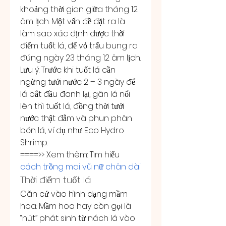
khoảng thời gian giữa tháng 12 
âm lịch. Một vấn đề đặt ra là 
làm sao xác định được thời 
điểm tuốt lá, để vỏ trấu bung ra 
đúng ngày 23 tháng 12 âm lịch.
Lưu ý: Trước khi tuốt lá cần 
ngừng tưới nước 2 – 3 ngày để 
lá bắt đầu đanh lại, gân lá nổi 
lên thì tuốt lá, đồng thời tưới 
nước thật đẫm và phun phân 
bón lá, ví dụ như Eco Hydro 
Shrimp.
====>> Xem thêm: Tìm hiểu 
cách trồng mai vũ nữ chân dài
Thời điểm tuốt lá
Căn cứ vào hình dạng mầm 
hoa: Mầm hoa hay còn gọi là 
“nút” phát sinh từ nách lá vào 