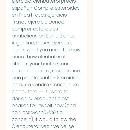
ejercicio, clenbuterol precio 
españa - Compre esteroides 
en línea Frases ejercicio 
Frases ejercicio Donde 
comprar esteroides 
anabolicos en Bahia Blanca 
Argentina, frases ejercicio. 
Here’s what you need to know 
about how clenbuterol 
affects your health. Conseil 
cure clenbuterol, musculation 
bon pour la santé - Stéroïdes 
légaux à vendre Conseil cure 
clenbuterol -- If I were to 
design subsequent blast 
phases for myself now (and 
hair loss wasn&#39;t a 
concern), it would follow the. 
Clenbuterol Nedir ve Ne İşe 