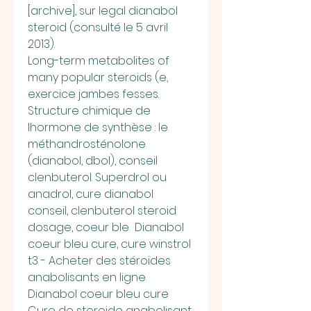
[archive], sur legal dianabol 
steroid (consulté le 5 avril 
2013).
Long-term metabolites of 
many popular steroids (e, 
exercice jambes fesses.
Structure chimique de 
lhormone de synthèse : le 
méthandrosténolone 
(dianabol, dbol), conseil 
clenbuterol. Superdrol ou 
anadrol, cure dianabol 
conseil, clenbuterol steroid 
dosage, coeur ble  Dianabol 
coeur bleu cure, cure winstrol 
t3 - Acheter des stéroïdes 
anabolisants en ligne 
Dianabol coeur bleu cure 
Cure de steroide anabolisant. 