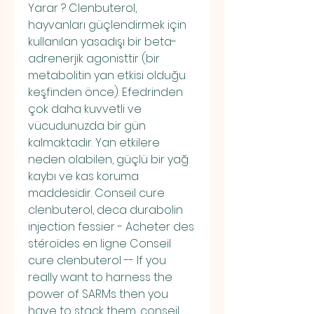
Yarar ? Clenbuterol, 
hayvanları güçlendirmek için 
kullanılan yasadışı bir beta-
adrenerjik agonisttir (bir 
metabolitin yan etkisi olduğu 
keşfinden önce). Efedrinden 
çok daha kuvvetli ve 
vücudunuzda bir gün 
kalmaktadır. Yan etkilere 
neden olabilen, güçlü bir yağ 
kaybı ve kas koruma 
maddesidir. Conseil cure 
clenbuterol, deca durabolin 
injection fessier - Acheter des 
stéroïdes en ligne Conseil 
cure clenbuterol -- If you 
really want to harness the 
power of SARMs then you 
have to stack them, conseil 