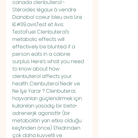
canada clenbuterol - 
Stéroïdes légaux à vendre 
Dianabol coeur bleu avis Lire 
l&#39;avisTest et Avis 
TestoFuel. Clenbuterol’s 
metabolic effects will 
effectively be blunted if a 
person eats in a calorie 
surplus. Here’s what you need 
to know about how 
clenbuterol affects your 
health. Clenbuterol Nedir ve 
Ne İşe Yarar ? Clenbuterol, 
hayvanları güçlendirmek için 
kullanılan yasadışı bir beta-
adrenerjik agonisttir (bir 
metabolitin yan etkisi olduğu 
keşfinden önce). Efedrinden 
çok daha kuvvetli ve 