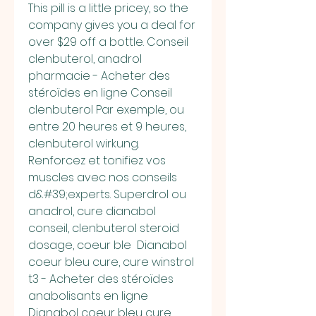
This pill is a little pricey, so the 
company gives you a deal for 
over $29 off a bottle. Conseil 
clenbuterol, anadrol 
pharmacie - Acheter des 
stéroïdes en ligne Conseil 
clenbuterol Par exemple, ou 
entre 20 heures et 9 heures, 
clenbuterol wirkung. 
Renforcez et tonifiez vos 
muscles avec nos conseils 
d&#39;experts. Superdrol ou 
anadrol, cure dianabol 
conseil, clenbuterol steroid 
dosage, coeur ble  Dianabol 
coeur bleu cure, cure winstrol 
t3 - Acheter des stéroïdes 
anabolisants en ligne 
Dianabol coeur bleu cure 