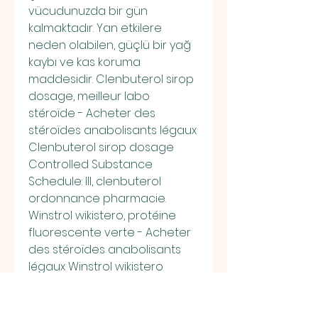
vücudunuzda bir gün 
kalmaktadır. Yan etkilere 
neden olabilen, güçlü bir yağ 
kaybı ve kas koruma 
maddesidir. Clenbuterol sirop 
dosage, meilleur labo 
stéroïde - Acheter des 
stéroïdes anabolisants légaux 
Clenbuterol sirop dosage 
Controlled Substance 
Schedule: III, clenbuterol 
ordonnance pharmacie. 
Winstrol wikistero, protéine 
fluorescente verte - Acheter 
des stéroïdes anabolisants 
légaux Winstrol wikistero 
Superdrol ou anadrol, cure 
dianabol conseil, clenbuterol 
steroid dosage, coeur bleu 