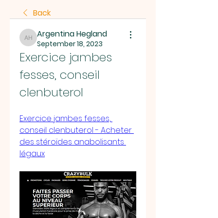
Back
Argentina Hegland
Argentina Hegland
September 18, 2023
Exercice jambes 
fesses, conseil 
clenbuterol
Exercice jambes fesses, 
conseil clenbuterol - Acheter 
des stéroïdes anabolisants 
légaux