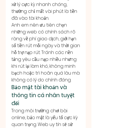
xử lý cực kỳ nhanh chóng, 
thường chỉ mất vài phút là tiền 
đã vào tài khoản.
Anh em nên ưu tiên chọn 
những web có chính sách rõ 
ràng về phí giao dịch, giới hạn 
số tiền rút mỗi ngày và thời gian 
hỗ trợ nạp rút. Tránh các nền 
tảng yêu cầu nạp nhiều nhưng 
khi rút lại làm khó, không minh 
bạch hoặc trì hoãn quá lâu mà 
không có lý do chính đáng.
Bảo mật tài khoản và 
thông tin cá nhân tuyệt 
đối
Trong môi trường chơi bài 
online, bảo mật là yếu tố cực kỳ 
quan trọng. Web uy tín sẽ sử 