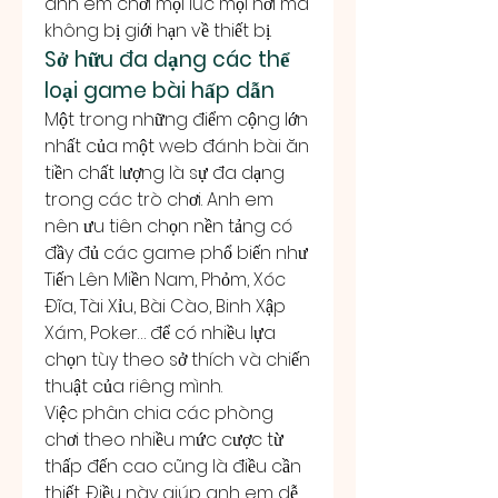
anh em chơi mọi lúc mọi nơi mà 
không bị giới hạn về thiết bị.
Sở hữu đa dạng các thể 
loại game bài hấp dẫn
Một trong những điểm cộng lớn 
nhất của một web đánh bài ăn 
tiền chất lượng là sự đa dạng 
trong các trò chơi. Anh em 
nên ưu tiên chọn nền tảng có 
đầy đủ các game phổ biến như 
Tiến Lên Miền Nam, Phỏm, Xóc 
Đĩa, Tài Xỉu, Bài Cào, Binh Xập 
Xám, Poker… để có nhiều lựa 
chọn tùy theo sở thích và chiến 
thuật của riêng mình.
Việc phân chia các phòng 
chơi theo nhiều mức cược từ 
thấp đến cao cũng là điều cần 
thiết. Điều này giúp anh em dễ 