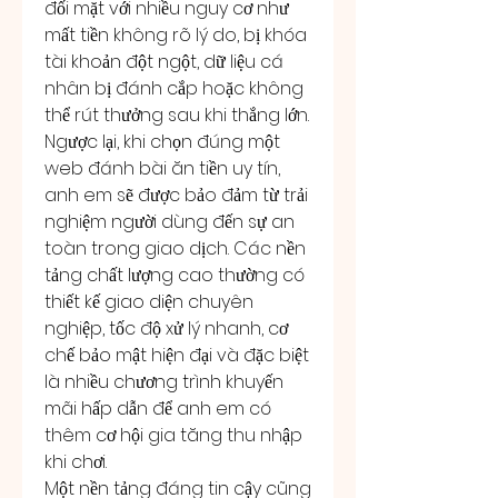
đối mặt với nhiều nguy cơ như 
mất tiền không rõ lý do, bị khóa 
tài khoản đột ngột, dữ liệu cá 
nhân bị đánh cắp hoặc không 
thể rút thưởng sau khi thắng lớn.
Ngược lại, khi chọn đúng một 
web đánh bài ăn tiền uy tín, 
anh em sẽ được bảo đảm từ trải 
nghiệm người dùng đến sự an 
toàn trong giao dịch. Các nền 
tảng chất lượng cao thường có 
thiết kế giao diện chuyên 
nghiệp, tốc độ xử lý nhanh, cơ 
chế bảo mật hiện đại và đặc biệt 
là nhiều chương trình khuyến 
mãi hấp dẫn để anh em có 
thêm cơ hội gia tăng thu nhập 
khi chơi.
Một nền tảng đáng tin cậy cũng 