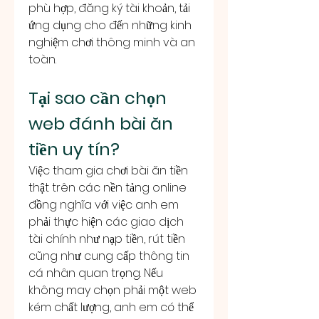
phù hợp, đăng ký tài khoản, tải 
ứng dụng cho đến những kinh 
nghiệm chơi thông minh và an 
toàn.
Tại sao cần chọn 
web đánh bài ăn 
tiền uy tín?
Việc tham gia chơi bài ăn tiền 
thật trên các nền tảng online 
đồng nghĩa với việc anh em 
phải thực hiện các giao dịch 
tài chính như nạp tiền, rút tiền 
cũng như cung cấp thông tin 
cá nhân quan trọng. Nếu 
không may chọn phải một web 
kém chất lượng, anh em có thể 