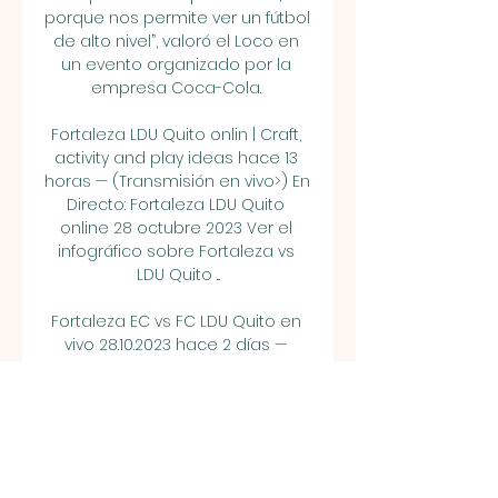
porque nos permite ver un fútbol 
de alto nivel”, valoró el Loco en 
un evento organizado por la 
empresa Coca-Cola. 

Fortaleza LDU Quito onlin | Craft, 
activity and play ideas hace 13 
horas — (Transmisión en vivo>) En 
Directo: Fortaleza LDU Quito 
online 28 octubre 2023 Ver el 
infográfico sobre Fortaleza vs 
LDU Quito ...

Fortaleza EC vs FC LDU Quito en 
vivo 28.10.2023 hace 2 días — 
Transmisión de los partidos en 
directo. Estadísticas completas 
de los partidos. Ver el deporte 
en directo en tu gadget. El 
partido Fortaleza EC ...
