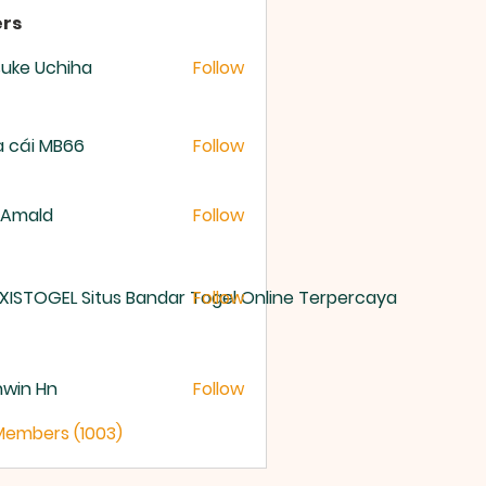
rs
uke Uchiha
Follow
 cái MB66
Follow
 Amald
Follow
XISTOGEL Situs Bandar Togel Online Terpercaya
Follow
nwin Hn
Follow
 Members (1003)