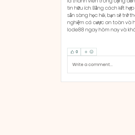
là thành viên trong cộng đồng
tin hữu ích. Bằng cách kết hợp
sẵn sàng học hỏi, bạn sẽ trở t
nghiệm cá cược an toàn và hiệ
lode88 ngay hôm nay và khá
0
Write a comment...