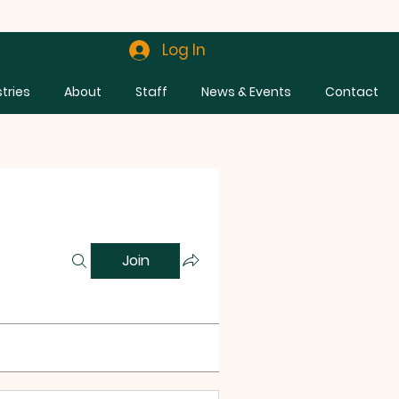
Log In
stries
About
Staff
News & Events
Contact
Join