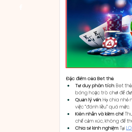
Đặc điểm của Bet thủ
Tư duy phân tích
: Bet th
bóng hoặc trò chơi để đư
Quản lý vốn
: Họ chia nhỏ
việc “đánh liều” quá mức.
Kiên nhẫn và kiềm chế
: Th
chế cảm xúc, không để thu
Chia sẻ kinh nghiệm
: Tại 
LO