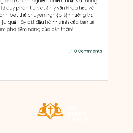
 chia sẻ kinh nghiệm, chiến thuật và thông 
 tư duy phân tích, quản lý vốn khoa học và 
hành bet thủ chuyên nghiệp, tận hưởng trải 
u quả. Hãy bắt đầu hành trình của bạn tại 
m phá tiềm năng của bản thân!
0 Comments
ALL
SAINTS
CHURCH