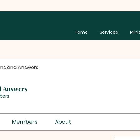
Home
Services
Mini
ons and Answers
d Answers
bers
Members
About