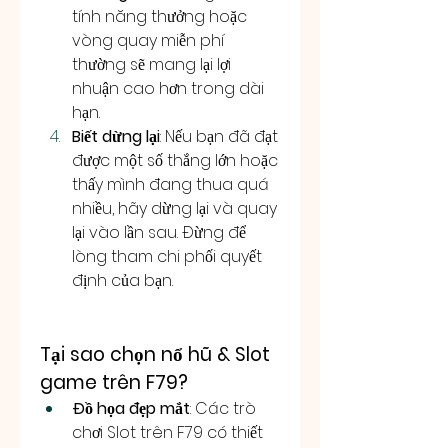
tính năng thưởng hoặc 
vòng quay miễn phí 
thường sẽ mang lại lợi 
nhuận cao hơn trong dài 
hạn.
Biết dừng lại
: Nếu bạn đã đạt 
được một số thắng lớn hoặc 
thấy mình đang thua quá 
nhiều, hãy dừng lại và quay 
lại vào lần sau. Đừng để 
lòng tham chi phối quyết 
định của bạn.
Tại sao chọn nổ hũ & Slot 
game trên F79?
Đồ họa đẹp mắt
: Các trò 
chơi Slot trên F79 có thiết 