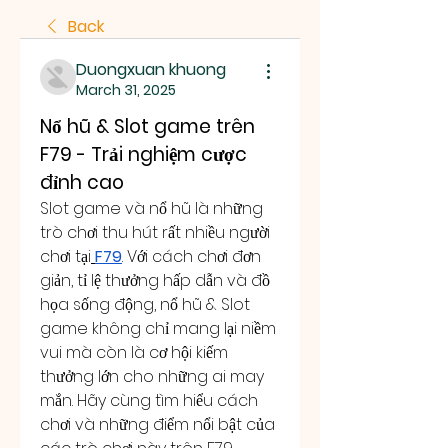
Back
Duongxuan khuong
March 31, 2025
Nổ hũ & Slot game trên 
F79 - Trải nghiệm cược 
đỉnh cao
Slot game và nổ hũ là những 
trò chơi thu hút rất nhiều người 
chơi tại
F79
. Với cách chơi đơn 
giản, tỉ lệ thưởng hấp dẫn và đồ 
họa sống động, nổ hũ & Slot 
game không chỉ mang lại niềm 
vui mà còn là cơ hội kiếm 
thưởng lớn cho những ai may 
mắn. Hãy cùng tìm hiểu cách 
chơi và những điểm nổi bật của 