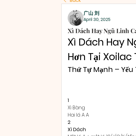
Back
广山 刘
April 30, 2025
Xì Dách Hay Ngũ Linh Cá
Xì Dách Hay Ng
Hơn Tại Xoilac
Thứ Tự Mạnh – Yếu
1
Xì Bàng
Hai lá A A
2
Xì Dách