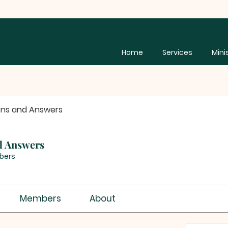
Home
Services
Mini
ons and Answers
d Answers
bers
Members
About