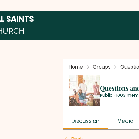
LL SAINTS
HURCH
Home
Groups
Questi
Questions an
Public
·
1003 mem
Discussion
Media