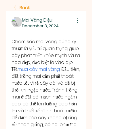
Back
Mai Vàng Diệu
December 3, 2024
Chăm sóc mai vàng đúng kỹ 
thuật là yếu tố quan trọng giúp 
cây phát triển khỏe mạnh và ra 
hoa đẹp, đặc biệt là vào dịp 
Tết.
mua cây mai vàng
 Đầu tiên, 
đất trồng mai cần phải thoát 
nước tốt vì rễ cây dài và dễ bị 
thối khi ngập nước. Tránh trồng 
mai ở đất có mạch nước ngầm 
cao, có thể lên luống cao hơn 
1m và thiết kế rãnh thoát nước 
để đảm bảo cây không bị úng.
Về nhân giống, có hai phương 