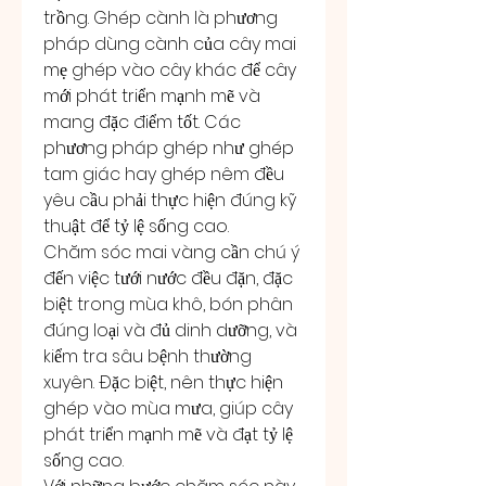
trồng. Ghép cành là phương 
pháp dùng cành của cây mai 
mẹ ghép vào cây khác để cây 
mới phát triển mạnh mẽ và 
mang đặc điểm tốt. Các 
phương pháp ghép như ghép 
tam giác hay ghép nêm đều 
yêu cầu phải thực hiện đúng kỹ 
thuật để tỷ lệ sống cao.
Chăm sóc mai vàng cần chú ý 
đến việc tưới nước đều đặn, đặc 
biệt trong mùa khô, bón phân 
đúng loại và đủ dinh dưỡng, và 
kiểm tra sâu bệnh thường 
xuyên. Đặc biệt, nên thực hiện 
ghép vào mùa mưa, giúp cây 
phát triển mạnh mẽ và đạt tỷ lệ 
sống cao.