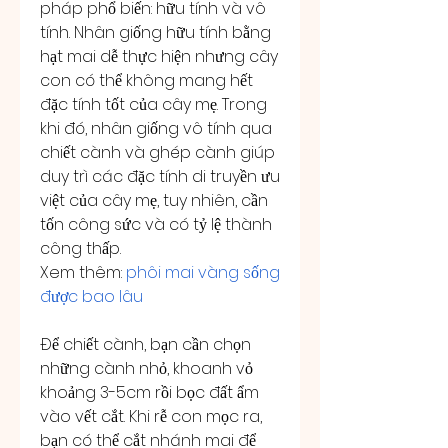
pháp phổ biến: hữu tính và vô 
tính. Nhân giống hữu tính bằng 
hạt mai dễ thực hiện nhưng cây 
con có thể không mang hết 
đặc tính tốt của cây mẹ. Trong 
khi đó, nhân giống vô tính qua 
chiết cành và ghép cành giúp 
duy trì các đặc tính di truyền ưu 
việt của cây mẹ, tuy nhiên, cần 
tốn công sức và có tỷ lệ thành 
công thấp.
Xem thêm: 
phôi mai vàng sống 
được bao lâu
Để chiết cành, bạn cần chọn 
những cành nhỏ, khoanh vỏ 
khoảng 3-5cm rồi bọc đất ẩm 
vào vết cắt. Khi rễ con mọc ra, 
bạn có thể cắt nhánh mai để 