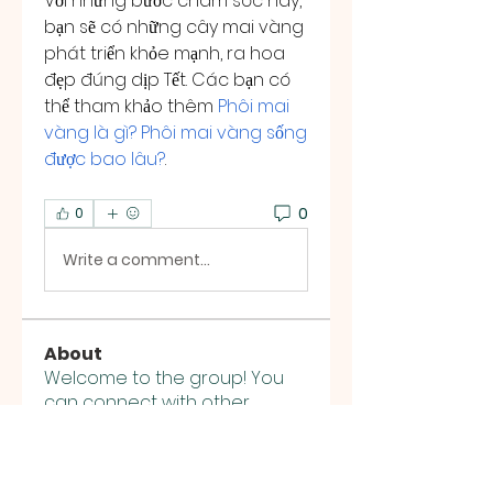
Với những bước chăm sóc này, 
bạn sẽ có những cây mai vàng 
phát triển khỏe mạnh, ra hoa 
đẹp đúng dịp Tết. Các bạn có 
thể tham khảo thêm 
Phôi mai 
vàng là gì? Phôi mai vàng sống 
được bao lâu?
.
0
0
Write a comment...
About
Welcome to the group! You
can connect with other
members, ge
...
Read more