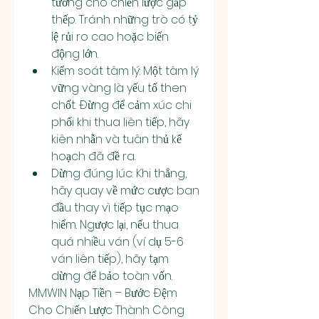
tưởng cho chiến lược gấp 
thếp. Tránh những trò có tỷ 
lệ rủi ro cao hoặc biến 
động lớn.
Kiểm soát tâm lý: Một tâm lý 
vững vàng là yếu tố then 
chốt. Đừng để cảm xúc chi 
phối khi thua liên tiếp, hãy 
kiên nhẫn và tuân thủ kế 
hoạch đã đề ra.
Dừng đúng lúc: Khi thắng, 
hãy quay về mức cược ban 
đầu thay vì tiếp tục mạo 
hiểm. Ngược lại, nếu thua 
quá nhiều ván (ví dụ 5-6 
ván liên tiếp), hãy tạm 
dừng để bảo toàn vốn.
MMWIN Nạp Tiền – Bước Đệm 
Cho Chiến Lược Thành Công