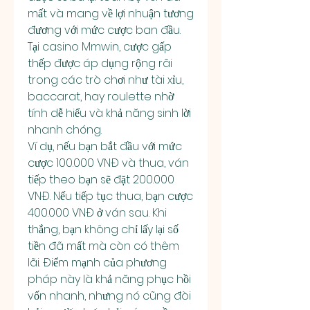
mất và mang về lợi nhuận tương 
đương với mức cược ban đầu. 
Tại casino Mmwin, cược gấp 
thếp được áp dụng rộng rãi 
trong các trò chơi như tài xỉu, 
baccarat, hay roulette nhờ 
tính dễ hiểu và khả năng sinh lời 
nhanh chóng.
Ví dụ, nếu bạn bắt đầu với mức 
cược 100.000 VNĐ và thua, ván 
tiếp theo bạn sẽ đặt 200.000 
VNĐ. Nếu tiếp tục thua, bạn cược 
400.000 VNĐ ở ván sau. Khi 
thắng, bạn không chỉ lấy lại số 
tiền đã mất mà còn có thêm 
lãi. Điểm mạnh của phương 
pháp này là khả năng phục hồi 
vốn nhanh, nhưng nó cũng đòi 