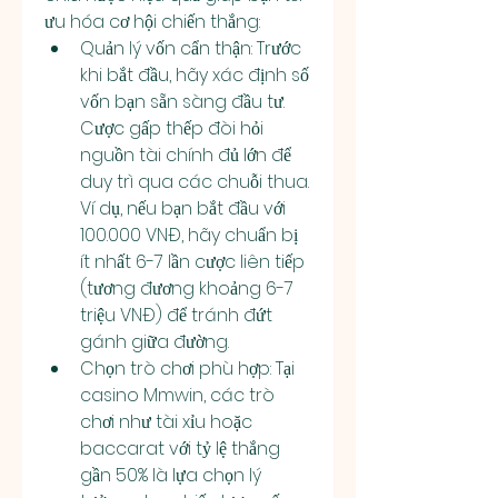
ưu hóa cơ hội chiến thắng:
Quản lý vốn cẩn thận: Trước 
khi bắt đầu, hãy xác định số 
vốn bạn sẵn sàng đầu tư. 
Cược gấp thếp đòi hỏi 
nguồn tài chính đủ lớn để 
duy trì qua các chuỗi thua. 
Ví dụ, nếu bạn bắt đầu với 
100.000 VNĐ, hãy chuẩn bị 
ít nhất 6-7 lần cược liên tiếp 
(tương đương khoảng 6-7 
triệu VNĐ) để tránh đứt 
gánh giữa đường.
Chọn trò chơi phù hợp: Tại 
casino Mmwin, các trò 
chơi như tài xỉu hoặc 
baccarat với tỷ lệ thắng 
gần 50% là lựa chọn lý 