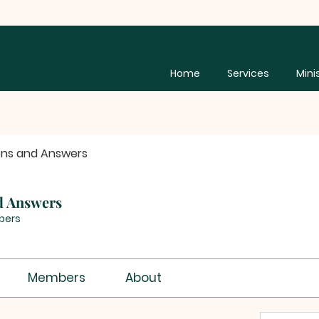
Home
Services
Mini
ons and Answers
d Answers
bers
Members
About