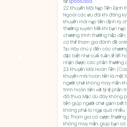
từ 
sp666.asia
.
2.2. Khuyến Mãi Nạp Tiền Định K
Ngoài các ưu đãi khi đăng ký 
khuyến mãi nạp tiền định kỳ 
thường xuyên. Mỗi khi bạn nạp 
chương trình thưởng hấp dẫn,
có thể tham gia đánh đề onlin
Tip: Hãy chú ý đến các chươn
đặc biệt như cuối tuần, lễ tết
nhận được các phần thưởng có
2.3. Khuyến Mãi Hoàn Tiền (C
Khuyến mãi hoàn tiền là một 
người chơi không may mắn khi
trình hoàn tiền với tỷ lệ phần 
đã thua. Mặc dù đây không ph
tiền giúp người chơi giảm bớt 
không phải lo ngại quá nhiều.
Tip: Tham gia cá cược thường 
không may mắn, giúp bạn có 