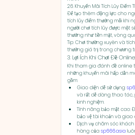
2.6. Khuyến Mãi Tích Lũy Điểm
Để tạo thêm động lực cho ngườ
tích lũy điểm thưởng mỗi khi 
người chơi tích lũy được một s
thưởng như tiền mặt, vòng q
Tip: Chơi thường xuyên và tíc
thưởng giá trị trong chương tr
3. Lợi Ích Khi Chơi Đề Online
Khi tham gia đánh đề online tạ
những khuyến mãi hấp dẫn mà 
gồm:
Giao diện dễ sử dụng: 
sp6
và rất dễ dàng thao tác, 
kinh nghiệm.
Tính năng bảo mật cao: Đ
bảo vệ tài khoản và giao
Dịch vụ chăm sóc khách 
hàng của 
sp666.asia
 luô