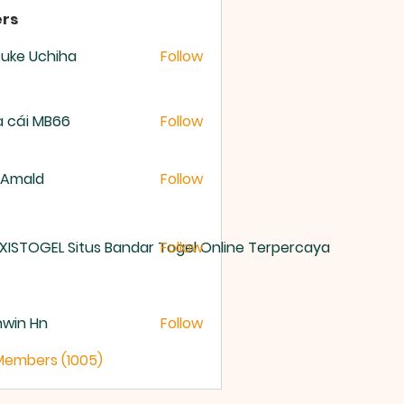
rs
uke Uchiha
Follow
 cái MB66
Follow
 Amald
Follow
XISTOGEL Situs Bandar Togel Online Terpercaya
Follow
nwin Hn
Follow
 Members (1005)