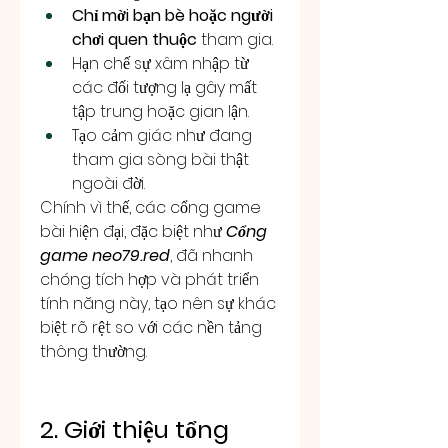
Chỉ mời bạn bè hoặc người 
chơi quen thuộc
 tham gia.
Hạn chế sự xâm nhập từ 
các đối tượng lạ gây mất 
tập trung hoặc gian lận.
Tạo cảm giác như đang 
tham gia sòng bài thật 
ngoài đời.
Chính vì thế, các cổng game 
bài hiện đại, đặc biệt như 
Cổng 
game 
neo79.red
, đã nhanh 
chóng tích hợp và phát triển 
tính năng này, tạo nên sự khác 
biệt rõ rệt so với các nền tảng 
thông thường.
2. Giới thiệu tổng 