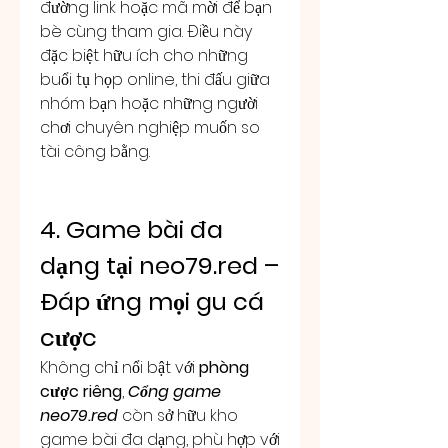
đường link hoặc mã mời để bạn 
bè cùng tham gia. Điều này 
đặc biệt hữu ích cho những 
buổi tụ họp online, thi đấu giữa 
nhóm bạn hoặc những người 
chơi chuyên nghiệp muốn so 
tài công bằng.
4. Game bài đa 
dạng tại 
neo79.red
 – 
Đáp ứng mọi gu cá 
cược
Không chỉ nổi bật với 
phòng 
cược riêng
, 
Cổng game 
neo79.red
 còn sở hữu kho 
game bài đa dạng, phù hợp với 