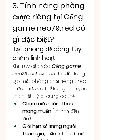
3. Tính năng phòng 
cược riêng tại Cổng 
game 
neo79.red
 có 
gì đặc biệt?
Tạo phòng dễ dàng, tùy 
chỉnh linh hoạt
Khi truy cập vào 
Cổng game 
neo79.red
, bạn có thể dễ dàng 
tạo một phòng chơi riêng theo 
mức cược và thể loại game yêu 
thích. Bất kỳ ai cũng có thể:
Chọn mức cược theo 
mong muốn
 (từ nhỏ đến 
lớn).
Giới hạn số lượng người 
tham gia
, thậm chí chỉ mời 