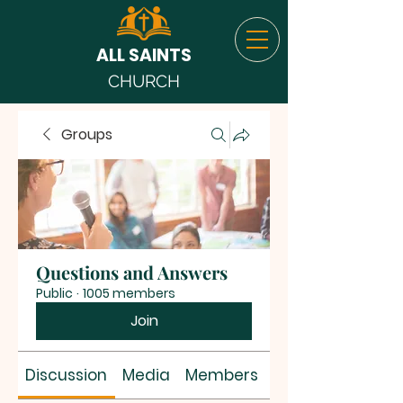
ALL SAINTS
CHURCH
Groups
Questions and Answers
Public
·
1005 members
Join
Discussion
Media
Members
About