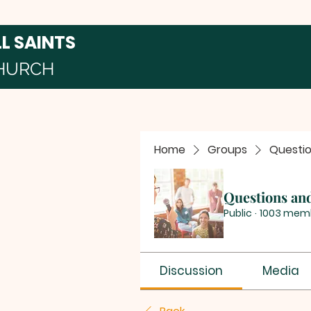
LL SAINTS
HURCH
Home
Groups
Questi
Questions an
Public
·
1003 mem
Discussion
Media