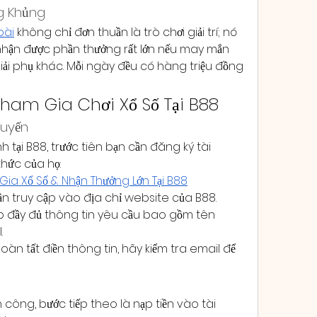
ng Khủng
bài
 không chỉ đơn thuần là trò chơi giải trí; nó 
nhận được phần thưởng rất lớn nếu may mắn 
iải phụ khác. Mỗi ngày đều có hàng triệu đồng 
am Gia Chơi Xổ Số Tại B88
Tuyến
 tại B88, trước tiên bạn cần đăng ký tài 
hức của họ:
Gia Xổ Số & Nhận Thưởng Lớn Tại B88
ần truy cập vào địa chỉ website của B88.
ập đầy đủ thông tin yêu cầu bao gồm tên 
.
oàn tất điền thông tin, hãy kiểm tra email để 
công, bước tiếp theo là nạp tiền vào tài 