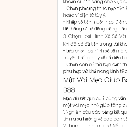
khoản để sẵn sàng cho việc đặ
- Chọn phương thức nạp tiền:
hoặc ví điện tử tùy ý.
- Nhập số tiền muốn nạp: Điền
Hệ thống sẽ tự động cộng dồn 
3. Chọn Loại Hình Xổ Số V
Khi đã có đủ tiền trong tài kho
- Lựa chọn loại hình xổ số mà
truyền thống hay xổ số điện to
- Chọn con số mà bạn cảm th
phù hợp với khả năng kinh tế 
Một Vài Mẹo Giúp Bạn
B88
Mặc dù kết quả cuối cùng vẫn 
một vài mẹo nhỏ giúp tăng cườ
1. Nghiên cứu các bảng kết quả
tìm ra xu hướng về các con số
2. Tham gia nhóm chơi: Nếu có