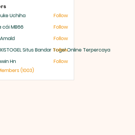
rs
uke Uchiha
Follow
 cái MB66
Follow
 Amald
Follow
XISTOGEL Situs Bandar Togel Online Terpercaya
Follow
nwin Hn
Follow
 Members (1003)