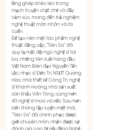
lồng ghép khéo léo trong 
mạch truyện chặt chẽ và đầy 
cảm xúc, mang đến trải nghiệm 
nghệ thuật mãn nhãn và lôi 
cuốn.
Để tạo nên một tác phẩm nghệ 
thuật đẳng cấp, "Tiên Sa" đã 
quy tụ một đội ngũ nghệ sĩ tài 
ba, những tên tuổi hàng đầu 
Việt Nam: Biên đạo Nguyễn Tấn 
Lộc, nhạc sĩ Đức Trí, NSƯT Quang 
Hào, nhà thiết kế Công Trí, nghệ 
sĩ Khánh Hoàng, nhà sản xuất 
sân khấu Văn Tòng, cùng hơn 
40 nghệ sĩ múa và xiếc. Sau hơn 
bốn tháng tập luyện miệt mài, 
"Tiên Sa" đã chinh phục được 
giới chuyên môn, nhận được sự 
đánh giá cao từ Hội đồng Nghệ 