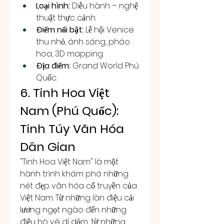
Loại hình:
 Diễu hành – nghệ 
thuật thực cảnh.
Điểm nổi bật:
 Lễ hội Venice 
thu nhỏ, ánh sáng, pháo 
hoa, 3D mapping.
Địa điểm:
 Grand World Phú 
Quốc.
6. Tinh Hoa Việt 
Nam (Phú Quốc): 
Tinh Túy Văn Hóa 
Dân Gian
"Tinh Hoa Việt Nam" là một 
hành trình khám phá những 
nét đẹp văn hóa cổ truyền của 
Việt Nam. Từ những làn điệu cải 
lương ngọt ngào đến những 
điệu hò vè dí dỏm, từ những 