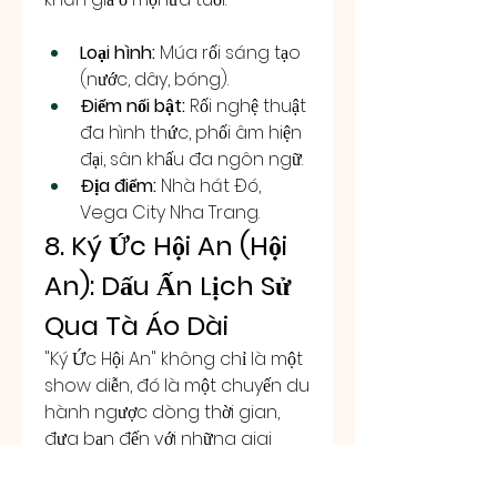
Loại hình:
 Múa rối sáng tạo 
(nước, dây, bóng).
Điểm nổi bật:
 Rối nghệ thuật 
đa hình thức, phối âm hiện 
đại, sân khấu đa ngôn ngữ.
Địa điểm:
 Nhà hát Đó, 
Vega City Nha Trang.
8. Ký Ức Hội An (Hội 
An): Dấu Ấn Lịch Sử 
Qua Tà Áo Dài
"Ký Ức Hội An" không chỉ là một 
show diễn, đó là một chuyến du 
hành ngược dòng thời gian, 
đưa bạn đến với những giai 
đoạn lịch sử và văn hóa đặc 
sắc của phố Hội. Sân khấu ngoài 