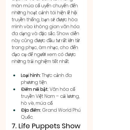
màn múa cổ uyển chuyển đến 
những hoạt cảnh tái hiện lễ hội 
truyền thống, bạn sẽ được hòa 
mình vào không gian văn hóa 
đa dạng và đặc sắc. Show diễn 
này cũng được đầu tư rất lớn từ 
trang phục, âm nhạc, cho đến 
đạo cụ để người xem có được 
những trải nghiệm tốt nhất.
Loại hình:
 Thực cảnh đa 
phương tiện.
Điểm nổi bật:
 Văn hóa cổ 
truyền Việt Nam – cải lương, 
hò vè, múa cổ.
Địa điểm:
 Grand World Phú 
Quốc.
7. Life Puppets Show 