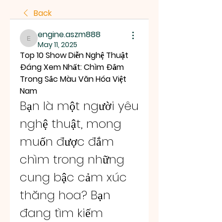
Back
engine.aszm888
engine.aszm888
May 11, 2025
Top 10 Show Diễn Nghệ Thuật 
Đáng Xem Nhất: Chìm Đắm 
Trong Sắc Màu Văn Hóa Việt 
Nam
Bạn là một người yêu 
nghệ thuật, mong 
muốn được đắm 
chìm trong những 
cung bậc cảm xúc 
thăng hoa? Bạn 
đang tìm kiếm 