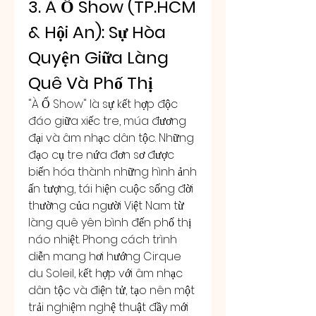
3. À Ố Show (TP.HCM 
& Hội An): Sự Hòa 
Quyện Giữa Làng 
Quê Và Phố Thị
"À Ố Show" là sự kết hợp độc 
đáo giữa xiếc tre, múa đương 
đại và âm nhạc dân tộc. Những 
đạo cụ tre nứa đơn sơ được 
biến hóa thành những hình ảnh 
ấn tượng, tái hiện cuộc sống đời 
thường của người Việt Nam từ 
làng quê yên bình đến phố thị 
náo nhiệt. Phong cách trình 
diễn mang hơi hướng Cirque 
du Soleil, kết hợp với âm nhạc 
dân tộc và điện tử, tạo nên một 
trải nghiệm nghệ thuật đầy mới 