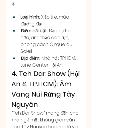
lạ.
Loại hình:
 Xiếc tre, múa 
đương đại.
Điểm nổi bật:
 Đạo cụ tre 
nứa, âm nhạc dân tộc, 
phong cách Cirque du 
Soleil.
Địa điểm:
 Nhà hát TP.HCM, 
Lune Center Hội An.
4. Teh Dar Show (Hội 
An & TP.HCM): Âm 
Vang Núi Rừng Tây 
Nguyên
"Teh Dar Show" mang đến cho 
khán giả một không gian văn 
hóa Tây Nguyên hoang dã và 