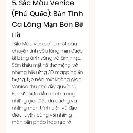
5. Sắc Màu Venice 
(Phú Quốc): Bản Tình 
Ca Lãng Mạn Bên Bờ 
Hồ
"Sắc Màu Venice" là một câu 
chuyện tình yêu lãng mạn được 
kể bằng ánh sáng và âm nhạc. 
Sân khấu mặt hồ thơ mộng, với 
những hiệu ứng 3D mapping ấn 
tượng, tạo nên một không gian 
Venice thu nhỏ đầy quyến rũ. 
Bạn sẽ được đắm mình trong 
những giai điệu du dương và 
những màn trình diễn vũ đạo 
điêu luyện, cùng với những 
màn bắn pháo hoa rực rỡ.