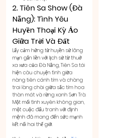
2. Tiên Sa Show (Đà 
Nẵng): Tình Yêu 
Huyền Thoại Kỳ Ảo 
Giữa Trời Và Đất
Lấy cảm hứng từ huyền sử lãng 
mạn gắn liền với lịch sử từ thuở 
xa xưa của Đà Nẵng, Tiên Sa tái 
hiện câu chuyện tình giữa 
nàng tiên cánh tím và chàng 
trai làng chài giữa sắc tím hoa 
thàn mát và rừng xanh Sơn Trà. 
Một mối tình xuyên không gian, 
một cuộc đấu tranh với định 
mệnh đã mang đến sức mạnh 
kết nối hai thế giới.