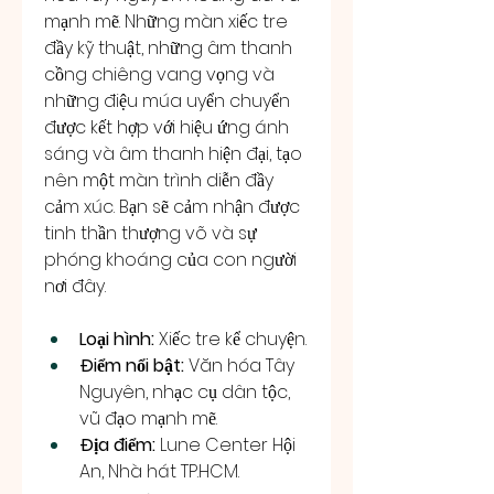
mạnh mẽ. Những màn xiếc tre 
đầy kỹ thuật, những âm thanh 
cồng chiêng vang vọng và 
những điệu múa uyển chuyển 
được kết hợp với hiệu ứng ánh 
sáng và âm thanh hiện đại, tạo 
nên một màn trình diễn đầy 
cảm xúc. Bạn sẽ cảm nhận được 
tinh thần thượng võ và sự 
phóng khoáng của con người 
nơi đây.
Loại hình:
 Xiếc tre kể chuyện.
Điểm nổi bật:
 Văn hóa Tây 
Nguyên, nhạc cụ dân tộc, 
vũ đạo mạnh mẽ.
Địa điểm:
 Lune Center Hội 
An, Nhà hát TP.HCM.