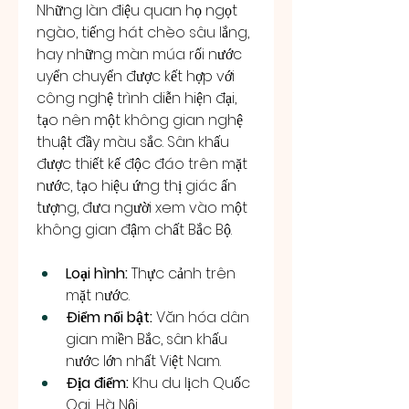
Những làn điệu quan họ ngọt 
ngào, tiếng hát chèo sâu lắng, 
hay những màn múa rối nước 
uyển chuyển được kết hợp với 
công nghệ trình diễn hiện đại, 
tạo nên một không gian nghệ 
thuật đầy màu sắc. Sân khấu 
được thiết kế độc đáo trên mặt 
nước, tạo hiệu ứng thị giác ấn 
tượng, đưa người xem vào một 
không gian đậm chất Bắc Bộ.
Loại hình:
 Thực cảnh trên 
mặt nước.
Điểm nổi bật:
 Văn hóa dân 
gian miền Bắc, sân khấu 
nước lớn nhất Việt Nam.
Địa điểm:
 Khu du lịch Quốc 
Oai, Hà Nội.