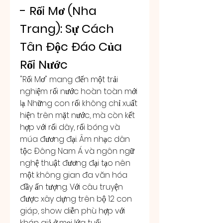
- Rối Mơ (Nha 
Trang): Sự Cách 
Tân Độc Đáo Của 
Rối Nước
"Rối Mơ" mang đến một trải 
nghiệm rối nước hoàn toàn mới 
lạ. Những con rối không chỉ xuất 
hiện trên mặt nước, mà còn kết 
hợp với rối dây, rối bóng và 
múa đương đại. Âm nhạc dân 
tộc Đông Nam Á và ngôn ngữ 
nghệ thuật đương đại tạo nên 
một không gian đa văn hóa 
đầy ấn tượng. Với câu truyện 
được xây dựng trên bộ 12 con 
giáp, show diễn phù hợp với 
khán giả ở mọi lứa tuổi.