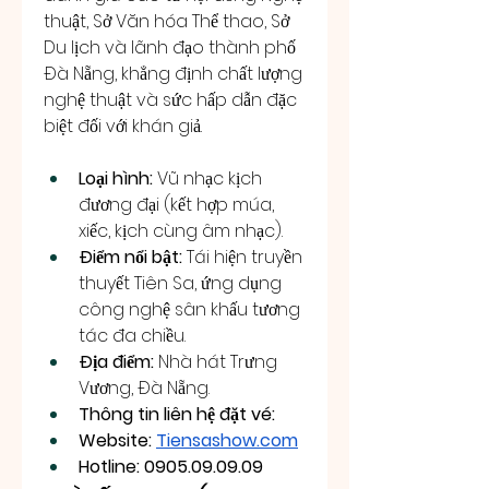
thuật, Sở Văn hóa Thể thao, Sở 
Du lịch và lãnh đạo thành phố 
Đà Nẵng, khẳng định chất lượng 
nghệ thuật và sức hấp dẫn đặc 
biệt đối với khán giả.
Loại hình:
 Vũ nhạc kịch 
đương đại (kết hợp múa, 
xiếc, kịch cùng âm nhạc).
Điểm nổi bật:
 Tái hiện truyền 
thuyết Tiên Sa, ứng dụng 
công nghệ sân khấu tương 
tác đa chiều.
Địa điểm:
 Nhà hát Trưng 
Vương, Đà Nẵng.
Thông tin liên hệ đặt vé: 
Website: 
Tiensashow.com
Hotline: 0905.09.09.09