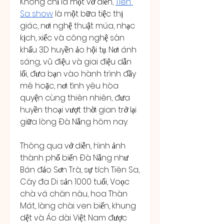
Không chỉ là một vở diễn, 
Tiên 
Sa show
 là một bữa tiệc thị 
giác, nơi nghệ thuật múa, nhạc 
kịch, xiếc và công nghệ sân 
khấu 3D huyền ảo hội tụ. Nơi ánh 
sáng, vũ điệu và giai điệu dẫn 
lối, đưa bạn vào hành trình đầy 
mê hoặc, nơi tình yêu hòa 
quyện cùng thiên nhiên, đưa 
huyền thoại vượt thời gian trở lại 
giữa lòng Đà Nẵng hôm nay.
Thông qua vở diễn, hình ảnh 
thành phố biển Đà Nẵng như 
Bán đảo Sơn Trà, sự tích Tiên Sa, 
Cây đa Di sản 1000 tuổi, Voọc 
chà vá chân nâu, hoa Thàn 
Mát, làng chài ven biển, khung 
dệt và Áo dài Việt Nam được 