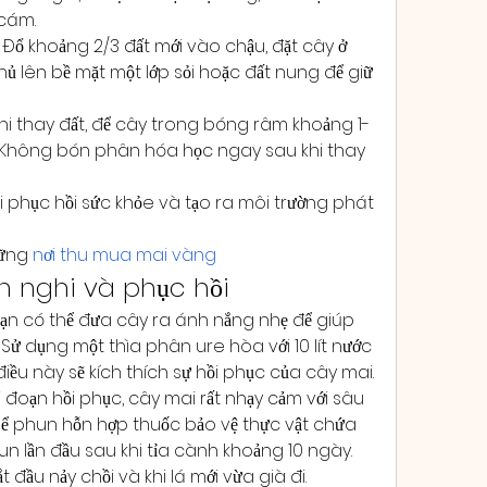
 cám.
 Đổ khoảng 2/3 đất mới vào chậu, đặt cây ở 
ủ lên bề mặt một lớp sỏi hoặc đất nung để giữ 
hi thay đất, để cây trong bóng râm khoảng 1-
. Không bón phân hóa học ngay sau khi thay 
i phục hồi sức khỏe và tạo ra môi trường phát 
ững 
nơi thu mua mai vàng
h nghi và phục hồi
 bạn có thể đưa cây ra ánh nắng nhẹ để giúp 
 Sử dụng một thìa phân ure hòa với 10 lít nước 
iều này sẽ kích thích sự hồi phục của cây mai.
 đoạn hồi phục, cây mai rất nhạy cảm với sâu 
hể phun hỗn hợp thuốc bảo vệ thực vật chứa 
n lần đầu sau khi tỉa cành khoảng 10 ngày. 
 đầu nảy chồi và khi lá mới vừa già đi.