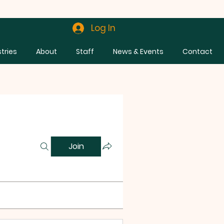
Log In
stries
About
Staff
News & Events
Contact
Join