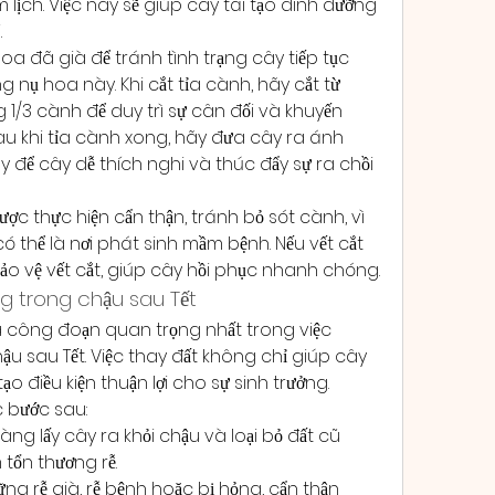
 lịch. Việc này sẽ giúp cây tái tạo dinh dưỡng 
.
oa đã già để tránh tình trạng cây tiếp tục 
 nụ hoa này. Khi cắt tỉa cành, hãy cắt từ 
g 1/3 cành để duy trì sự cân đối và khuyến 
Sau khi tỉa cành xong, hãy đưa cây ra ánh 
để cây dễ thích nghi và thúc đẩy sự ra chồi 
ược thực hiện cẩn thận, tránh bỏ sót cành, vì 
thể là nơi phát sinh mầm bệnh. Nếu vết cắt 
bảo vệ vết cắt, giúp cây hồi phục nhanh chóng.
 trong chậu sau Tết
à công đoạn quan trọng nhất trong việc 
 sau Tết. Việc thay đất không chỉ giúp cây 
 điều kiện thuận lợi cho sự sinh trưởng.
c bước sau:
ng lấy cây ra khỏi chậu và loại bỏ đất cũ 
tổn thương rễ.
ững rễ già, rễ bệnh hoặc bị hỏng, cẩn thận 