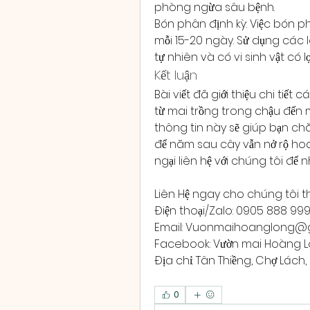
phòng ngừa sâu bệnh.
Bón phân định kỳ: Việc bón p
mỗi 15-20 ngày. Sử dụng các l
tự nhiên và có vi sinh vật có
Kết luận
Bài viết đã giới thiệu chi tiết
từ mai trồng trong chậu đến m
thông tin này sẽ giúp bạn ch
để năm sau cây vẫn nở rộ hoa
ngại liên hệ với chúng tôi để 
Liên Hệ ngay cho chúng tôi t
Điện thoại/Zalo: 0905 888 99
Email: 
Vuonmaihoanglong@g
Facebook: Vườn mai Hoàng 
Địa chỉ: Tân Thiềng, Chợ Lách, 
0