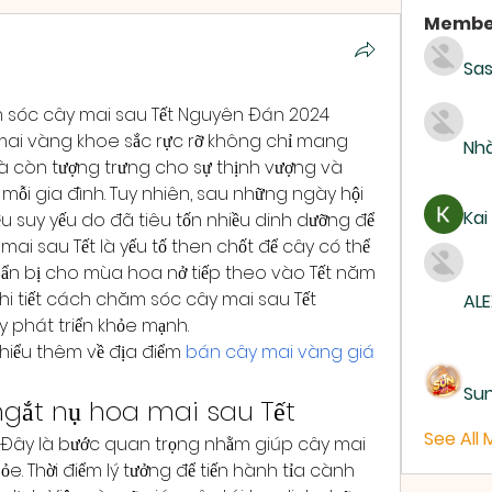
Membe
Sas
m sóc cây mai sau Tết Nguyên Đán 2024
 mai vàng khoe sắc rực rỡ không chỉ mang 
Nhà
mà còn tượng trưng cho sự thịnh vượng và 
i gia đình. Tuy nhiên, sau những ngày hội 
Kai
ệu suy yếu do đã tiêu tốn nhiều dinh dưỡng để 
ai sau Tết là yếu tố then chốt để cây có thể 
huẩn bị cho mùa hoa nở tiếp theo vào Tết năm 
hi tiết cách chăm sóc cây mai sau Tết 
ALE
 phát triển khỏe mạnh.
m hiểu thêm về địa điểm 
bán cây mai vàng giá 
Su
gắt nụ hoa mai sau Tết
See All 
 Đây là bước quan trọng nhằm giúp cây mai 
. Thời điểm lý tưởng để tiến hành tỉa cành 