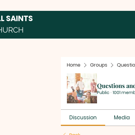
LL SAINTS
HURCH
Home
Groups
Questi
Questions an
Public
·
1001 mem
Discussion
Media