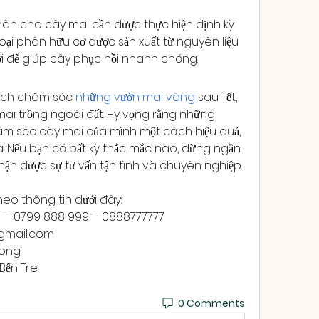
hân cho cây mai cần được thực hiện định kỳ 
oại phân hữu cơ được sản xuất từ nguyên liệu 
 lợi để giúp cây phục hồi nhanh chóng.
 cách chăm sóc 
những vườn mai vàng
 sau Tết, 
ai trồng ngoài đất. Hy vọng rằng những 
ăm sóc cây mai của mình một cách hiệu quả, 
. Nếu bạn có bất kỳ thắc mắc nào, đừng ngần 
nhận được sự tư vấn tận tình và chuyên nghiệp.
heo thông tin dưới đây:
9 – 0799 888 999 – 0888777777
mail.com
Long
Bến Tre.
0 Comments