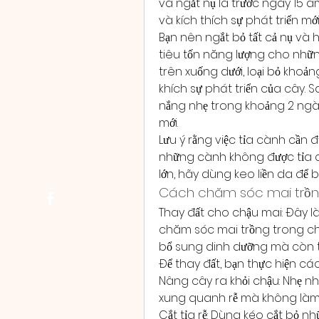
và ngắt nụ là trước ngày 15 âm
và kích thích sự phát triển mới
Bạn nên ngắt bỏ tất cả nụ và h
tiêu tốn năng lượng cho những
trên xuống dưới, loại bỏ khoản
khích sự phát triển của cây. 
nắng nhẹ trong khoảng 2 ngày 
mới.
Lưu ý rằng việc tỉa cành cần đ
những cành không được tỉa có 
lớn, hãy dùng keo liền da để 
Cách chăm sóc mai trồng
Thay đất cho chậu mai: Đây l
chăm sóc mai trồng trong chậu
bổ sung dinh dưỡng mà còn tạo
Để thay đất, bạn thực hiện cá
Nâng cây ra khỏi chậu: Nhẹ nhà
xung quanh rễ mà không làm 
Cắt tỉa rễ: Dùng kéo cắt bỏ nh