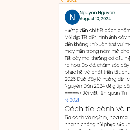
Back
Nguyen Nguyen
August 10, 2024
Hướng dẫn chi tiết cách chă
Mỗi dịp Tết đến, hình ảnh cây
đến không khí xuân tươi vui 
may mắn trong năm mới cho mỗ
Tết, cây mai thường có dấu hi
ra hoa. Do đó, chăm sóc cây m
phục hồi và phát triển tốt, c
2025. Dưới đây là hướng dẫn c
Nguyên Đán 2024 để giúp cây
=====>> Bài viết liên quan: Tì
rẻ 2021
Cách tỉa cành và n
Tỉa cành và ngắt nụ hoa mai:
nhanh chóng hồi phục sức khỏe