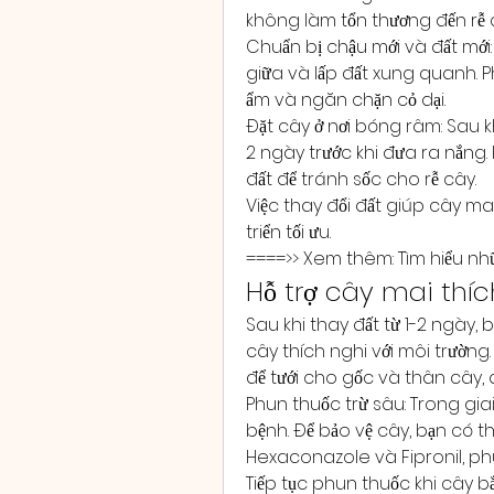
không làm tổn thương đến rễ
Chuẩn bị chậu mới và đất mới:
giữa và lấp đất xung quanh. Ph
ẩm và ngăn chặn cỏ dại.
Đặt cây ở nơi bóng râm: Sau k
2 ngày trước khi đưa ra nắng
đất để tránh sốc cho rễ cây.
Việc thay đổi đất giúp cây ma
triển tối ưu.
====>> Xem thêm: Tìm hiểu nh
Hỗ trợ cây mai thíc
Sau khi thay đất từ 1-2 ngày,
cây thích nghi với môi trường.
để tưới cho gốc và thân cây, đ
Phun thuốc trừ sâu: Trong giai
bệnh. Để bảo vệ cây, bạn có t
Hexaconazole và Fipronil, phu
Tiếp tục phun thuốc khi cây bắt