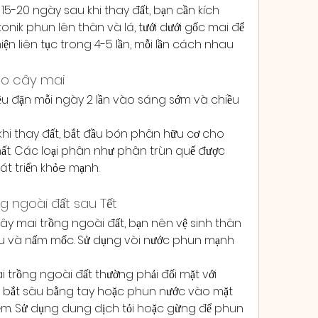
ừ 15-20 ngày sau khi thay đất, bạn cần kích 
tonik phun lên thân và lá, tưới dưới gốc mai để 
iện liên tục trong 4-5 lần, mỗi lần cách nhau 
ho cây mai
đều đặn mỗi ngày 2 lần vào sáng sớm và chiều 
hi thay đất, bắt đầu bón phân hữu cơ cho 
t. Các loại phân như phân trùn quế được 
át triển khỏe mạnh.
 ngoài đất sau Tết
cây mai trồng ngoài đất, bạn nên vệ sinh thân 
êu và nấm mốc. Sử dụng vòi nước phun mạnh 
trồng ngoài đất thường phải đối mặt với 
hể bắt sâu bằng tay hoặc phun nước vào mặt 
mềm. Sử dụng dung dịch tỏi hoặc gừng để phun 