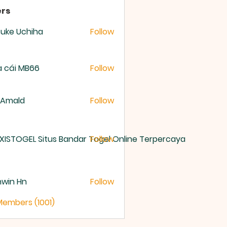
rs
uke Uchiha
Follow
 cái MB66
Follow
 Amald
Follow
XISTOGEL Situs Bandar Togel Online Terpercaya
Follow
nwin Hn
Follow
Members (1001)