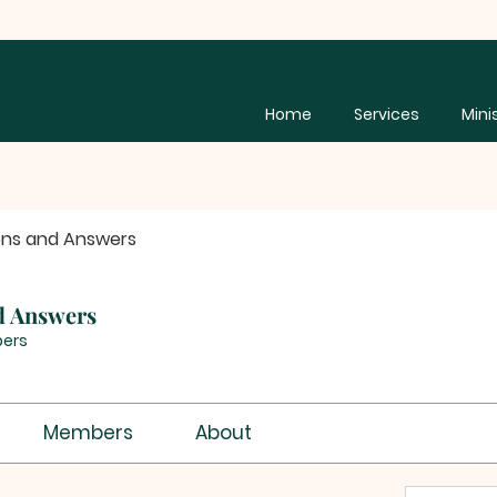
Home
Services
Mini
ons and Answers
d Answers
bers
Members
About