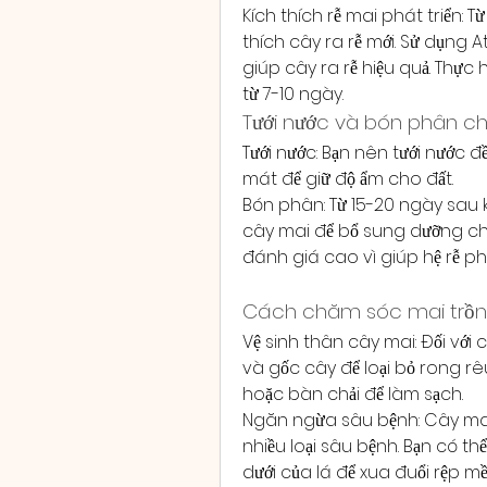
Kích thích rễ mai phát triển: T
thích cây ra rễ mới. Sử dụng A
giúp cây ra rễ hiệu quả. Thực h
từ 7-10 ngày.
Tưới nước và bón phân c
Tưới nước: Bạn nên tưới nước 
mát để giữ độ ẩm cho đất.
Bón phân: Từ 15-20 ngày sau k
cây mai để bổ sung dưỡng chấ
đánh giá cao vì giúp hệ rễ ph
Cách chăm sóc mai trồng
Vệ sinh thân cây mai: Đối với 
và gốc cây để loại bỏ rong r
hoặc bàn chải để làm sạch.
Ngăn ngừa sâu bệnh: Cây mai 
nhiều loại sâu bệnh. Bạn có t
dưới của lá để xua đuổi rệp 