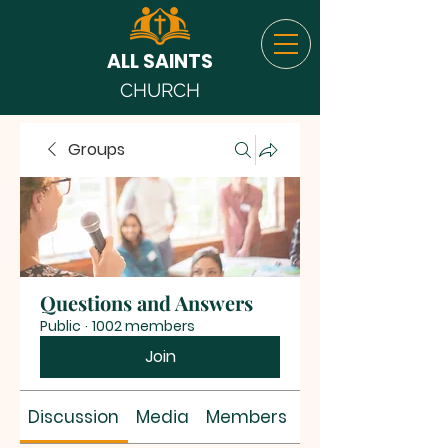
ALL SAINTS
CHURCH
Groups
Questions and Answers
Public
·
1002 members
Join
Discussion
Media
Members
About