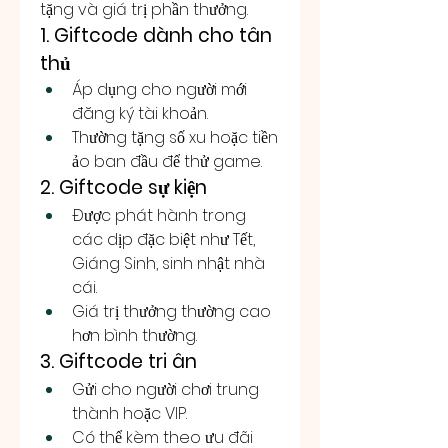
tặng và giá trị phần thưởng.
1. Giftcode dành cho tân 
thủ
Áp dụng cho người mới 
đăng ký tài khoản.
Thường tặng số xu hoặc tiền 
ảo ban đầu để thử game.
2. Giftcode sự kiện
Được phát hành trong 
các dịp đặc biệt như Tết, 
Giáng Sinh, sinh nhật nhà 
cái.
Giá trị thưởng thường cao 
hơn bình thường.
3. Giftcode tri ân
Gửi cho người chơi trung 
thành hoặc VIP.
Có thể kèm theo ưu đãi 