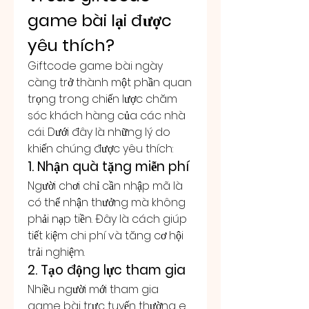
game bài lại được 
yêu thích?
Giftcode game bài ngày 
càng trở thành một phần quan 
trọng trong chiến lược chăm 
sóc khách hàng của các nhà 
cái. Dưới đây là những lý do 
khiến chúng được yêu thích:
1. Nhận quà tặng miễn phí
Người chơi chỉ cần nhập mã là 
có thể nhận thưởng mà không 
phải nạp tiền. Đây là cách giúp 
tiết kiệm chi phí và tăng cơ hội 
trải nghiệm.
2. Tạo động lực tham gia
Nhiều người mới tham gia 
game bài trực tuyến thường e 