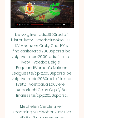
be volg live radio:19:00radio 1 
luister livetv: - voetbalKnokke FC - 
KV MechelenCroky Cup: 1/16e 
finalessite/app:20:00sporza. be 
volg live radio:20:00radio 1 luister 
livetv: - voetbalBelgië - 
EngelandWomen's Nations 
Leaguesite/app:20:30sporza. be 
volg live radio:20:30radio 1 luister 
livetv: - voetbalLa Louvière - 
AnderlechtCroky Cup: 1/16e 
finalessite/app:20:30sporza. 

Mechelen Cercle kijken 
streaming 28 oktober 2023 Live 
HD 8 u 6 uur geleden — 