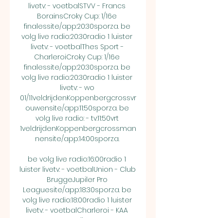
livetv: - voetbalSTVV - Francs 
BorainsCroky Cup: 1/16e 
finalessite/app:20:30sporza. be 
volg live radio:20:30radio 1 luister 
livetv: - voetbalThes Sport - 
CharleroiCroky Cup: 1/16e 
finalessite/app:20:30sporza. be 
volg live radio:20:30radio 1 luister 
livetv: - wo 
01/11veldrijdenKoppenbergcrossvr
ouwensite/app:11:50sporza. be 
volg live radio: - tv:11:50vrt 
1veldrijdenKoppenbergcrossman
nensite/app:14:00sporza. 

be volg live radio:16:00radio 1 
luister livetv: - voetbalUnion - Club 
BruggeJupiler Pro 
Leaguesite/app:18:30sporza. be 
volg live radio:18:00radio 1 luister 
livetv: - voetbalCharleroi - KAA 