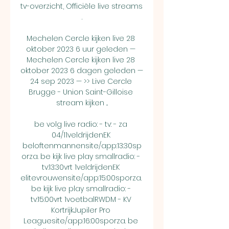
tv-overzicht, Officiële live streams 
.

Mechelen Cercle kijken live 28 
oktober 2023 6 uur geleden — 
Mechelen Cercle kijken live 28 
oktober 2023 6 dagen geleden — 
24 sep 2023 — >> Live Cercle 
Brugge - Union Saint-Gilloise 
stream kijken ...

be volg live radio: - tv: - za 
04/11veldrijdenEK 
beloftenmannensite/app:13:30sp
orza. be kijk live play smallradio: - 
tv:13:30vrt 1veldrijdenEK 
elitevrouwensite/app:15:00sporza. 
be kijk live play smallradio: - 
tv:15:00vrt 1voetbalRWDM - KV 
KortrijkJupiler Pro 
Leaguesite/app:16:00sporza. be 