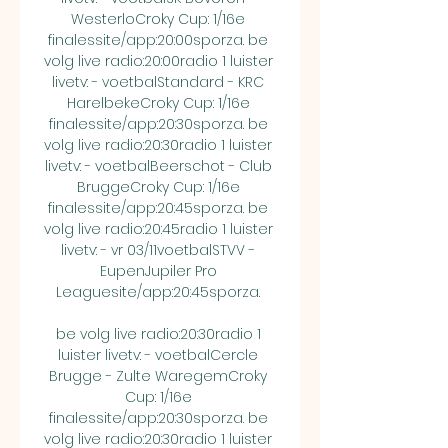
WesterloCroky Cup: 1/16e 
finalessite/app:20:00sporza. be 
volg live radio:20:00radio 1 luister 
livetv: - voetbalStandard - KRC 
HarelbekeCroky Cup: 1/16e 
finalessite/app:20:30sporza. be 
volg live radio:20:30radio 1 luister 
livetv: - voetbalBeerschot - Club 
BruggeCroky Cup: 1/16e 
finalessite/app:20:45sporza. be 
volg live radio:20:45radio 1 luister 
livetv: - vr 03/11voetbalSTVV - 
EupenJupiler Pro 
Leaguesite/app:20:45sporza. 

be volg live radio:20:30radio 1 
luister livetv: - voetbalCercle 
Brugge - Zulte WaregemCroky 
Cup: 1/16e 
finalessite/app:20:30sporza. be 
volg live radio:20:30radio 1 luister 