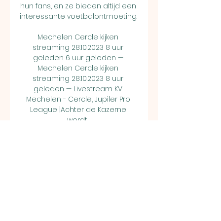
hun fans, en ze bieden altijd een 
interessante voetbalontmoeting. 

Mechelen Cercle kijken 
streaming 28.10.2023 8 uur 
geleden 6 uur geleden — 
Mechelen Cercle kijken 
streaming 28.10.2023 8 uur 
geleden — Livestream KV 
Mechelen - Cercle, Jupiler Pro 
League |Achter de Kazerne 
wordt ...

be volg live radio:16:00radio 1 
luister livetv: - voetbalKAA Gent - 
StandardJupiler Pro 
Leaguesite/app:18:30sporza. be 
volg live radio:18:00radio 1 luister 
livetv: - voetbalKV Kortrijk - KRC 
GenkJupiler Pro 
Leaguesite/app:19:15sporza. be 