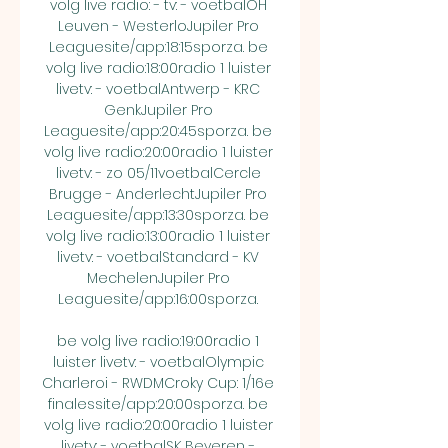
volg live radio: - tv: - voetbalOH 
Leuven - WesterloJupiler Pro 
Leaguesite/app:18:15sporza. be 
volg live radio:18:00radio 1 luister 
livetv: - voetbalAntwerp - KRC 
GenkJupiler Pro 
Leaguesite/app:20:45sporza. be 
volg live radio:20:00radio 1 luister 
livetv: - zo 05/11voetbalCercle 
Brugge - AnderlechtJupiler Pro 
Leaguesite/app:13:30sporza. be 
volg live radio:13:00radio 1 luister 
livetv: - voetbalStandard - KV 
MechelenJupiler Pro 
Leaguesite/app:16:00sporza. 

be volg live radio:19:00radio 1 
luister livetv: - voetbalOlympic 
Charleroi - RWDMCroky Cup: 1/16e 
finalessite/app:20:00sporza. be 
volg live radio:20:00radio 1 luister 
livetv: - voetbalSK Beveren - 