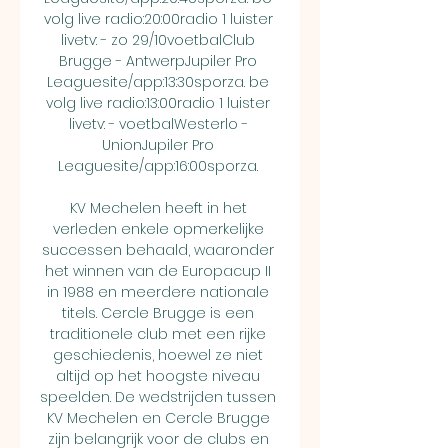
volg live radio:20:00radio 1 luister 
livetv: - zo 29/10voetbalClub 
Brugge - AntwerpJupiler Pro 
Leaguesite/app:13:30sporza. be 
volg live radio:13:00radio 1 luister 
livetv: - voetbalWesterlo - 
UnionJupiler Pro 
Leaguesite/app:16:00sporza. 

KV Mechelen heeft in het 
verleden enkele opmerkelijke 
successen behaald, waaronder 
het winnen van de Europacup II 
in 1988 en meerdere nationale 
titels. Cercle Brugge is een 
traditionele club met een rijke 
geschiedenis, hoewel ze niet 
altijd op het hoogste niveau 
speelden. De wedstrijden tussen 
KV Mechelen en Cercle Brugge 
zijn belangrijk voor de clubs en 