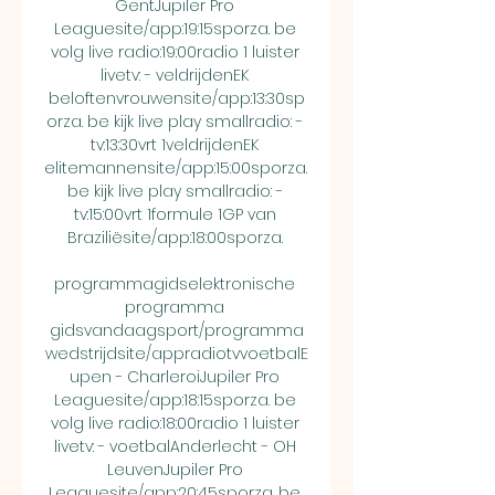
GentJupiler Pro 
Leaguesite/app:19:15sporza. be 
volg live radio:19:00radio 1 luister 
livetv: - veldrijdenEK 
beloftenvrouwensite/app:13:30sp
orza. be kijk live play smallradio: - 
tv:13:30vrt 1veldrijdenEK 
elitemannensite/app:15:00sporza. 
be kijk live play smallradio: - 
tv:15:00vrt 1formule 1GP van 
Braziliësite/app:18:00sporza. 

programmagidselektronische 
programma 
gidsvandaagsport/programma
wedstrijdsite/appradiotvvoetbalE
upen - CharleroiJupiler Pro 
Leaguesite/app:18:15sporza. be 
volg live radio:18:00radio 1 luister 
livetv: - voetbalAnderlecht - OH 
LeuvenJupiler Pro 
Leaguesite/app:20:45sporza. be 