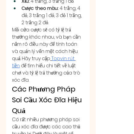
Xỉu:
 4 trắng, 3 trắng 1 đỏ.
Cược theo màu:
 4 trắng, 4 
đỏ, 3 trắng 1 đỏ, 3 đỏ 1 trắng, 
2 trắng 2 đỏ.
Mỗi cửa cược sẽ có tỷ lệ trả 
thưởng khác nhau, và bạn cần 
nắm rõ điều này để tính toán 
và quản lý vốn một cách hiệu 
quả. Hãy truy cập
Topvin rút 
tiền
 để tìm hiểu chi tiết về luật 
chơi và tỷ lệ trả thưởng của trò 
xóc đĩa.
Các Phương Pháp 
Soi Cầu Xóc Đĩa Hiệu 
Quả
Có rất nhiều phương pháp soi 
cầu xóc đĩa được các cao thủ 
truyền lại. Dưới đây là một số 