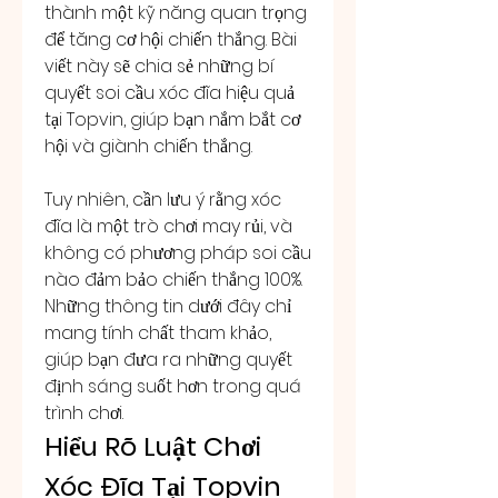
thành một kỹ năng quan trọng 
để tăng cơ hội chiến thắng. Bài 
viết này sẽ chia sẻ những bí 
quyết soi cầu xóc đĩa hiệu quả 
tại Topvin, giúp bạn nắm bắt cơ 
hội và giành chiến thắng.
Tuy nhiên, cần lưu ý rằng xóc 
đĩa là một trò chơi may rủi, và 
không có phương pháp soi cầu 
nào đảm bảo chiến thắng 100%. 
Những thông tin dưới đây chỉ 
mang tính chất tham khảo, 
giúp bạn đưa ra những quyết 
định sáng suốt hơn trong quá 
trình chơi.
Hiểu Rõ Luật Chơi 
Xóc Đĩa Tại Topvin