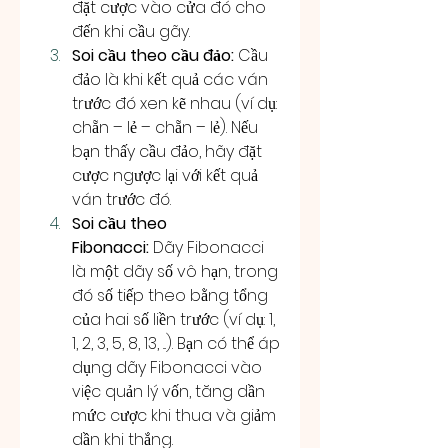
đặt cược vào cửa đó cho 
đến khi cầu gãy.
Soi cầu theo cầu đảo:
 Cầu 
đảo là khi kết quả các ván 
trước đó xen kẽ nhau (ví dụ: 
chẵn – lẻ – chẵn – lẻ). Nếu 
bạn thấy cầu đảo, hãy đặt 
cược ngược lại với kết quả 
ván trước đó.
Soi cầu theo 
Fibonacci:
 Dãy Fibonacci 
là một dãy số vô hạn, trong 
đó số tiếp theo bằng tổng 
của hai số liền trước (ví dụ: 1, 
1, 2, 3, 5, 8, 13, ...). Bạn có thể áp 
dụng dãy Fibonacci vào 
việc quản lý vốn, tăng dần 
mức cược khi thua và giảm 
dần khi thắng.